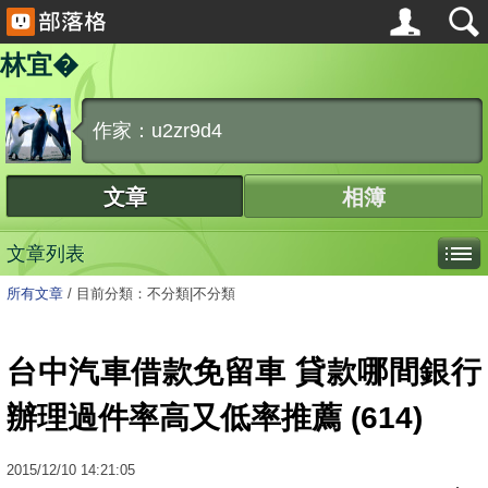
林宜�
作家：u2zr9d4
文章
相簿
文章列表
所有文章
/
目前分類：不分類|不分類
台中汽車借款免留車 貸款哪間銀行
辦理過件率高又低率推薦 (614)
2015
/
12
/
10
14:21:05