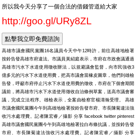
所以我今天分享了一個合法的借錢管道給大家
http://goo.gl/URy8ZL
高雄市議會國民黨團16名議員今天中午12時許，前往高雄地檢署
按鈴告發高雄市府違法。市議員黃紹庭表示，市府在市政會議通過
高雄市污水下水道使用徵收辦法，以規避議會監督，向市民強收3
億多元的污水下水道使用費，把高市議會當橡皮圖章，他們到雄檢
告發，呼籲市府停止污水下水道使用費的徵收，市府在下個會期開
議前，將高雄市污水下水道使用徵收自治條例草案，送高市議會審
議，完成立法程序。雄檢表示，全案由檢察官楊濤瀚受理。 高雄
市議會國民黨團今午到高雄地檢署按鈴告發市府、市長陳菊違法強
收污水處理費。記者陳宏睿／攝影 分享 facebook twitter pinterest
高雄市議會國民黨團今午到高雄地檢署拉白布條抗議，並按鈴告發
市府、市長陳菊違法強收污水處理費。記者陳宏睿／攝影 分享