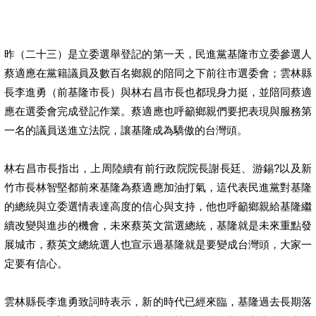
昨（二十三）是立委選舉登記的第一天，民進黨基隆市立委參選人
蔡適應在黨籍議員及數百名鄉親的陪同之下前往市選委會；雲林縣
長李進勇（前基隆市長）與林右昌市長也都現身力挺，並陪同蔡適
應在選委會完成登記作業。蔡適應也呼籲鄉親們要把表現與服務第
一名的議員送進立法院，讓基隆成為驕傲的台灣頭。
林右昌市長指出，上周陸續有前行政院院長謝長廷、游錫?以及新
竹市長林智堅都前來基隆為蔡適應加油打氣，這代表民進黨對基隆
的總統與立委選情表達高度的信心與支持，他也呼籲鄉親給基隆繼
續改變與進步的機會，未來蔡英文當選總統，基隆就是未來重點發
展城市，蔡英文總統選人也宣示過基隆就是要變成台灣頭，大家一
定要有信心。
雲林縣長李進勇致詞時表示，新的時代已經來臨，基隆過去長期落