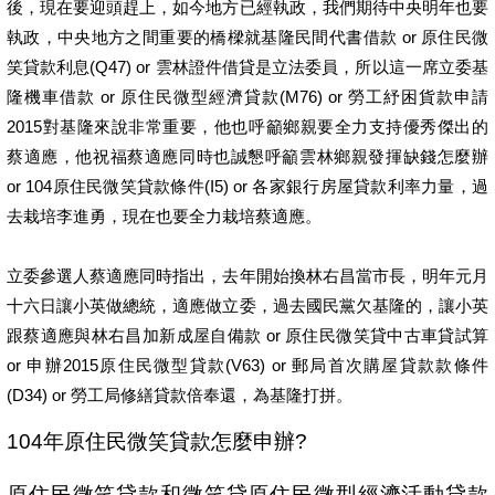
後，現在要迎頭趕上，如今地方已經執政，我們期待中央明年也要
執政，中央地方之間重要的橋樑就基隆民間代書借款 or 原住民微
笑貸款利息(Q47) or 雲林證件借貸是立法委員，所以這一席立委基
隆機車借款 or 原住民微型經濟貸款(M76) or 勞工紓困貨款申請
2015對基隆來說非常重要，他也呼籲鄉親要全力支持優秀傑出的
蔡適應，他祝福蔡適應同時也誠懇呼籲雲林鄉親發揮缺錢怎麼辦
or 104原住民微笑貸款條件(I5) or 各家銀行房屋貸款利率力量，過
去栽培李進勇，現在也要全力栽培蔡適應。
立委參選人蔡適應同時指出，去年開始換林右昌當市長，明年元月
十六日讓小英做總統，適應做立委，過去國民黨欠基隆的，讓小英
跟蔡適應與林右昌加新成屋自備款 or 原住民微笑貸中古車貸試算
or 申辦2015原住民微型貸款(V63) or 郵局首次購屋貸款款條件
(D34) or 勞工局修繕貸款倍奉還，為基隆打拼。
104年原住民微笑貸款怎麼申辦?
原住民微笑貸款和微笑貸原住民微型經濟活動貸款