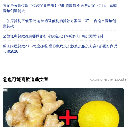
宜蘭身分證借款【借錢問題諮詢】信用貸款貸不過怎麼辦〈285〉 嘉義
青年創業貸款
二胎房貸利率低不低-有比這還低利的貸款方案嗎〈37〉 台南市青年創
業貸款
公教低利貸款推薦哪間銀行貸款達人分享給你知 南投民間借貸
勞工購屋貸款2016怎麼辦理-懂你急用又想找利息低的方案! 熱愛好商品
心得2016
您也可能喜歡這些文章
Recommended by
PR