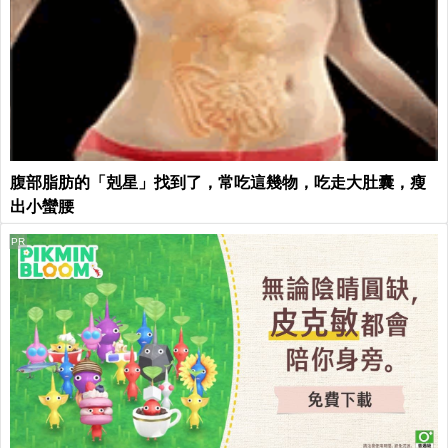
腹部脂肪的「剋星」找到了，常吃這幾物，吃走大肚囊，瘦
出小蠻腰
PR