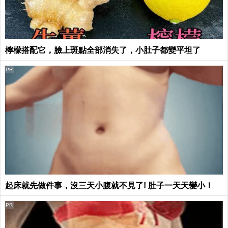
檸檬搭配它，臉上斑點全部消失了，小肚子都變平坦了
PR
起床就先做件事，沒三天小腹就不見了! 肚子一天天變小！
PR