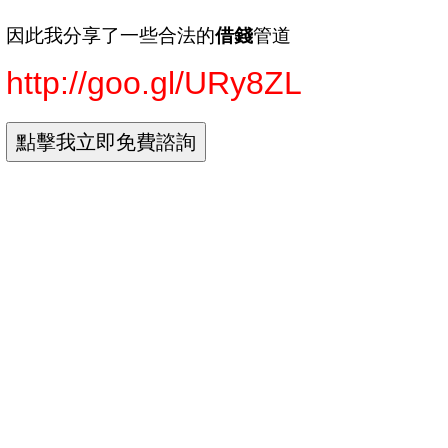
因此我分享了一些合法的
借錢
管道
http://goo.gl/URy8ZL
小額貸款 推薦
小額貸款推薦
小額貸款利率
小額貸款利率
小額貸款公司
小額借貸
小額借款 台北
小額借款 桃園