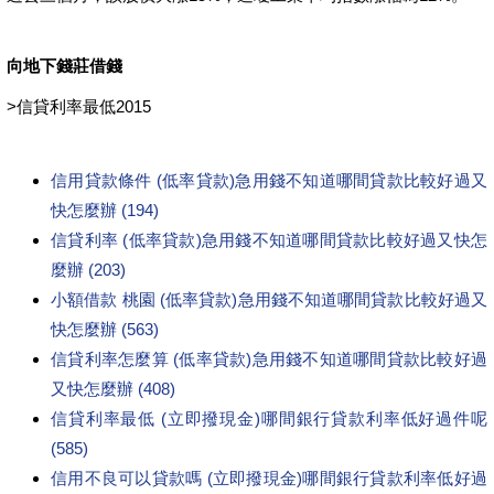
向地下錢莊借錢
>
信貸利率最低2015
信用貸款條件 (低率貸款)急用錢不知道哪間貸款比較好過又
快怎麼辦 (194)
信貸利率 (低率貸款)急用錢不知道哪間貸款比較好過又快怎
麼辦 (203)
小額借款 桃園 (低率貸款)急用錢不知道哪間貸款比較好過又
快怎麼辦 (563)
信貸利率怎麼算 (低率貸款)急用錢不知道哪間貸款比較好過
又快怎麼辦 (408)
信貸利率最低 (立即撥現金)哪間銀行貸款利率低好過件呢
(585)
信用不良可以貸款嗎 (立即撥現金)哪間銀行貸款利率低好過