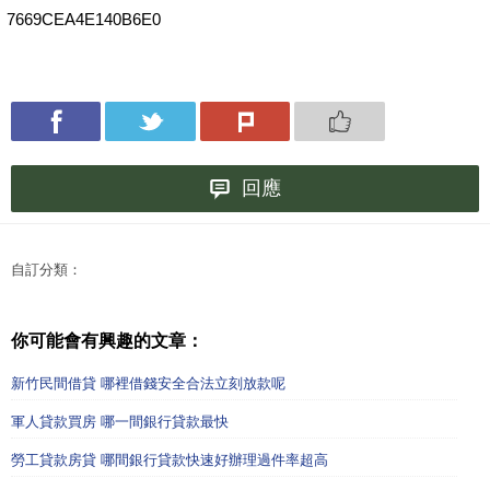
7669CEA4E140B6E0
回應
自訂分類：
你可能會有興趣的文章：
新竹民間借貸 哪裡借錢安全合法立刻放款呢
軍人貸款買房 哪一間銀行貸款最快
勞工貸款房貸 哪間銀行貸款快速好辦理過件率超高