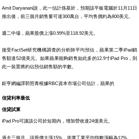
Amit Daryanani說，此一估計係基於，預期該平板電腦於11月11日
推出後，前三個月銷售量可達300萬台，平均售價約為800美元。
週二中場，蘋果股價上漲0.99%至118.92美元。
接受FactSet研究機構調查的分析師平均預估，蘋果第二季iPad銷
售額達52億美元。如果蘋果能夠銷售如此多的12.9寸iPad Pro，則
此一裝置將約佔預估銷售額的半數。
鉅亨網編譯郭照青根據RBC資本市場公司估計，蘋果的
信貸利率最低
信貸試算
iPad Pro可讓該公司於短期內，增加營收達24億美元。
過去三個月，該股價大漲15%，道瓊工業平均指數漲幅為12%。