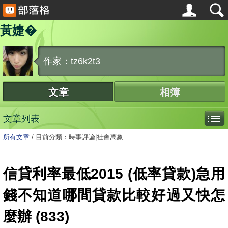
黃婕�
作家：tz6k2t3
文章
相簿
文章列表
所有文章
/
目前分類：時事評論|社會萬象
信貸利率最低2015 (低率貸款)急用
錢不知道哪間貸款比較好過又快怎
麼辦 (833)