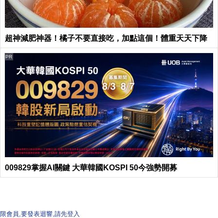
超神減肥神器！橘子不要直接吃，加點這個！體重天天下降
PR
009829掌握AI關鍵 大華韓國KOSPI 50今強勢開募
限會員,要發表迴響,請先登入