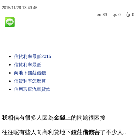
2015
/
11
/
26
13:49:46
89
0
0
信貸利率最低2015
信貸利率最低
向地下錢莊借錢
信貸利率怎麼算
信用瑕疵汽車貸款
我相信有很多人因為
金錢
上的問題很困擾
往往呢有些人向高利貸地下錢莊
借錢
害了不少人..