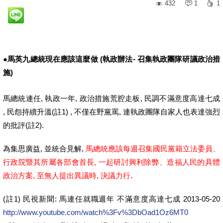
432
1
1
●馬英九總統現在應該這麼做 (執政辦法- 召集執政團隊研議政治措
施)
馬總統連任, 執政一年, 政治措施荒腔走板, 民調不滿意度高達七成
, 民怨持續升溫(註1) , 不僅在野黨罵, 連執政團隊自家人也表達強烈
的批評(註2).
為集思廣益, 並統合見解,
馬總統應該每週召集國民黨籍立法委員、
行政院暨其所屬各部會首長, 一起研討興利除弊、造福人民的具體
政治方案, 至無人提出異議時, 決議力行
.
(註1) 民視新聞: 馬連任就職週年 不滿意度高達七成 2013-05-20
http://www.youtube.com/watch%3Fv%3DbOad1Oz6MT0