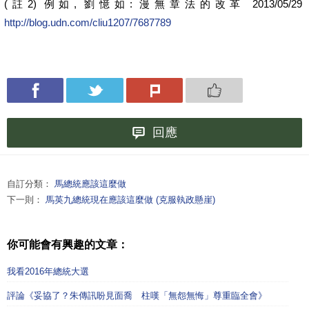
(註2) 例如, 劉憶如: 漫無章法的改革 2013/05/29
http://blog.udn.com/cliu1207/7687789
回應
自訂分類：
馬總統應該這麼做
下一則：
馬英九總統現在應該這麼做 (克服執政懸崖)
你可能會有興趣的文章：
我看2016年總統大選
評論《妥協了？朱傳訊盼見面喬 柱嘆「無怨無悔」尊重臨全會》