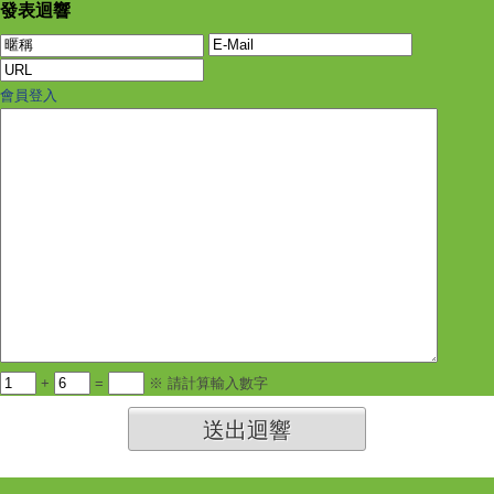
發表迴響
會員登入
+
=
※ 請計算輸入數字
送出迴響