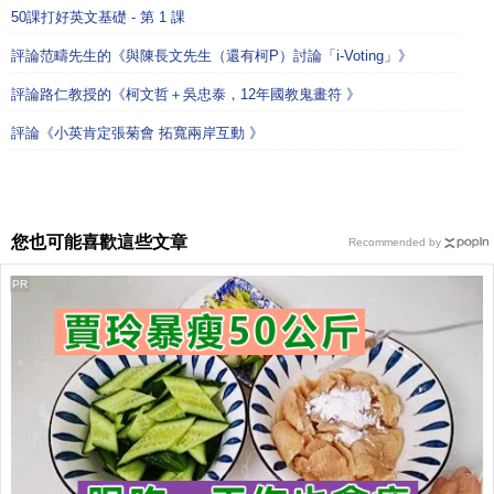
50課打好英文基礎 - 第 1 課
評論范疇先生的《與陳長文先生（還有柯P）討論「i-Voting」》
評論路仁教授的《柯文哲＋吳忠泰，12年國教鬼畫符 》
評論《小英肯定張菊會 拓寬兩岸互動 》
您也可能喜歡這些文章
Recommended by
PR