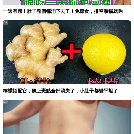
一週有感！肚子整個都消下去了！免節食，排空順暢就夠
PR
檸檬搭配它，臉上斑點全部消失了，小肚子都變平坦了
PR