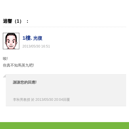
迴響（1） ：
1樓.
光復
2013
/
05
/
30
16
:
51
唉!
你真不知馬英九吧!
謝謝您的回應!
李秋男教授
於
2013
/
05
/
30
20
:
04
回覆