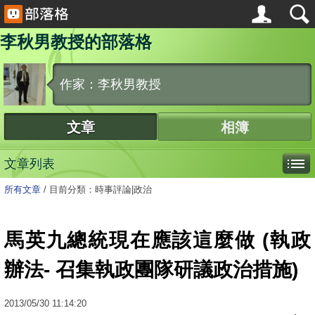
李秋男教授的部落格
作家：李秋男教授
文章
相簿
文章列表
所有文章
/
目前分類：時事評論|政治
馬英九總統現在應該這麼做 (執政
辦法- 召集執政團隊研議政治措施)
2013
/
05
/
30
11:14:20