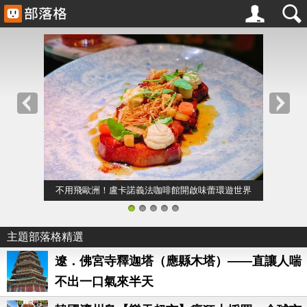
不用飛歐洲！盧卡諾義法咖啡館開啟味蕾環遊世界
1
2
3
4
5
主題部落格精選
遼．佛宮寺釋迦塔（應縣木塔）——直讓人喘
不出一口氣來半天