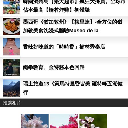
韓國濟州島【樂天超市】瘋狂大採買。全球市
佔率最高【橋村炸雞】初體驗
墨西哥《猶加敦州》【梅里達】-全方位的猶
加敦美食沈浸式體驗Museo de la
Gastronomia Yucateca (MUGY)
香辣好味道的「時時香」樹林秀泰店
鐵拳教育、金特務本色回歸
瑞士旅遊13《策馬特晨昏皆美 羅特峰五湖健
行
推薦相片