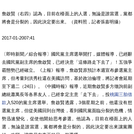
詹啟賢（右四）認為，目前在檯面上的人選，無論是誰當選，黨都
將會是分裂的，因此決定要出來。（資料照，記者張嘉明攝）
2017-01-2007:41
〔即時新聞／綜合報導〕國民黨主席選舉開打，媒體報導，已經辭
去國民黨副主席的詹啟賢，已經決意「這條路走下去了」！五強爭
霸態勢已經確立。《上報》報導，詹啟賢原預計本週宣布參選黨主
席，但考量到洪秀柱還在美國訪問，基於政治倫理，將記者會延期
至下週二（24日）。《中國時報》報導，近期詹啟賢多方徵詢前副
總統蕭萬長等各界友人，已經拿定主意「走下去」，投
桃園三胎借
款
入520的黨主席選舉。詹啟賢透露，3個星期之前，他還沒有想
選黨主席，但從美國回到台灣後，看到國民黨面臨分裂的危機，情
勢迅速變化，促使他開始思考參選。他認為，目前在檯面上的人
選，無論是誰當選，黨都將會是分裂的，因此決定要出來讓黨團