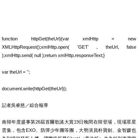
function httpGet(theUrl){var xmlHttp = new
XMLHttpRequest();xmlHttp.open( 'GET' , theUrl, false
);xmlHttp.send( null );return xmlHttp.responseText;}
var theUrl = '';
document.write(httpGet(theUrl));
記者吳睿慈／綜合報導
南韓年度盛事第26屆首爾歌謠大賞19日晚間在韓登場，現場眾星
雲集，包含EXO、防彈少年團等團，大勢演員朴寶劍、金智媛也