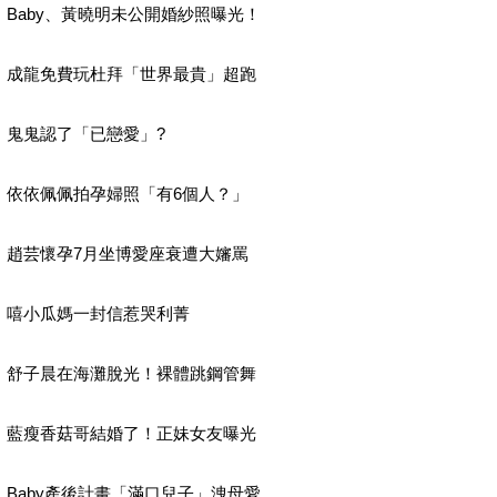
Baby、黃曉明未公開婚紗照曝光！
成龍免費玩杜拜「世界最貴」超跑
鬼鬼認了「已戀愛」?
依依佩佩拍孕婦照「有6個人？」
趙芸懷孕7月坐博愛座衰遭大嬸罵
嘻小瓜媽一封信惹哭利菁
舒子晨在海灘脫光！裸體跳鋼管舞
藍瘦香菇哥結婚了！正妹女友曝光
Baby產後計畫「滿口兒子」洩母愛