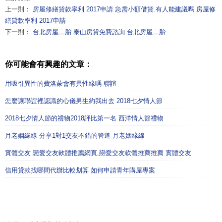
上一則：
房屋修繕貸款率利 2017申請 急需小額借貸.有人能建議嗎 房屋修
繕貸款率利 2017申請
下一則：
台北房屋二胎 泰山房貸免費諮詢 台北房屋二胎
你可能會有興趣的文章：
用吸引異性的費洛蒙會有異性緣嗎 聯誼
怎麼讓聯誼裡認識的心儀男生約我出去 2018七夕情人節
2018七夕情人節的禮物2018評比第一名 西洋情人節禮物
月老姻緣線 分享1對1交友不錯的管道 月老姻緣線
實體交友 戀愛交友軟體推薦網頁,戀愛交友軟體推薦推薦 實體交友
信用貸款找哪間代辦比較划算 如何申請青年購屋專案