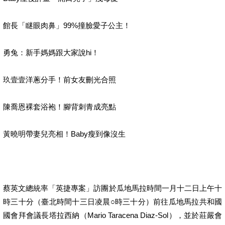
館長「瞇眼肉鼻」99%撞臉愛子公主！
勇兔：新手媽媽跟大家說hi！
玖壹壹洋蔥分手！前女友刪光合照
陳喬恩裸套浴袍！腳背刺青成亮點
黃曉明帶妻兒亮相！Baby瘦到像沒生
蔡英文總統率「英捷專案」訪團於瓜地馬拉時間一月十二日上午十
時三十分（臺北時間十三日凌晨○時三十分）前往瓜地馬拉共和國
國會拜會議長塔拉西納（Mario Taracena Diaz-Sol），並於莊嚴會