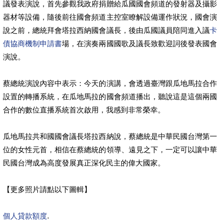
議發表演說，首先參觀我政府捐贈給瓜國國會頻道的發射器及攝影
器材等設備，隨後前往國會頻道主控室瞭解設備運作狀況，國會演
說之前，總統拜會塔拉西納國會議長，後由瓜國議員陪同進入議
卡
債協商機制申請書
場，在演奏兩國國歌及議長致歡迎詞後發表國會
演說。
蔡總統演說內容中表示：今天的演講，會透過臺灣跟瓜地馬拉合作
設置的轉播系統，在瓜地馬拉的國會頻道播出，聽說這是這個兩國
合作的數位直播系統首次啟用，我感到非常榮幸。
瓜地馬拉共和國國會議長塔拉西納說，蔡總統是中華民國台灣第一
位的女性元首，相信在蔡總統的領導、遠見之下，一定可以讓中華
民國台灣成為高度發展真正深化民主的偉大國家。
【更多照片請點以下圖輯】
個人貸款額度
.