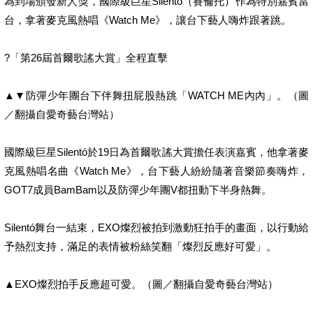
為到場頒發新人獎，國際級巨星Silentó（賽倫托）作為特別嘉賓當
台，拿著麥克風熱唱《Watch Me》，讓台下藝人嗨炸跟著跳。
?「第26屆首爾歌謠大賞」全程直擊
▲▼防彈少年團台下伴舞扭屁股熱跳「WATCH ME內內」。（圖
／翻攝自愛奇藝台灣站）
國際級巨星Silentó於19日為首爾歌謠大賞擔任表演嘉賓，他拿著麥
克風熱唱名曲《Watch Me》，台下藝人紛紛隨著音樂節奏嗨炸，
GOT7成員BamBam以及防彈少年團V都扭動下半身熱舞。
Silentó舞台一結束，EXO燦烈被拍到激動狂拍手的畫面，以行動給
予熱烈支持，滿足的表情被粉絲笑翻「燦烈反應好可愛」。
▲EXO燦烈拍手反應超可愛。（圖／翻攝自愛奇藝台灣站）