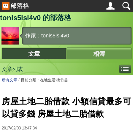
tonis5isl4v0 的部落格
作家：tonis5isl4v0
文章
相簿
文章列表
所有文章
/
目前分類：在地生活|桃竹苗
房屋土地二胎借款 小額信貸最多可
以貸多錢 房屋土地二胎借款
2017
/
02
/
03
13:47:34