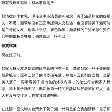
陸客毀珊瑚礁嗆：有本事別開放
顏清標的小女兒、現任台中市議員顏莉敏說，黃子涵是顏家的好朋
友；不過，顏莉敏沒有正面承認兩人交往過，也沒否認黃子涵可能
是二哥前女友。理著小平頭、膚色黝黑，顏清標的二兒子顏仁賢在
台中開鐵板燒餐廳，個性低調，很少出
信貸試算
現在鏡頭前。
顏家人挑女友選媳婦的眼光真的很有一套，像是顏家小兒子娶的媳
婦蘇毓涵，還有三兒子的老婆孫嘉蓮，每個人五官都好立體，全是
美人胚子，再看看黃子涵出色的外表內涵，的確也符合顏家人標
準，加上黃子涵失蹤，顏莉敏第一時間拜託駐法代表幫忙找人，兩
人有沒有交往過，答案其實很明顯。
在法國一度失聯的台灣女子黃子涵，外傳是前立委顏清標二兒子顏