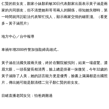
仁賢的前女友，顏家小妹顏莉敏30日代表顏家出面表示黃子涵是兩
家的共同朋友，但不清楚她和哥哥兩人的關係，得知她失聯時，第
一時間就拜託駐法代表幫忙找人，顯示兩家交情的確匪淺。（看更
多～黃子涵照片）
地方中心／台中報導
車禍年增2000件警加強取締高雄式..
黃子涵在法國失蹤兩天後，終於在醫院被找到，結束一場虛驚。濃
眉大眼，一頭長髮長相清秀，臉上總是掛著一抹微笑，今年32歲的
黃子涵除了人美，她的語言能力更是優秀，臉書上滿滿都是出國照
片，傳出她可能是顏清標二兒子顏仁賢的前女友。
目睹直播老闆女兒：怕爸媽難過