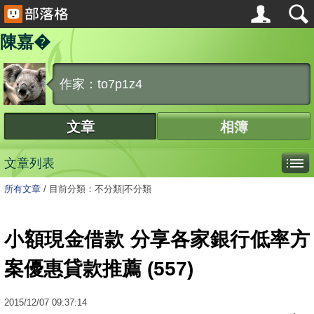
陳嘉�
作家：to7p1z4
文章
相簿
文章列表
所有文章
/
目前分類：不分類|不分類
小額現金借款 分享各家銀行低率方
案優惠貸款推薦 (557)
2015
/
12
/
07
09:37:14