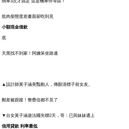
倒車3次才搞定 這是機車停等區！
批肉柴態度差畫面卻吃到見
小額現金借款
底
天黑找不到家！阿嬤呆坐路邊
▲設計師黃子涵美豔動人，傳顏清標子前女友。
郵差被跟蹤！整疊信都不見了
▼台女黃子涵遊法國失聯2天，哥：已與妹妹通上
信用貸款 利率最低