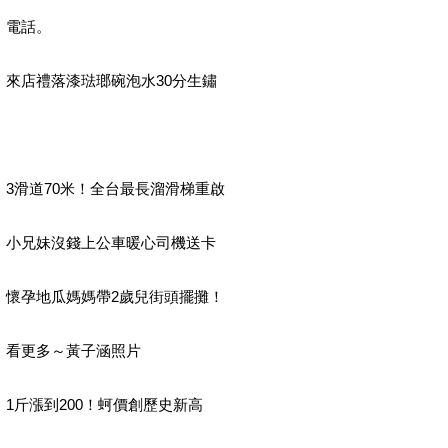
電話。
來店禮落漆琺瑯碗泡水30分生鏽
3滑道70米！全台最長溜滑梯重啟
小兄妹沒錢上公車暖心司機送卡
懷孕地瓜媽媽帶2歲兒街頭擺攤！
看更多～黃子涵照片
1斤漲到200！蚵價創歷史新高