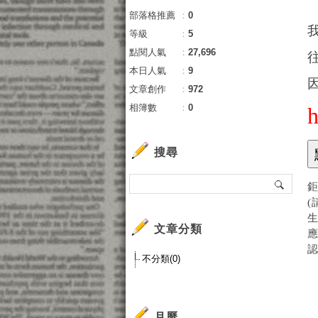
部落格推薦
：
0
等級
：
5
點閱人氣
：
27,696
本日人氣
：
9
文章創作
：
972
相簿數
：
0
搜尋
鉅
(
生
文章分類
應
不分類(0)
月曆