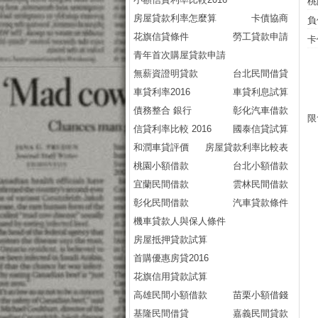
桃
房屋貸款利率怎麼算
卡債協商
負
花旗信貸條件
勞工貸款申請
卡
青年首次購屋貸款申請
無薪資證明貸款
台北民間借貸
車貸利率2016
車貸利息試算
債務整合 銀行
彰化汽車借款
限
信貸利率比較 2016
國泰信貸試算
和潤車貸評價
房屋貸款利率比較表
桃園小額借款
台北小額借款
宜蘭民間借款
雲林民間借款
彰化民間借款
汽車貸款條件
機車貸款人與保人條件
房屋抵押貸款試算
首購優惠房貸2016
花旗信用貸款試算
高雄民間小額借款
苗栗小額借錢
基隆民間借貸
嘉義民間貸款