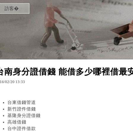
訪客�
台南身分證借錢 能借多少哪裡借最
16
/
02
/
20
13
:
33
台東借錢管道
新竹證件借錢
基隆身分證借錢
高雄借錢
台中證件借款