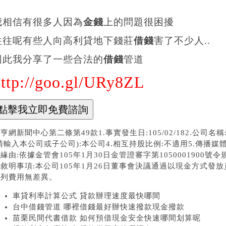
我相信有很多人因為
金錢
上的問題很困擾
往往呢有些人向高利貸地下錢莊
借錢
害了不少人..
因此我分享了一些合法的
借錢
管道
http://goo.gl/URy8ZL
亨網新聞中心第二條第49款1.事實發生日:105/02/182.公司
請輸入本公司或子公司):本公司4.相互持股比例:不適用5.傳播媒體
緣由:依據金管會105年1月30日金管證審字第1050001900號
敘明事項:本公司105年1月26日董事會決議通過以現金方式發放員工酬
認列費用無差異。
車貸利率計算公式 貸款辦理速度最快哪間
台中借錢管道 哪裡借錢最好辦快速撥款現金撥款
苗栗民間代書借款 如何預借現金安全快速哪間划算呢