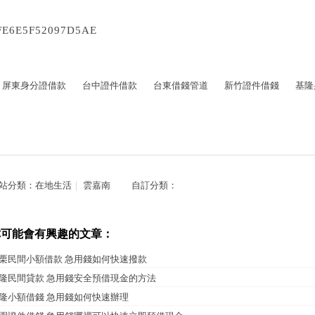
FE6E5F52097D5AE
屏東身分證借款
台中證件借款
台東借錢管道
新竹證件借錢
基隆
站分類：
在地生活
｜
雲嘉南
自訂分類：
你可能會有興趣的文章：
栗民間小額借款 急用錢如何快速撥款
隆民間貸款 急用錢安全預借現金的方法
隆小額借錢 急用錢如何快速辦理