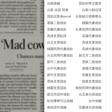
台南借錢
貸款利率怎麼算
台新 信貸 照會
台新小額信貸
貸款試算表excel
台新銀行債務整合
基隆二胎借款
桃園代書借款
宜蘭代書借款
台東民間代書借款
高雄支票貼現
花蓮代書借款
台北支票借款
高雄支票貸款
桃園民間代書借款
高雄代書借款
台北民間代書借款
新北市二胎借款
新竹二胎借款
雲林二胎借款
台中代書借款
基隆代書借款
新竹支票貸款
宜蘭支票貸款
雲林支票貸款
苗栗支票貸款
桃園支票貸款
南投民間代書借款
新北市證件借款
台北身分證借款
彰化哪裡可以借錢
台中借錢
南投證件借錢
宜蘭身分證借錢