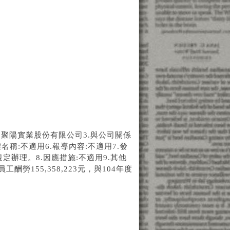
名稱:聚陽實業股份有限公司3.與公司關係
名稱:不適用6.報導內容:不適用7.發
令規定辦理。8.因應措施:不適用9.其他
勞155,358,223元，與104年度