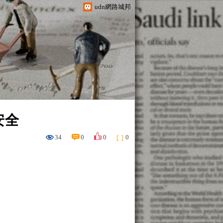
udn網路城邦
安全
34
0
0
0