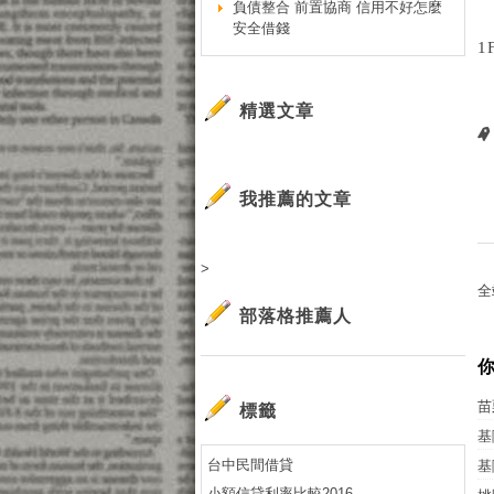
負債整合 前置協商 信用不好怎麼
安全借錢
1
精選文章
我推薦的文章
>
全
部落格推薦人
苗
標籤
基
台中民間借貸
基
小額信貸利率比較2016