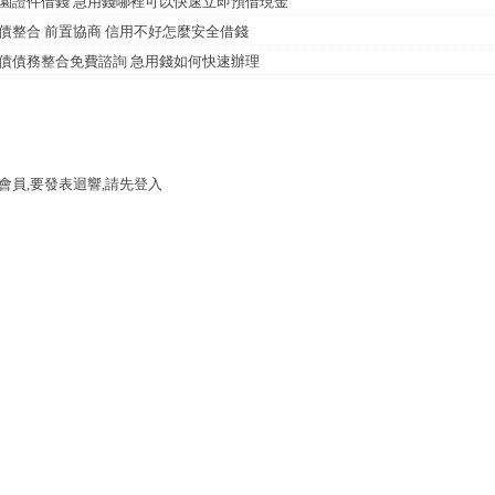
園證件借錢 急用錢哪裡可以快速立即預借現金
債整合 前置協商 信用不好怎麼安全借錢
債債務整合免費諮詢 急用錢如何快速辦理
會員,要發表迴響,請先登入