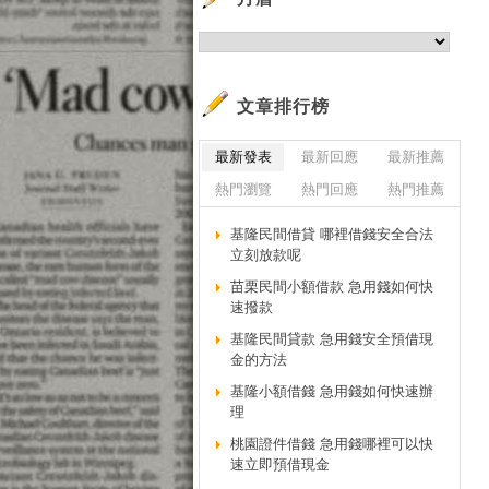
文章排行榜
最新發表
最新回應
最新推薦
熱門瀏覽
熱門回應
熱門推薦
基隆民間借貸 哪裡借錢安全合法
立刻放款呢
苗栗民間小額借款 急用錢如何快
速撥款
基隆民間貸款 急用錢安全預借現
金的方法
基隆小額借錢 急用錢如何快速辦
理
桃園證件借錢 急用錢哪裡可以快
速立即預借現金