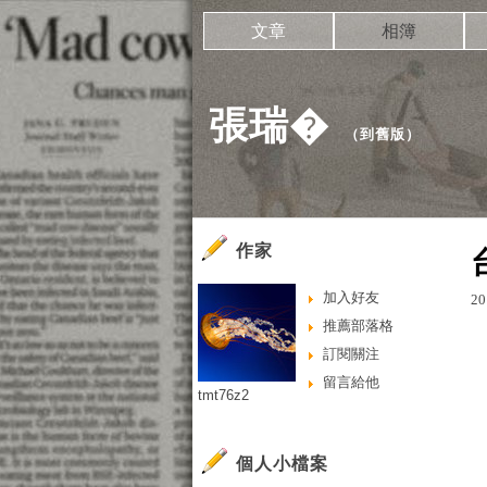
文章
相簿
張瑞�
（
到舊版
）
作家
加入好友
20
推薦部落格
訂閱關注
留言給他
tmt76z2
個人小檔案