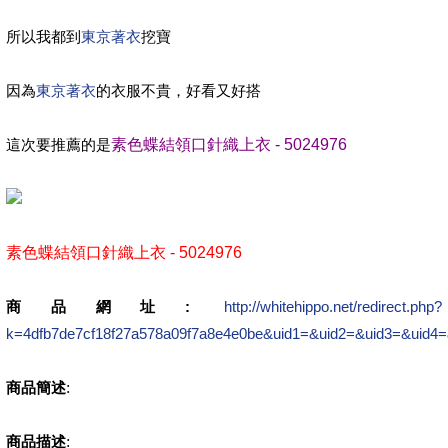
所以我都到
東京著衣
挖寶
因為
東京著衣
的衣服不貴，好看又好搭
這次要推薦的是
素色蝶結領口針織上衣 - 5024976
素色蝶結領口針織上衣 - 5024976
商品網址:
http://whitehippo.net/redirect.php?
k=4dfb7de7cf18f27a578a09f7a8e4e0be&uid1=&uid2=&uid3=&uid4=
商品簡述
:
商品描述
: