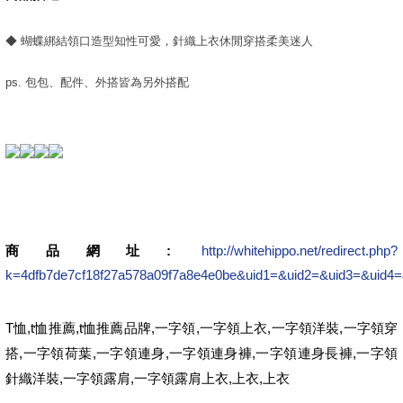
◆ 蝴蝶綁結領口造型知性可愛，針織上衣休閒穿搭柔美迷人
ps. 包包、配件、外搭皆為另外搭配
商品網址:
http://whitehippo.net/redirect.php?
k=4dfb7de7cf18f27a578a09f7a8e4e0be&uid1=&uid2=&uid3=&uid4=
T
,t
,t
,
,
,
,
恤
恤推薦
恤推薦品牌
一字領
一字領上衣
一字領洋裝
一字領穿
,
,
,
,
,
搭
一字領荷葉
一字領連身
一字領連身褲
一字領連身長褲
一字領
,
,
,
,
針織洋裝
一字領露肩
一字領露肩上衣
上衣
上衣