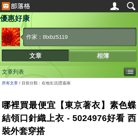
優惠好康
作家：tltxbz5119
文章
相簿
文章列表
所有文章
/
目前分類：在地生活|雲嘉南
哪裡買最便宜【東京著衣】素色蝶
結領口針織上衣 - 5024976好看 西
裝外套穿搭