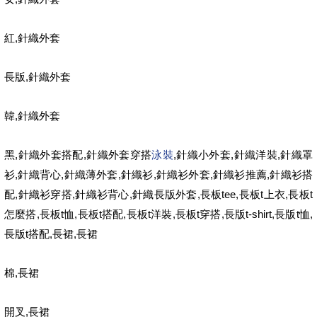
,
紅
針織外套
,
長版
針織外套
,
韓
針織外套
,
,
,
,
,
黑
針織外套搭配
針織外套穿搭
泳裝
針織小外套
針織洋裝
針織罩
,
,
,
,
,
,
衫
針織背心
針織薄外套
針織衫
針織衫外套
針織衫推薦
針織衫搭
,
,
,
,
tee,
t
,
t
配
針織衫穿搭
針織衫背心
針織長版外套
長板
長板
上衣
長板
,
t
,
t
,
t
,
t
,
t-shirt,
t
,
怎麼搭
長板
恤
長板
搭配
長板
洋裝
長板
穿搭
長版
長版
恤
t
,
,
長版
搭配
長裙
長裙
,
棉
長裙
,
開叉
長裙