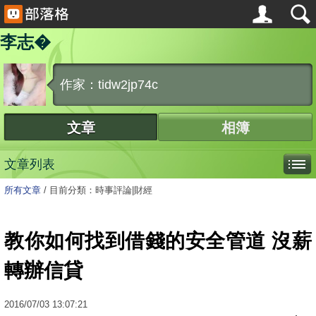
李志�
作家：tidw2jp74c
文章
相簿
文章列表
所有文章
/
目前分類：時事評論|財經
教你如何找到借錢的安全管道 沒薪
轉辦信貸
2016
/
07
/
03
13:07:21