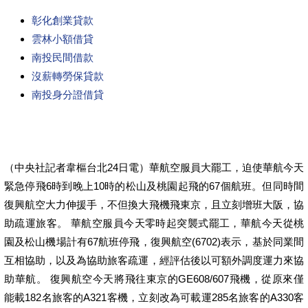
彰化創業貸款
雲林小額借貸
南投民間借款
沒薪轉勞保貸款
南投身分證借貸
（中央社記者韋樞台北24日電）華航空服員大罷工，迫使華航今天
緊急停飛6時到晚上10時的松山及桃園起飛的67個航班。但同時間
復興航空大力伸援手，不但換大飛機飛東京，且立刻增班大阪，協
助疏運旅客。 華航空服員今天零時起突襲式罷工，華航今天從桃
園及松山機場計有67航班停飛，復興航空(6702)表示，基於同業間
互相協助，以及為協助旅客疏運，經評估後以可額外調度運力來協
助華航。 復興航空今天將飛往東京的GE608/607飛機，從原來僅
能載182名旅客的A321客機，立刻改為可載運285名旅客的A330客