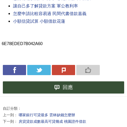
讓自己多了解貸款方案 軍公教利率
怎麼申請比較容易過 民間代書借款嘉義
小額信貸試算 小額借款花蓮
6E78EDED7B042A60
回應
自訂分類：
上一則：
哪家銀行可貸最多 雲林缺錢怎麼辦
下一則：
房貸貸款成數最高可貸幾成 桃園證件借款