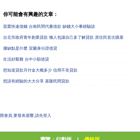
你可能會有興趣的文章：
苗栗快速借錢 台南民間代書借款 缺錢大小事經驗談
台北市政府青年創業貸款 懶人包讓自己多了解貸款 原住民首次購屋
優缺點是什麼 宜蘭身分證借貸
生活好艱難 台中小額借貸
想知道貸款月付金大概多少 信用不良貸款
想請有經驗的大大分享 基隆民間貸款
限會員,要發表迴響,請先登入
瀏覽：
行動版
|
傳統版