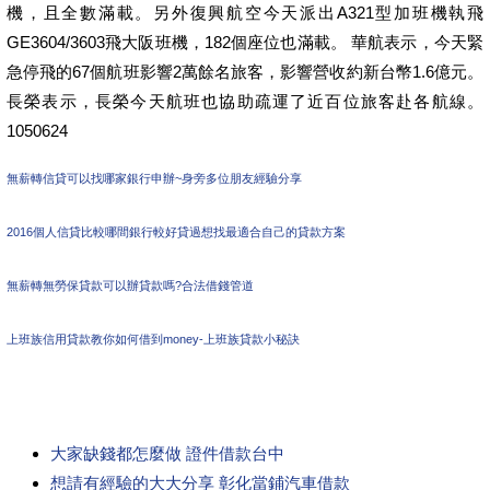
機，且全數滿載。另外復興航空今天派出A321型加班機執飛
GE3604/3603飛大阪班機，182個座位也滿載。 華航表示，今天緊
急停飛的67個航班影響2萬餘名旅客，影響營收約新台幣1.6億元。
長榮表示，長榮今天航班也協助疏運了近百位旅客赴各航線。
1050624
無薪轉信貸可以找哪家銀行申辦~身旁多位朋友經驗分享
2016個人信貸比較哪間銀行較好貸過想找最適合自己的貸款方案
無薪轉無勞保貸款可以辦貸款嗎?合法借錢管道
上班族信用貸款教你如何借到money-上班族貸款小秘訣
大家缺錢都怎麼做 證件借款台中
想請有經驗的大大分享 彰化當鋪汽車借款