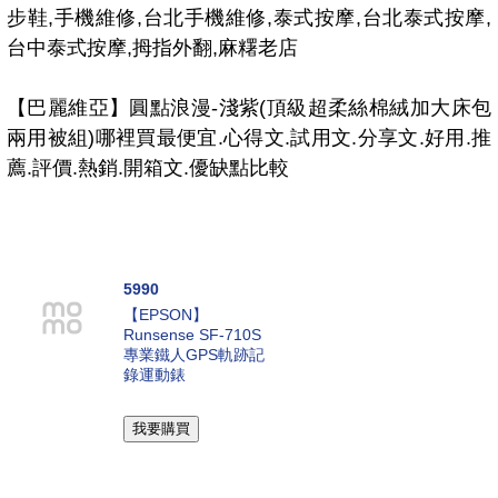
步鞋,手機維修,台北手機維修,泰式按摩,台北泰式按摩,
台中泰式按摩,拇指外翻,麻糬老店
【巴麗維亞】圓點浪漫-淺紫(頂級超柔絲棉絨加大床包
兩用被組)哪裡買最便宜.心得文.試用文.分享文.好用.推
薦.評價.熱銷.開箱文.優缺點比較
5990
【EPSON】
Runsense SF-710S
專業鐵人GPS軌跡記
錄運動錶