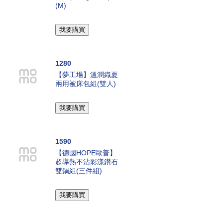
(M)
1280
【夢工場】溫潤織夏
兩用被床包組(雙人)
1590
【德國HOPE歐普】
超導熱不沾彩漾鑽石
雙鍋組(三件組)