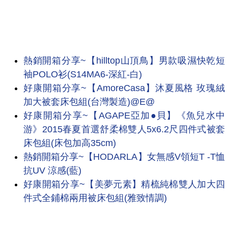
熱銷開箱分享~【hilltop山頂鳥】男款吸濕快乾短
袖POLO衫(S14MA6-深紅-白)
好康開箱分享~【AmoreCasa】沐夏風格 玫瑰絨
加大被套床包組(台灣製造)@E@
好康開箱分享~【AGAPE亞加●貝】《魚兒水中
游》2015春夏首選舒柔棉雙人5x6.2尺四件式被套
床包組(床包加高35cm)
熱銷開箱分享~【HODARLA】女無感V領短T -T恤
抗UV 涼感(藍)
好康開箱分享~【美夢元素】精梳純棉雙人加大四
件式全鋪棉兩用被床包組(雅致情調)