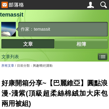
temassit
作家：temassit
文章
相簿
文章列表
所有文章
/
目前分類：興趣嗜好|運動
好康開箱分享~【巴麗維亞】圓點浪
漫-淺紫(頂級超柔絲棉絨加大床包
兩用被組)