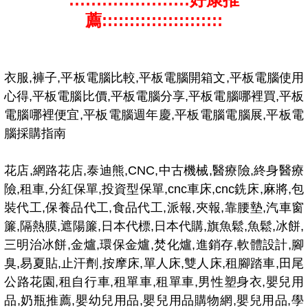
薦::::::::::::::::::::::
衣服,褲子,平板電腦比較,平板電腦開箱文,平板電腦使用
心得,平板電腦比價,平板電腦分享,平板電腦哪裡買,平板
電腦哪裡便宜,平板電腦週年慶,平板電腦電腦展,平板電
腦採購指南
花店,網路花店,泰迪熊,CNC,中古機械,醫療險,終身醫療
險,租車,分紅保單,投資型保單,cnc車床,cnc銑床,麻將,包
裝代工,保養品代工,食品代工,派報,夾報,靠腰墊,汽車窗
簾,隔熱膜,遮陽簾,日本代標,日本代購,旗魚鬆,魚鬆,冰餅,
三明治冰餅,金爐,環保金爐,焚化爐,進銷存,軟體設計,腳
臭,易夏貼,止汗劑,按摩床,單人床,雙人床,租腳踏車,田尾
公路花園,租自行車,租單車,租單車,男性塑身衣,嬰兒用
品,奶瓶推薦,嬰幼兒用品,嬰兒用品購物網,嬰兒用品,學