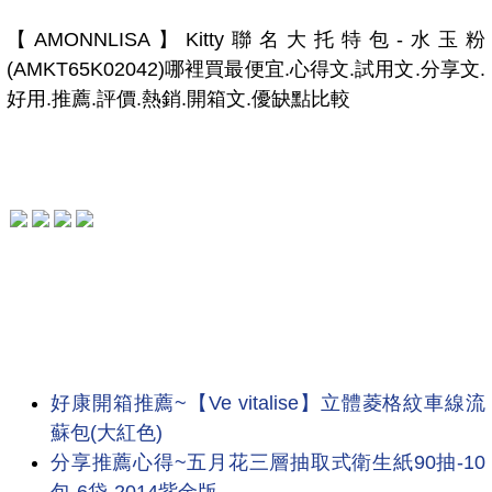
【AMONNLISA】Kitty聯名大托特包-水玉粉
(AMKT65K02042)哪裡買最便宜.心得文.試用文.分享文.
好用.推薦.評價.熱銷.開箱文.優缺點比較
好康開箱推薦~【Ve vitalise】立體菱格紋車線流
蘇包(大紅色)
分享推薦心得~五月花三層抽取式衛生紙90抽-10