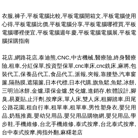
衣服,褲子,平板電腦比較,平板電腦開箱文,平板電腦使用
心得,平板電腦比價,平板電腦分享,平板電腦哪裡買,平板
電腦哪裡便宜,平板電腦週年慶,平板電腦電腦展,平板電
腦採購指南
花店,網路花店,泰迪熊,CNC,中古機械,醫療險,終身醫療
險,租車,分紅保單,投資型保單,cnc車床,cnc銑床,麻將,包
裝代工,保養品代工,食品代工,派報,夾報,靠腰墊,汽車窗
簾,隔熱膜,遮陽簾,日本代標,日本代購,旗魚鬆,魚鬆,冰餅,
三明治冰餅,金爐,環保金爐,焚化爐,進銷存,軟體設計,腳
臭,易夏貼,止汗劑,按摩床,單人床,雙人床,租腳踏車,田尾
公路花園,租自行車,租單車,租單車,男性塑身衣,嬰兒用
品,奶瓶推薦,嬰幼兒用品,嬰兒用品購物網,嬰兒用品,學
步鞋,手機維修,台北手機維修,泰式按摩,台北泰式按摩,
台中泰式按摩,拇指外翻,麻糬老店