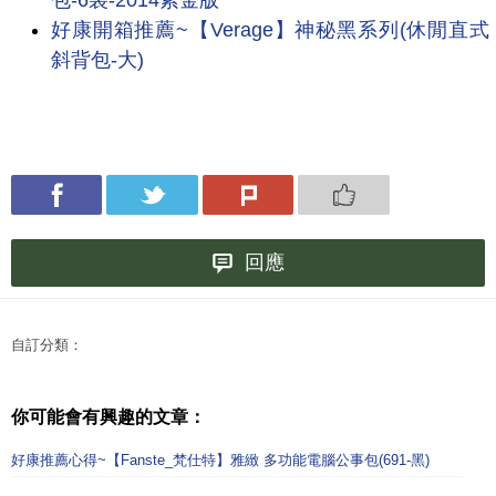
包-6袋-2014紫金版
好康開箱推薦~【Verage】神秘黑系列(休閒直式
斜背包-大)
回應
自訂分類：
你可能會有興趣的文章：
好康推薦心得~【Fanste_梵仕特】雅緻 多功能電腦公事包(691-黑)