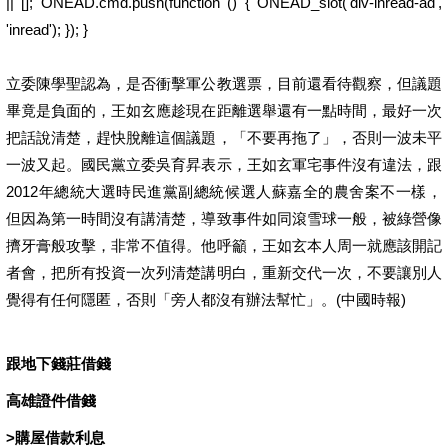
|| []; ONEAD.cmd.push(function () { ONEAD_slot('div-inread-ad',
'inread'); }); }
立委陳學聖認為，是否衝擊軍公教選票，目前還看待觀察，但議題
畢竟是負面的，王如玄應趁現在距離選舉還有一點時間，最好一次
把話說清楚，趕快脫離這個議題，「不要再拖了」，否則一波未平
一波又起。國民黨立委吳育昇表示，王如玄軍宅事件沒有違法，跟
2012年總統大選時民進黨副總統候選人蘇嘉全的農舍案不一樣，
但因為第一時間沒有講清楚，導致事件如同滾雪球一般，被綠營像
擠牙膏般攻擊，非常不值得。他呼籲，王如玄本人周一就應該開記
者會，把所有投資一次列清楚講明白，重新交代一次，不要讓別人
覺得有任何隱匿，否則「旁人都沒有辦法幫忙」。(中國時報)
跟地下錢莊借錢
高雄證件借錢
>
購屋借款利息