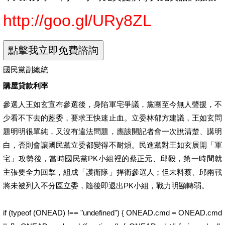
http://goo.gl/URy8ZL
國民黨副總統
購屋貸款利率
參選人王如玄宣布參選後，身陷軍宅爭議，黨團至今無人聲援，不
少看不下去的藍委，要求王快速止血。立委林郁方建議，王如玄問
題明明很單純，又沒有違法問題，應該開記者會一次說清楚、講明
白，否則會讓國民黨立委都變得不耐煩。民進黨對王如玄展開「軍
宅」攻勢後，當時國民黨PK小組裡的蔡正元、邱毅，第一時間就
主張要全力回擊，組成「護衛隊」捍衛參選人；但未料蔡、邱兩戰
將未被列入不分區立委，隨後即退出PK小組，戰力明顯轉弱。
if (typeof (ONEAD) !== "undefined") { ONEAD.cmd = ONEAD.cmd