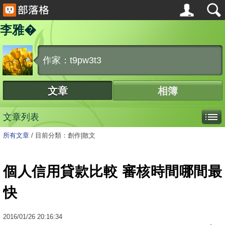
李雅�
作家：t9pw3t3
文章
相簿
文章列表
所有文章
/
目前分類：創作|散文
個人信用貸款比較 審核時間哪間最
快
2016
/
01
/
26
20:16:34