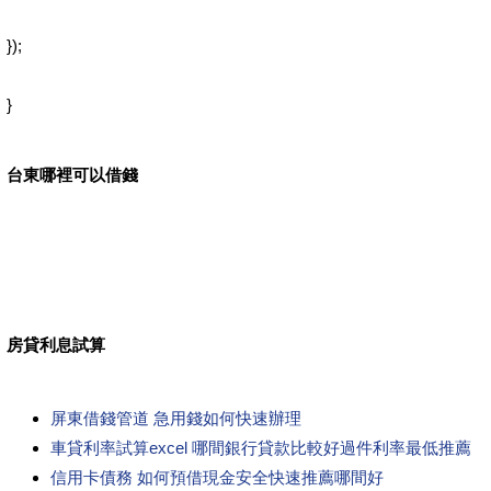
});
}
台東哪裡可以借錢
房貸利息試算
屏東借錢管道 急用錢如何快速辦理
車貸利率試算excel 哪間銀行貸款比較好過件利率最低推薦
信用卡債務 如何預借現金安全快速推薦哪間好