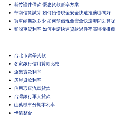
新竹證件借款 優惠貸款低率方案
華南信貸試算 如何預借現金安全快速推薦哪間好
買車頭期款多少 如何預借現金安全快速哪間划算呢
和潤車貸利率 如何申請快速貸款過件率高哪間推薦
台北市留學貸款
各家銀行信用貸款比較
企業貸款利率
房屋貸款利率
信用瑕疵汽車貸款
台灣銀行軍人貸款
山葉機車分期零利率
卡債整合