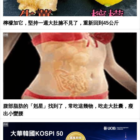
檸檬加它，堅持一週大肚腩不見了，重新回到45公斤
PR
腹部脂肪的「剋星」找到了，常吃這幾物，吃走大肚囊，瘦
出小蠻腰
PR