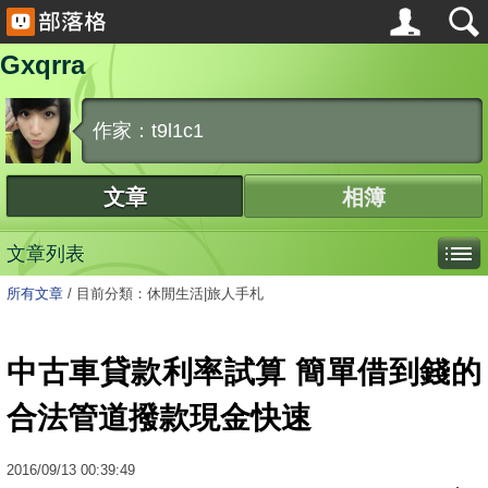
Gxqrra
作家：t9l1c1
文章
相簿
文章列表
所有文章
/
目前分類：休閒生活|旅人手札
中古車貸款利率試算 簡單借到錢的
合法管道撥款現金快速
2016
/
09
/
13
00:39:49