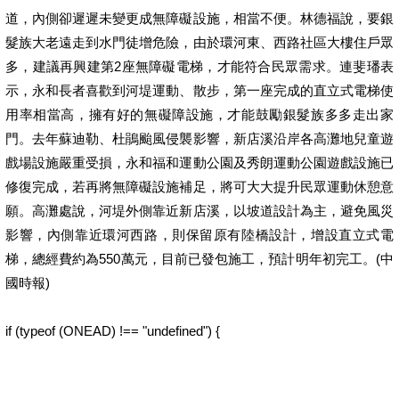
道，內側卻遲遲未變更成無障礙設施，相當不便。林德福說，要銀
髮族大老遠走到水門徒增危險，由於環河東、西路社區大樓住戶眾
多，建議再興建第2座無障礙電梯，才能符合民眾需求。連斐璠表
示，永和長者喜歡到河堤運動、散步，第一座完成的直立式電梯使
用率相當高，擁有好的無礙障設施，才能鼓勵銀髮族多多走出家
門。去年蘇迪勒、杜鵑颱風侵襲影響，新店溪沿岸各高灘地兒童遊
戲場設施嚴重受損，永和福和運動公園及秀朗運動公園遊戲設施已
修復完成，若再將無障礙設施補足，將可大大提升民眾運動休憩意
願。高灘處說，河堤外側靠近新店溪，以坡道設計為主，避免風災
影響，內側靠近環河西路，則保留原有陸橋設計，增設直立式電
梯，總經費約為550萬元，目前已發包施工，預計明年初完工。(中
國時報)
if (typeof (ONEAD) !== "undefined") {