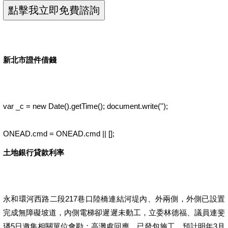
新北市證件借錢
var _c = new Date().getTime(); document.write('');
ONEAD.cmd = ONEAD.cmd || [];
土地銀行貸款利率
永和環河西路二段217巷口陸橋連結河堤內、外兩側，外側已設置
完成無障礙坡道，內側電梯卻遲遲未動工，立委林德福、議員連斐
璠5日邀集相關單位會勘；高灘處回應，已發包施工，預計明年3月