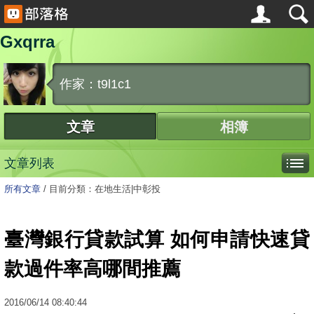
Gxqrra
作家：t9l1c1
文章
相簿
文章列表
所有文章
/
目前分類：在地生活|中彰投
臺灣銀行貸款試算 如何申請快速貸
款過件率高哪間推薦
2016
/
06
/
14
08:40:44