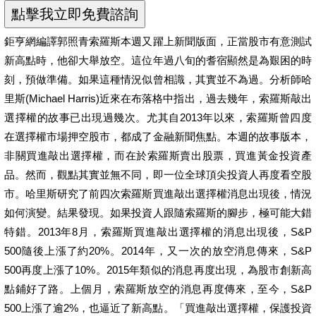
鉅亨網編譯郭照青索羅斯本週又躍上新聞版面，正當股市有意測試
新高點時，他卻大舉放空。這位年過八旬的耆宿顯然是為艱困的時
刻，預做準備。如果這種情況似曾相識，其實並不為過。分析師哈
里斯(Michael Harris)近來在布落格中指出，過去幾年，索羅斯敲出
選擇權的故事已出現過幾次。尤其自2013年以來，索羅斯曾四度
在選擇權市場押空股市，都成了金融新聞焦點。本週的故事版本，
非關買進敲出選擇權，而在於索羅斯賣出股票，買進黃金投資產
品。然而，觀點其實並無不同，即一位全球頂尖投資人再度看空股
市。哈里斯研究了前四次索羅斯買進敲出選擇權消息出現後，情況
如何演變。結果發現。如果投資人跟隨索羅斯的腳步，極可能大錯
特錯。2013年8月，索羅斯買進敲出選擇權的消息出現後，S&P
500隨後上漲了約20%。2014年，又一次的放空消息傳來，S&P
500再度上漲了10%。2015年類似的消息再度出現，為股市創新高
點鋪好了路。上個月，索羅斯放空的消息再度傳來，至今，S&P
500上漲了逾2%，也逼近了新高點。「買進敲出選擇權，保護投資