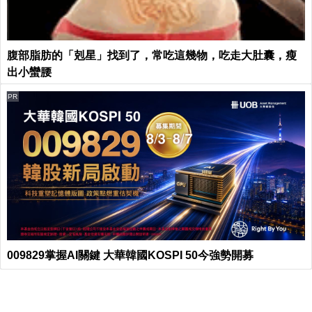
腹部脂肪的「剋星」找到了，常吃這幾物，吃走大肚囊，瘦
出小蠻腰
PR
009829掌握AI關鍵 大華韓國KOSPI 50今強勢開募