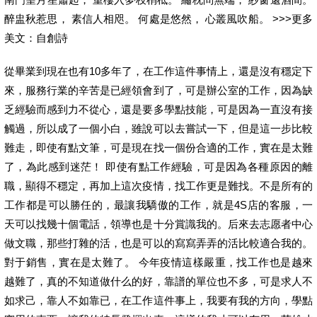
醉盅秋惹思， 素信人相咫。 何處是悠然， 心叢風吹船。 >>>更多
美文：自創詩
從畢業到現在也有10多年了，在工作這件事情上，還是沒有穩定下
來，服務行業的辛苦是已經領會到了，可是辦公室的工作，因為缺
乏經驗而感到力不從心，還是要多學點技能，可是因為一直沒有接
觸過，所以成了一個小白，雖說可以去嘗試一下，但是這一步比較
難走，即使有點文筆，可是現在找一個份合適的工作，實在是太難
了，為此感到迷茫！ 即使有點工作經驗，可是因為各種原因的離
職，顯得不穩定，再加上這次疫情，找工作更是難找。不是所有的
工作都是可以勝任的，最讓我驕傲的工作，就是4S店的客服，一
天可以找幾十個電話，領導也是十分賞識我的。后來去志愿者中心
做文職，那些打雜的活，也是可以的寫寫弄弄的活比較適合我的。
對于銷售，實在是太難了。 今年疫情這樣嚴重，找工作也是越來
越難了，真的不知道做什么的好，靠譜的單位也不多，可是求人不
如求己，靠人不如靠已，在工作這件事上，我要有我的方向，學點