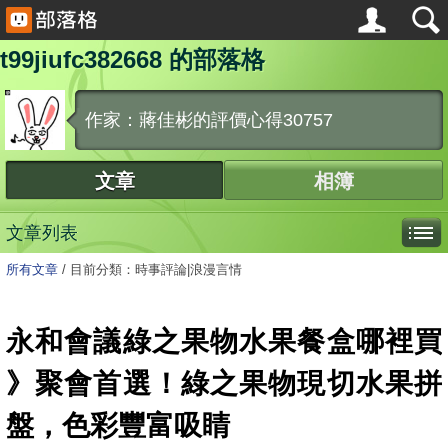
t99jiufc382668 的部落格
作家：蔣佳彬的評價心得30757
文章
相簿
文章列表
所有文章
/
目前分類：時事評論|浪漫言情
永和會議綠之果物水果餐盒哪裡買
》聚會首選！綠之果物現切水果拼
盤，色彩豐富吸睛