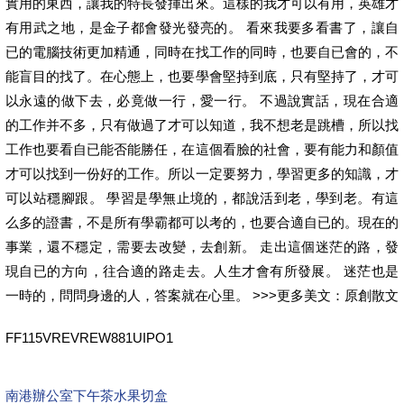
實用的東西，讓我的特長發揮出來。這樣的我才可以有用，英雄才
有用武之地，是金子都會發光發亮的。 看來我要多看書了，讓自
已的電腦技術更加精通，同時在找工作的同時，也要自已會的，不
能盲目的找了。在心態上，也要學會堅持到底，只有堅持了，才可
以永遠的做下去，必竟做一行，愛一行。 不過說實話，現在合適
的工作并不多，只有做過了才可以知道，我不想老是跳槽，所以找
工作也要看自已能否能勝任，在這個看臉的社會，要有能力和顏值
才可以找到一份好的工作。所以一定要努力，學習更多的知識，才
可以站穩腳跟。 學習是學無止境的，都說活到老，學到老。有這
么多的證書，不是所有學霸都可以考的，也要合適自已的。現在的
事業，還不穩定，需要去改變，去創新。 走出這個迷茫的路，發
現自已的方向，往合適的路走去。人生才會有所發展。 迷茫也是
一時的，問問身邊的人，答案就在心里。 >>>更多美文：原創散文
FF115VREVREW881UIPO1
南港辦公室下午茶水果切盒