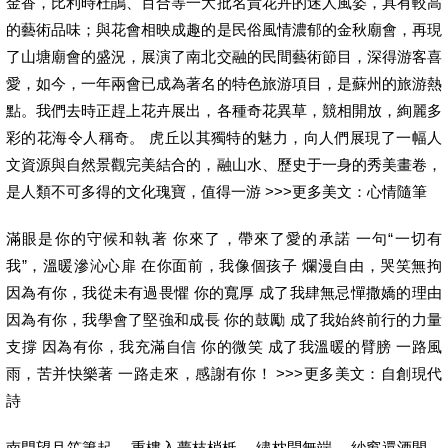
金香，比利時杜鵑、百合等一大批名貴花卉的迷人風姿，具有較高
的藝術品味；與花會相映成趣的是民俗風情濃郁的金秋廟會，再現
了山塘廟會的盛況，展演了南北交融的民間藝術節目，深得游客喜
愛，如今，一年兩會已成為著名的特色旅游項目，是蘇州的旅游熱
點。我們去時正趕上花卉展出，各種奇花異草，競相開放，絢麗多
彩的花海令人稱奇。 虎丘以其獨特的魅力，向人們展現了一幅人
文資源與自然景觀完美結合的，融山水、歷史于一身的秀美畫卷，
是人類不可多得的文化瑰寶，值得一游 >>>更多美文：心情隨筆
滿眼是你的守候和執著 你來了，帶來了愛的承諾 一句“一切有
我”，溫暖滲沁心扉 在你面前，我像個孩子 爛漫自由，哭笑無拘
因為有你，我從未有過畏懼 你的寬厚 成了我肆無忌憚撒嬌的理由
因為有你，我學會了堅強和成長 你的鼓勵 成了我始終前行的力量
支撐 因為有你，我充滿自信 你的微笑 成了我溫暖的臂膀 一路風
雨，苦并快樂著 一路走來，感謝有你！ >>>更多美文：自創現代
詩
南門望月笙簫起， 重樓入夢枝梢柢。 繡枕問無端， 紗窗還酒間。