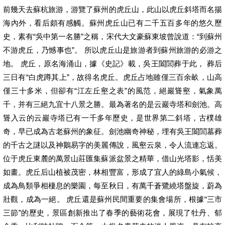
前幾天去蘇杭旅游，游覽了蘇州的虎丘山，此山以虎丘斜塔而名揚
海內外，看后頗有感觸。蘇州虎丘山已有二千五百多年的悠久歷
史，素有“吳中第一名勝”之稱，宋代大文豪蘇東坡曾說道：“到蘇州
不游虎丘，乃憾事也”。 所以虎丘山是旅游者到蘇州旅游的必游之
地。 虎丘，原名海涌山，據《史記》載，吳王闔閭葬于此， 葬后
三日有“白虎蹲其上”，故得名虎丘。虎丘占地雖僅三百余畝，山高
僅三十多米，但卻有“江左丘壑之表”的風范，絕巖聳壑，氣象萬
千，并有三絕九宜十八景之勝。最為著名的是云巖寺塔和劍池。高
聳入云的云巖寺塔已有一千多年歷史，是世界第二斜塔，古樸雄
奇，早已成為古老蘇州的象征。劍池幽奇神秘，埋有吳王闔閭墓葬
的千古之謎以及神鵝易字的美麗傳說，風壑云泉，令人流連忘返。
位于虎丘東麓的萬景山莊匯集蘇派盆景之精華，借山光塔影，恬美
如畫。虎丘后山植被茂密，林相豐富，形成了宜人的綠島小氣候，
成為鳥類爭相棲息的樂園，每至秋日，有萬千蒼鷺繞塔盤旋，蔚為
壯觀，成為一絕。 虎丘還是蘇州民間重要的集會場所，根據“三市
三節”的歷史，景區創新推出了春季的藝術花會，展現了牡丹、郁