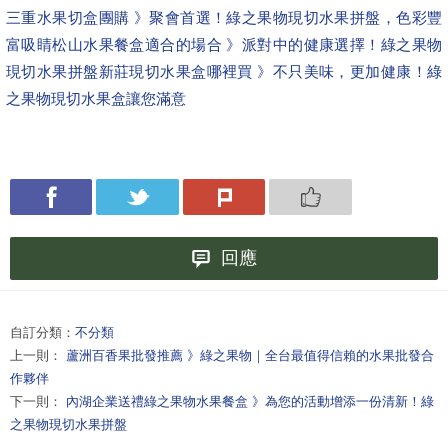
三重水果切盒團購 》聚會首選！綠之果物現切水果拼盤，色彩豐
富吸睛
松山水果餐盒適合的場合 》派對中的健康選擇！綠之果物
現切水果拼盤
新莊現切水果盒哪裡買 》不只美味，更加健康！綠
之果物現切水果盒讓您滿意
回應
自訂分類：
不分類
上一則：
蘆洲百香果批發推薦 》綠之果物｜全台最值得信賴的水果批發合
作夥伴
下一則：
內湖企業送禮綠之果物水果餐盒 》為您的活動增添一份清新！綠
之果物現切水果拼盤