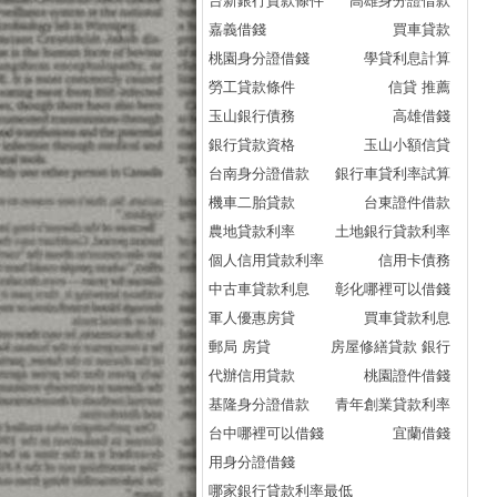
台新銀行貸款條件
高雄身分證借款
嘉義借錢
買車貸款
桃園身分證借錢
學貸利息計算
勞工貸款條件
信貸 推薦
玉山銀行債務
高雄借錢
銀行貸款資格
玉山小額信貸
台南身分證借款
銀行車貸利率試算
機車二胎貸款
台東證件借款
農地貸款利率
土地銀行貸款利率
個人信用貸款利率
信用卡債務
中古車貸款利息
彰化哪裡可以借錢
軍人優惠房貸
買車貸款利息
郵局 房貸
房屋修繕貸款 銀行
代辦信用貸款
桃園證件借錢
基隆身分證借款
青年創業貸款利率
台中哪裡可以借錢
宜蘭借錢
用身分證借錢
哪家銀行貸款利率最低