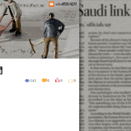
udn網路城邦
間
141
0
0
0