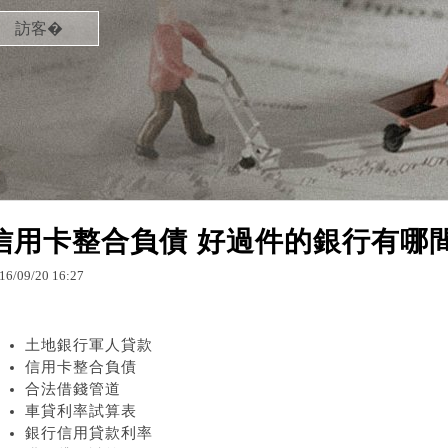
訪客�
信用卡整合負債 好過件的銀行有哪
16
/
09
/
20
16
:
27
土地銀行軍人貸款
信用卡整合負債
合法借錢管道
車貸利率試算表
銀行信用貸款利率