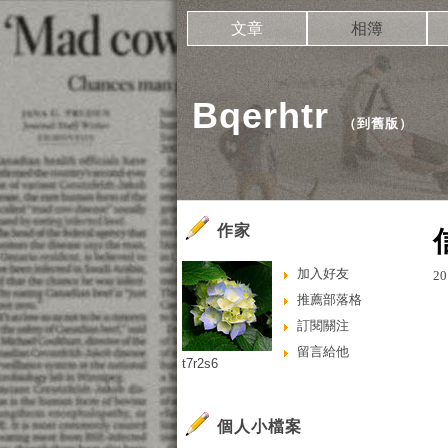
文章
相簿
Bqerhtr
（
到舊版
）
作家
加入好友
20
推薦部落格
訂閱關注
留言給他
t7r2s6
個人小檔案