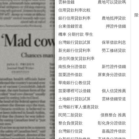
雲林借錢
農地可以貸款嗎
信用貸款利率比較
限
銀行信用貸款利率
農地抵押貸款
台東借錢管道
押證件借錢
機車 分期付款 學生
台灣銀行貸款試算
保單借款利息
新光銀行信貸利率
勞工修繕貸款
原住民微笑貸款利率
南投身分證借款
新竹證件借錢
苗栗證件借款
屏東身分證借款
華南銀行公教信貸
苗栗哪裡可以借錢
個人信貸推薦
土地銀行貸款試算
雲林借錢管道
台灣銀行軍人優惠貸款
民間二胎貸款
債務整合 推薦
整合負債貸款
彰化身分證借款
台灣銀行信貸
嘉義證件借款