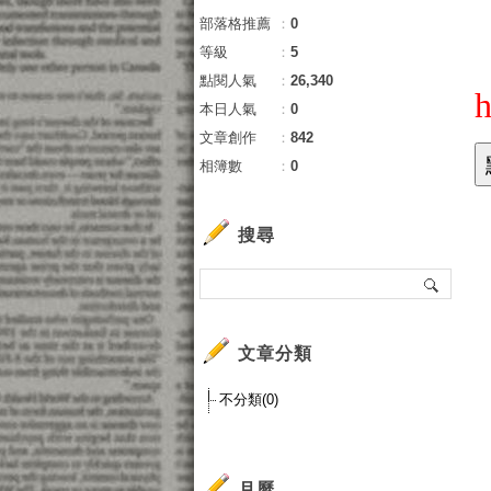
部落格推薦
：
0
等級
：
5
點閱人氣
：
26,340
h
本日人氣
：
0
文章創作
：
842
相簿數
：
0
搜尋
文章分類
不分類(0)
月曆