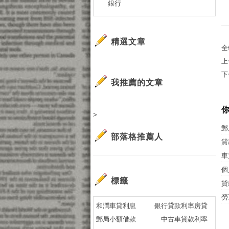
銀行
精選文章
全
上
下
我推薦的文章
>
郵
部落格推薦人
貸
車
個
標籤
貸
勞
和潤車貸利息
銀行貸款利率房貸
郵局小額借款
中古車貸款利率