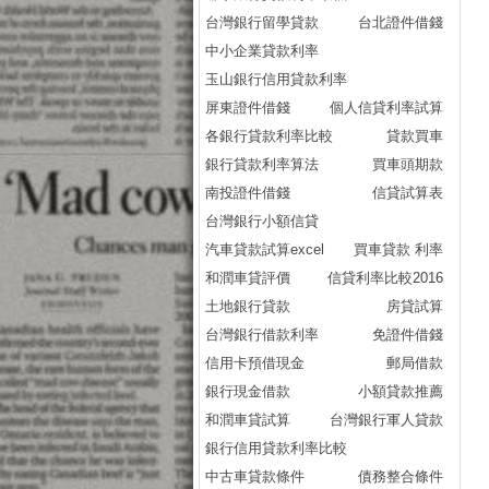
台灣銀行留學貸款
台北證件借錢
中小企業貸款利率
玉山銀行信用貸款利率
屏東證件借錢
個人信貸利率試算
各銀行貸款利率比較
貸款買車
銀行貸款利率算法
買車頭期款
南投證件借錢
信貸試算表
台灣銀行小額信貸
汽車貸款試算excel
買車貸款 利率
和潤車貸評價
信貸利率比較2016
土地銀行貸款
房貸試算
台灣銀行借款利率
免證件借錢
信用卡預借現金
郵局借款
銀行現金借款
小額貸款推薦
和潤車貸試算
台灣銀行軍人貸款
銀行信用貸款利率比較
中古車貸款條件
債務整合條件