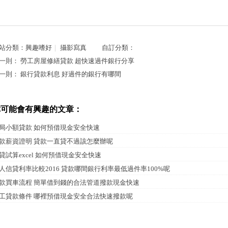
站分類：
興趣嗜好
｜
攝影寫真
自訂分類：
一則：
勞工房屋修繕貸款 超快速過件銀行分享
一則：
銀行貸款利息 好過件的銀行有哪間
你可能會有興趣的文章：
局小額貸款 如何預借現金安全快速
款薪資證明 貸款一直貸不過該怎麼辦呢
貸試算excel 如何預借現金安全快速
人信貸利率比較2016 貸款哪間銀行利率最低過件率100%呢
款買車流程 簡單借到錢的合法管道撥款現金快速
工貸款條件 哪裡預借現金安全合法快速撥款呢