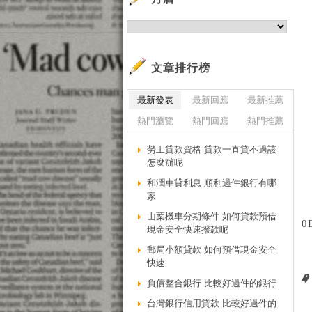
文章排行榜
最新發表
最新回應
最新推薦
熱門瀏覽
熱門回應
熱門推薦
勞工貸款資格 貸款一直貸不過該
怎麼辦呢
和潤車貸利息 順利過件銀行有哪
家
山葉機車分期條件 如何貸款預借
0
現金安全快速撥款呢
郵局小額貸款 如何預借現金安全
快速
負債整合銀行 比較好過件的銀行
台灣銀行信用貸款 比較好過件的