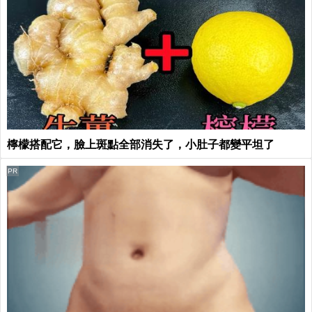
檸檬搭配它，臉上斑點全部消失了，小肚子都變平坦了
PR