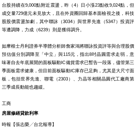
台股持續在9,000點附近震盪，昨（4）日小漲23點收9,024點，但
成交量729億元未見放大，且在外資圈回歸基本面檢視之後，科技
股股價震盪加劇，其中聯詠（3034）與世界先進（5347）投資評
等遭調降，力成（6239）則是獲得調升。
如摩根士丹利證券半導體分析師詹家鴻將聯詠投資評等與合理股價
預估值分別調降至「中立」與115元，指出8吋晶圓需求走弱，意
味著自去年底展開的面板驅動IC備貨需求已暫告一段落，儘管第三
季面板需求健康，但目前面板驅動IC庫存已足夠，尤其是大尺寸面
板，包括世界先進、聯電（2303）、力晶等相關晶圓代工廠商第
三季成長動能也趨緩。
工商
房屋修繕貸款利率
時報【張志榮╱台北報導】