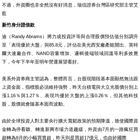
不過，外資圈也非全然沒有好消息，瑞信證券台灣區研究部主管艾
藍
新竹身分證借款
迪（Randy Abrams）將力成投資評等與合理股價預估值分別調升
至「表現優於大盤」與85.8元，評估在美光西安廠產能開出、英特
爾大連廠合作、NAND容量增加、邏輯後端領域回溫等利多效應
下，今年下半年至明年營運展望看好。
美系外資券商主管認為，整體而言，台股現階段基本面顯然無法跟
上資金面，指標股必須維持強勢，昨天台積電與大立光股價分別上
漲1.16％與1.27％、表現均優於大盤的上漲0.26％，但其他科技
股，股價就會隨基本面而波動。
由於全球投資人對主要央行擴大寬鬆政策的預期降溫，致使國際資
金轉為停看聽、轉進新興市場力道趨緩，外資由7月的一路瘋狂買
超轉為8月的小幅買賣超，昨天則是買超17億元，也由於國際