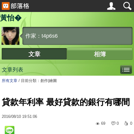
黃怡�
作家：t4p6s6
文章
相簿
文章列表
所有文章
/
目前分類：創作|繪圖
貸款年利率 最好貸款的銀行有哪間
2016
/
08
/
10
19:51:06
69
0
0