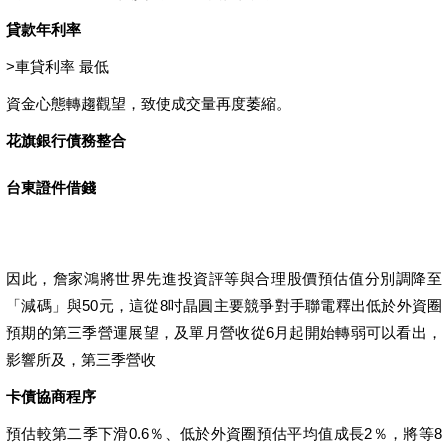
貸款年利率
>
車貸利率 最低
資金心態轉趨觀望，致使成交量再度萎縮。
花旗銀行債務整合
台東證件借錢
因此，詹家鴻將世界先進投資評等與合理股價預估值分別調降至
「減碼」與50元，這從8吋晶圓主要競爭對手聯電釋出低於外資圈
預期的第三季營運展望，及單月營收從6月起開始轉弱可以看出，
影響所及，第三季營收
卡債協商程序
預估較第二季下滑0.6％、低於外資圈預估平均值成長2％，將等8