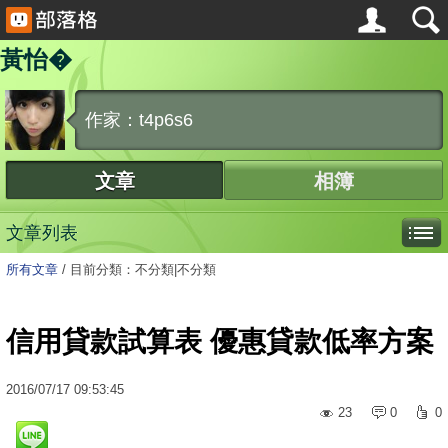
黃怡�
作家：t4p6s6
文章
相簿
文章列表
所有文章
/
目前分類：不分類|不分類
信用貸款試算表 優惠貸款低率方案
2016
/
07
/
17
09:53:45
23
0
0