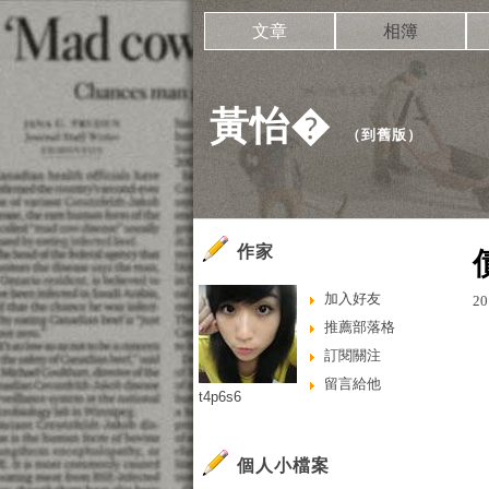
文章
相簿
黃怡�
（
到舊版
）
作家
加入好友
20
推薦部落格
訂閱關注
留言給他
t4p6s6
個人小檔案