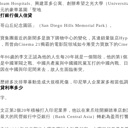
iloam Hospitals、興建眾多公寓、創辦希望之光大學（Universitas
美元的豪華墓園「聖地
渣打銀行個人信貸
哥山丘紀念園區」（San Diego Hills Memorial Park）。
寶集團最近的新聞多是旗下購物中心的變化，其連鎖量販店Hype
，而曾由Cinema 21獨霸的電影院領域如今漸受力寶旗下的Cine
年86歲的李文正認為他的人生每20年就是一個階段，他的第1個
別是中國軍閥之戰、中國共產黨與中國國民黨互打的中國內戰、
正因在中國與印尼間來去，故人生面臨衝突。
因歷經多次排華暴動造成大規模死傷，印尼華人企業家多相當低
車貸利率多少
名字。
李文正第2個20年積極打入印尼業界，他以在東爪哇開腳踏車店
最大的民營銀行中亞銀行（Bank Central Asia）轉虧為盈而