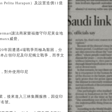
 Pelita Harapan）及設置造價11億
rmart讓法商家樂福撤守印尼黃金地
maxx威脅。
20年因遭遇4場戰爭而極為艱困，分
日本占領印尼及印尼獨立戰爭，而李文
調，對外使用印尼
創業，後來進入三林集團服務，因促印
打響名號。