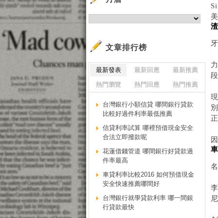
S
牙
文章排行榜
力
最新發表
最新回應
最新推薦
段
熱門瀏覽
熱門回應
熱門推薦
現
台灣銀行小額信貸 哪間銀行貸款
比較好過件利率最低推薦
信貸利率試算 哪裡預借現金安全
合法立即撥款呢
花蓮借錢管道 哪間銀行好貸款過
件率最高
車貸利率比較2016 如何預借現金
安全快速推薦哪間好
台灣銀行就學貸款利率 哪一間銀
尼
行貸款最快