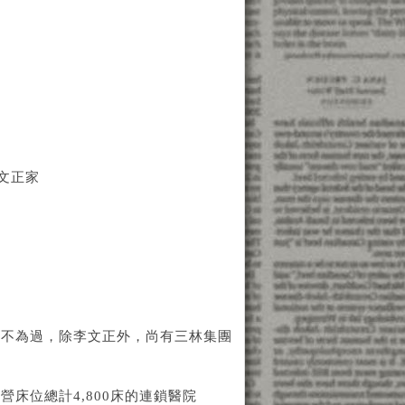
文正家
並不為過，除李文正外，尚有三林集團
床位總計4,800床的連鎖醫院