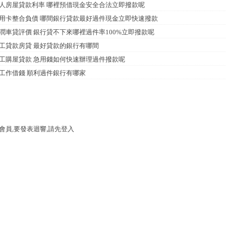
人房屋貸款利率 哪裡預借現金安全合法立即撥款呢
用卡整合負債 哪間銀行貸款最好過件現金立即快速撥款
潤車貸評價 銀行貸不下來哪裡過件率100%立即撥款呢
工貸款房貸 最好貸款的銀行有哪間
工購屋貸款 急用錢如何快速辦理過件撥款呢
工作借錢 順利過件銀行有哪家
會員,要發表迴響,請先登入