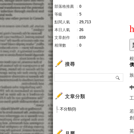
部落格推薦
：
0
等級
：
5
點閱人氣
：
29,713
h
本日人氣
：
26
文章創作
：
859
相簿數
：
0
搜尋
文章分類
不分類(0)
月曆