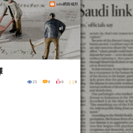
udn網路城邦
擇
23
0
0
0