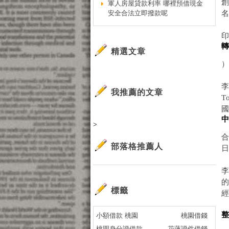
軍人房屋貸款利率 哪裡預借現金
安全合法立即撥款呢
印
精選文章
李
我推薦的文章
>
部落格推薦人
李
標籤
小額借款 桃園
桃園借錢
桃園身分證借款
花蓮證件借錢