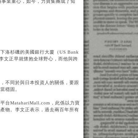
團事業重心，如今，力寶集團成了知
洛杉磯的美國銀行大廈（US Bank
出李文正早就懷抱全球野心，而他與跨
期，不同於與日本投資人的關係，要跟
相當穩固。
tahariMall.com，此係以力寶
之產物。李文正表示，過去兩百年所有