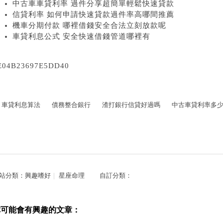
中古車車貸利率 過件分享超簡單輕鬆快速貸款
信貸利率 如何申請快速貸款過件率高哪間推薦
機車分期付款 哪裡借錢安全合法立刻放款呢
車貸利息公式 安全快速借錢管道哪裡有
E04B23697E5DD40
車貸利息算法
債務整合銀行
渣打銀行信貸好過嗎
中古車貸利率多
站分類：
興趣嗜好
｜
星座命理
自訂分類：
你可能會有興趣的文章：