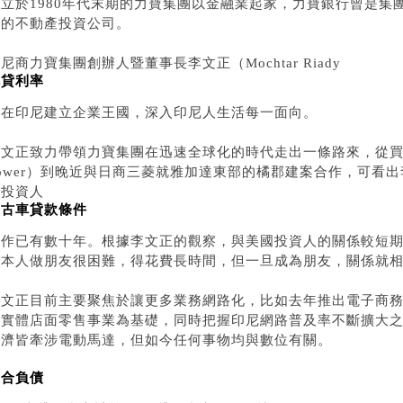
創立於1980年代末期的力寶集團以金融業起家，力寶銀行曾是集
名的不動產投資公司。
尼商力寶集團創辦人暨董事長李文正（Mochtar Riady
轉貸利率
）在印尼建立企業王國，深入印尼人生活每一面向。
文正致力帶領力寶集團在迅速全球化的時代走出一條路來，從買下
Tower）到晚近與日商三菱就雅加達東部的橘郡建案合作，可看
國投資人
中古車貸款條件
合作已有數十年。根據李文正的觀察，與美國投資人的關係較短
日本人做朋友很困難，得花費長時間，但一旦成為朋友，關係就
文正目前主要聚焦於讓更多業務網路化，比如去年推出電子商務平台Ma
的實體店面零售事業為基礎，同時把握印尼網路普及率不斷擴大
經濟皆牽涉電動馬達，但如今任何事物均與數位有關。
整合負債