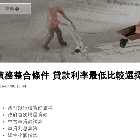
訪客�
債務整合條件 貸款利率最低比較選
16
/
04
/
06
16
:
44
渣打銀行信貸好過嗎
政府首次購屋貸款
中古車貸款試算
車貸利息算法
學生小額借款