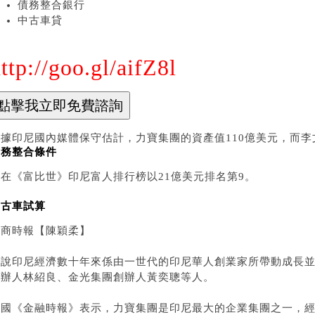
債務整合銀行
中古車貸
ttp://goo.gl/aifZ8l
根據印尼國內媒體保守估計，力寶集團的資產值110億美元，而李
債務整合條件
族在《富比世》印尼富人排行榜以21億美元排名第9。
中古車試算
工商時報【陳穎柔】
若說印尼經濟數十年來係由一世代的印尼華人創業家所帶動成長
創辦人林紹良、金光集團創辦人黃奕聰等人。
英國《金融時報》表示，力寶集團是印尼最大的企業集團之一，經營