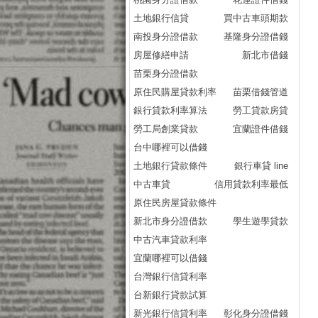
土地銀行信貸
買中古車頭期款
南投身分證借款
基隆身分證借錢
房屋修繕申請
新北市借錢
苗栗身分證借款
原住民購屋貸款利率
苗栗借錢管道
銀行貸款利率算法
勞工貸款房貸
勞工局創業貸款
宜蘭證件借錢
台中哪裡可以借錢
土地銀行貸款條件
銀行車貸 line
中古車貸
信用貸款利率最低
原住民房屋貸款條件
新北市身分證借款
學生遊學貸款
中古汽車貸款利率
宜蘭哪裡可以借錢
台灣銀行信貸利率
台新銀行貸款試算
新光銀行信貸利率
彰化身分證借錢