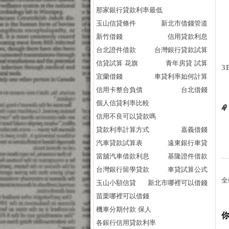
那家銀行貸款利率最低
玉山信貸條件
新北市借錢管道
新竹借錢
信用貸款利息
台北證件借款
台灣銀行貸款試算
信貸試算 花旗
青年房貸 試算
3
宜蘭借錢
車貸利率如何計算
信用卡整合負債
台北借錢
個人信貸利率比較
信用不良可以貸款嗎
貸款利率計算方式
嘉義借錢
汽車貸款試算表
遠東銀行車貸
當舖汽車借款利息
基隆證件借款
台灣銀行留學貸款
車貸試算公式
全
玉山小額信貸
新北市哪裡可以借錢
苗栗哪裡可以借錢
機車分期付款 保人
各銀行信用貸款利率