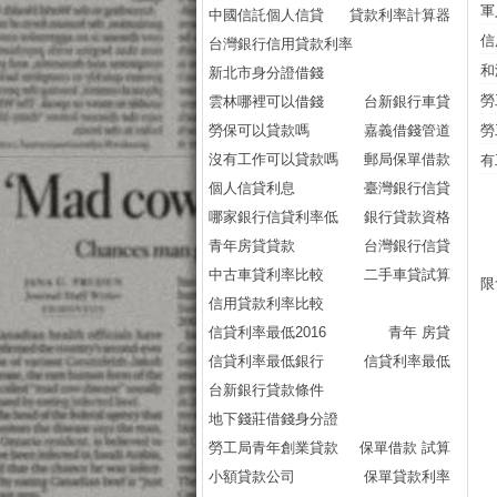
軍
中國信託個人信貸
貸款利率計算器
信
台灣銀行信用貸款利率
和
新北市身分證借錢
勞
雲林哪裡可以借錢
台新銀行車貸
勞保可以貸款嗎
嘉義借錢管道
勞
沒有工作可以貸款嗎
郵局保單借款
有
個人信貸利息
臺灣銀行信貸
哪家銀行信貸利率低
銀行貸款資格
青年房貸貸款
台灣銀行信貸
中古車貸利率比較
二手車貸試算
限
信用貸款利率比較
信貸利率最低2016
青年 房貸
信貸利率最低銀行
信貸利率最低
台新銀行貸款條件
地下錢莊借錢身分證
勞工局青年創業貸款
保單借款 試算
小額貸款公司
保單貸款利率