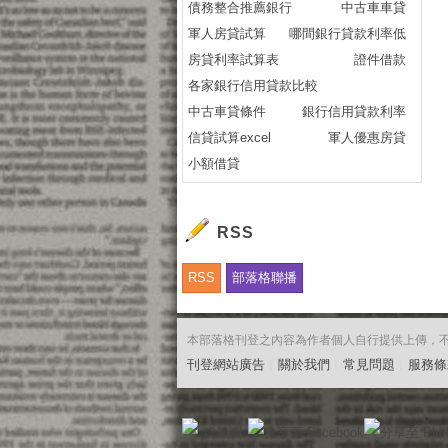
債務整合推薦銀行
中古車車貸
軍人房貸試算
哪間銀行貸款利率低
房貸利率試算表
證件借款
各家銀行信用貸款比較
中古車貸條件
銀行信用貸款利率
信貸試算excel
軍人優惠房貸
小額借貸
RSS
RSS
部落格聯播
本部落格刊登之內容為作者個人自行提供上傳，不代表
刊登網站廣告
︱
關於我們
︱
常見問題
︱
服務條
粉絲團