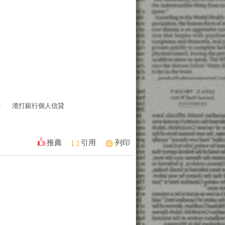
少
渣打銀行個人信貸
推薦
引用
列印