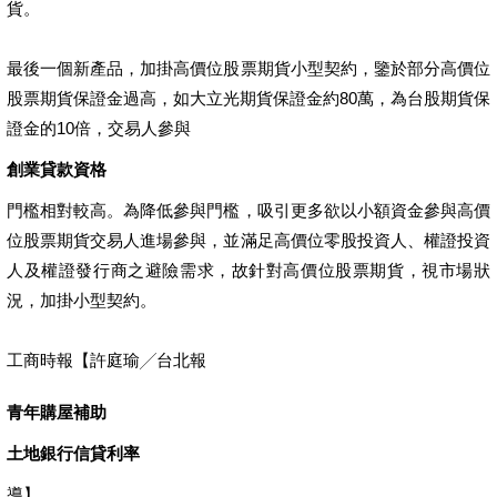
貨。
最後一個新產品，加掛高價位股票期貨小型契約，鑒於部分高價位
股票期貨保證金過高，如大立光期貨保證金約80萬，為台股期貨保
證金的10倍，交易人參與
創業貸款資格
門檻相對較高。為降低參與門檻，吸引更多欲以小額資金參與高價
位股票期貨交易人進場參與，並滿足高價位零股投資人、權證投資
人及權證發行商之避險需求，故針對高價位股票期貨，視市場狀
況，加掛小型契約。
工商時報【許庭瑜╱台北報
青年購屋補助
土地銀行信貸利率
導】