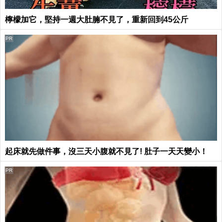
檸檬加它，堅持一週大肚腩不見了，重新回到45公斤
PR
起床就先做件事，沒三天小腹就不見了! 肚子一天天變小！
PR