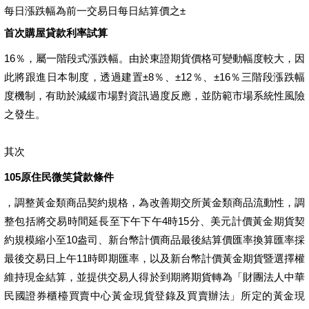
每日漲跌幅為前一交易日每日結算價之±
首次購屋貸款利率試算
16％，屬一階段式漲跌幅。由於東證期貨價格可變動幅度較大，因
此將跟進日本制度，透過建置±8％、±12％、±16％三階段漲跌幅
度機制，有助於減緩市場對資訊過度反應，並防範市場系統性風險
之發生。
其次
105原住民微笑貸款條件
，調整黃金類商品契約規格，為改善期交所黃金類商品流動性，調
整包括將交易時間延長至下午下午4時15分、美元計價黃金期貨契
約規模縮小至10盎司、新台幣計價商品最後結算價匯率換算匯率採
最後交易日上午11時即期匯率，以及新台幣計價黃金期貨暨選擇權
維持現金結算，並提供交易人得於到期將期貨轉為「財團法人中華
民國證券櫃檯買賣中心黃金現貨登錄及買賣辦法」所定的黃金現