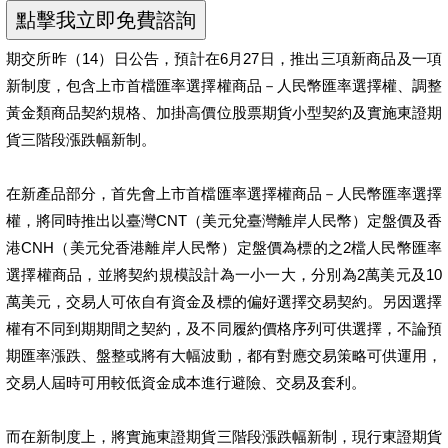
期交所昨（14）日公告，預計在6月27日，推出三項新商品及一項
新制度，包含上市首檔匯率選擇權商品－人民幣匯率選擇權、調整
黃金類商品契約規格、加掛高價位股票期貨小型契約及實施東證期
貨三階段漲跌幅新制。
在新產品部分，首先會上市首檔匯率選擇權商品－人民幣匯率選擇
權，將同時推出以臺灣CNT（美元兌臺灣離岸人民幣）定盤價及香
港CNH（美元兌香港離岸人民幣）定盤價為標的之2檔人民幣匯率
選擇權商品，並將契約規模設計為一小一大，分別為2萬美元及10
萬美元，交易人可依自有資金及標的偏好選擇交易契約。另因選擇
權有不同到期期間之契約，及不同履約價格序列可供選擇，不論預
期匯率漲跌、盤整或將有大幅波動，都有對應交易策略可供運用，
交易人屆時可用較低資金成本進行避險、交易及套利。
而在新制度上，將實施東證期貨三階段漲跌幅新制，現行東證期貨