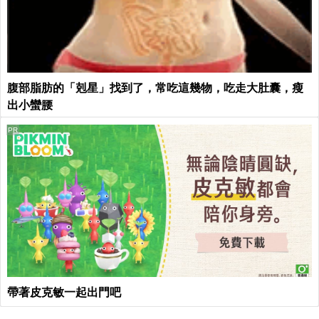
腹部脂肪的「剋星」找到了，常吃這幾物，吃走大肚囊，瘦
出小蠻腰
PR
帶著皮克敏一起出門吧