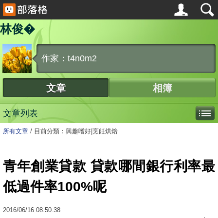
林俊�
作家：t4n0m2
文章
相簿
文章列表
所有文章
/
目前分類：興趣嗜好|烹飪烘焙
青年創業貸款 貸款哪間銀行利率最
低過件率100%呢
2016
/
06
/
16
08:50:38