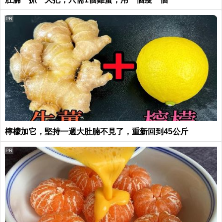
PR
檸檬加它，堅持一週大肚腩不見了，重新回到45公斤
PR