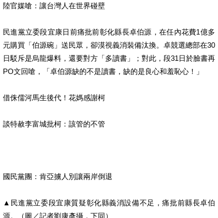
陸官媒嗆：讓台灣人在世界碰壁
民進黨立委段宜康日前痛批前彰化縣長卓伯源，在任內花費1億多
元購買「伯源碗」送民眾，卻漠視義消裝備汰換。卓競選總部在30
日駁斥是烏龍爆料，還要對方「多讀書」；對此，段31日於臉書再
PO文回嗆，「卓伯源缺的不是讀書，缺的是良心和羞恥心！」
借侏儒河馬生後代！花媽感謝柯
談特赦李富城批柯：該管的不管
國民黨團：肯亞擄人別讓兩岸倒退
▲民進黨立委段宜康質疑彰化縣義消設備不足，痛批前縣長卓伯
源。（圖／記者劉康彥攝，下同）