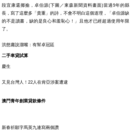
段宜康還揶揄，卓伯源(下圖／東森新聞資料畫面)當過9年的縣
長，寫了這麼多「貴重」的詩，不會不明白這個道理，「卓伯源缺
的不是讀書，缺的是良心和羞恥心！」且他才已經超過使用年限
了。
洪慈庸說溜嘴：有幫卓冠廷
二手車貸試算
慶生
又見台灣人！22人在肯亞涉案遭逮
澳門青年創業貸款條件
新春祈願字馬英九連寫兩個讚