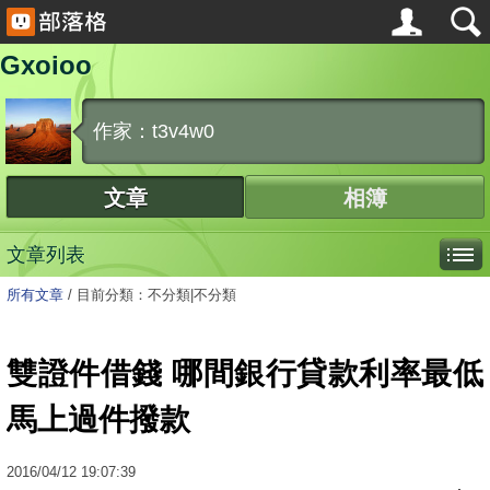
Gxoioo
作家：t3v4w0
文章
相簿
文章列表
所有文章
/
目前分類：不分類|不分類
雙證件借錢 哪間銀行貸款利率最低
馬上過件撥款
2016
/
04
/
12
19:07:39