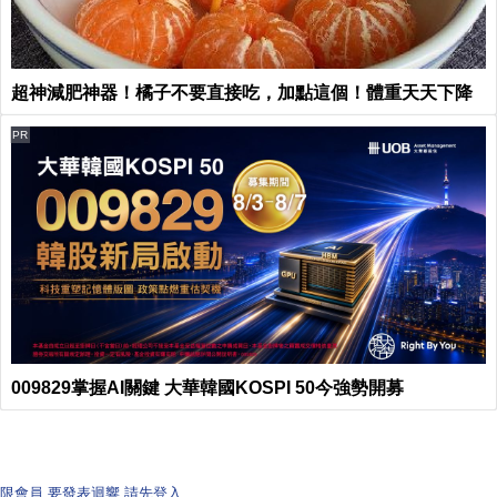
超神減肥神器！橘子不要直接吃，加點這個！體重天天下降
PR
009829掌握AI關鍵 大華韓國KOSPI 50今強勢開募
限會員,要發表迴響,請先登入