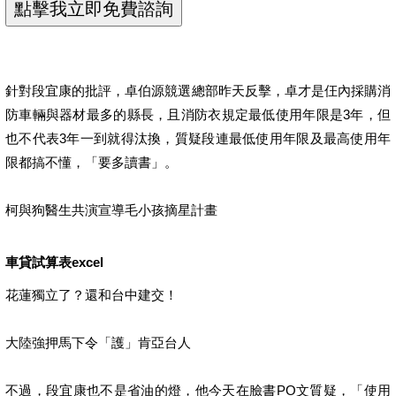
針對段宜康的批評，卓伯源競選總部昨天反擊，卓才是仼內採購消
防車輛與器材最多的縣長，且消防衣規定最低使用年限是3年，但
也不代表3年一到就得汰換，質疑段連最低使用年限及最高使用年
限都搞不懂，「要多讀書」。
柯與狗醫生共演宣導毛小孩摘星計畫
車貸試算表excel
花蓮獨立了？還和台中建交！
大陸強押馬下令「護」肯亞台人
不過，段宜康也不是省油的燈，他今天在臉書PO文質疑，「使用