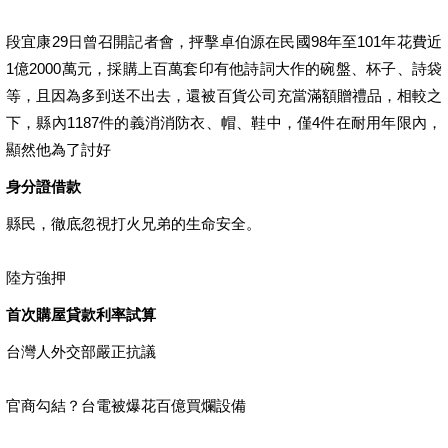
段宜康29日曾召開記者會，抨擊卓伯源在民國98年至101年花費近
1億2000萬元，採購上百萬套印有他詩詞大作的碗盤、杯子、詩袋
等，且因為多到送不出去，還被百貨公司充當滿額贈禮品，相較之
下，縣內1187件的義消消防衣、帽、鞋中，僅4件在耐用年限內，
顯然他為了討好
身分證借款
縣民，徹底忽視打火兄弟的生命安全。
陸方強押
首次購屋貸款利率試算
台灣人外交部嚴正抗議
官商勾結？台電被爆花百億買爛設備