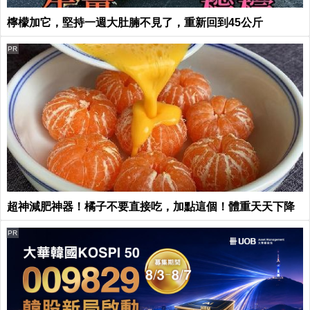
檸檬加它，堅持一週大肚腩不見了，重新回到45公斤
PR
超神減肥神器！橘子不要直接吃，加點這個！體重天天下降
PR