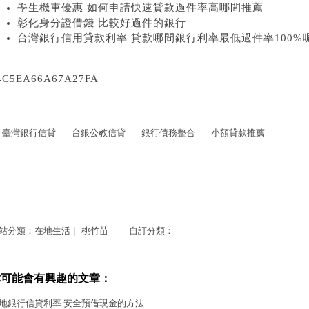
學生機車優惠 如何申請快速貸款過件率高哪間推薦
彰化身分證借錢 比較好過件的銀行
台灣銀行信用貸款利率 貸款哪間銀行利率最低過件率100%
4C5EA66A67A27FA
臺灣銀行信貸
台銀公教信貸
銀行債務整合
小額貸款推薦
站分類：
在地生活
｜
桃竹苗
自訂分類：
你可能會有興趣的文章：
地銀行信貸利率 安全預借現金的方法