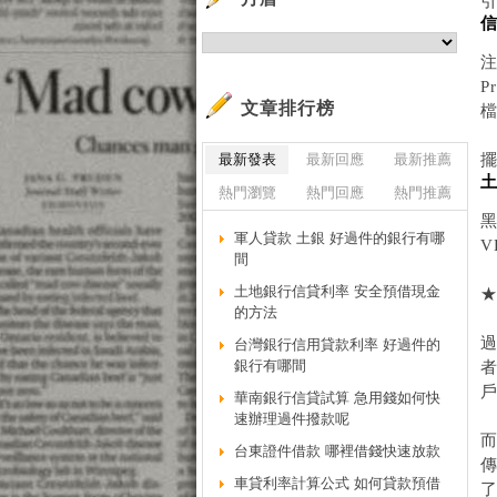
信
注
P
文章排行榜
檔
最新發表
最新回應
最新推薦
擺
土
熱門瀏覽
熱門回應
熱門推薦
黑
軍人貸款 土銀 好過件的銀行有哪
V
間
土地銀行信貸利率 安全預借現金
的方法
台灣銀行信用貸款利率 好過件的
銀行有哪間
者
戶
華南銀行信貸試算 急用錢如何快
速辦理過件撥款呢
台東證件借款 哪裡借錢快速放款
車貸利率計算公式 如何貸款預借
了