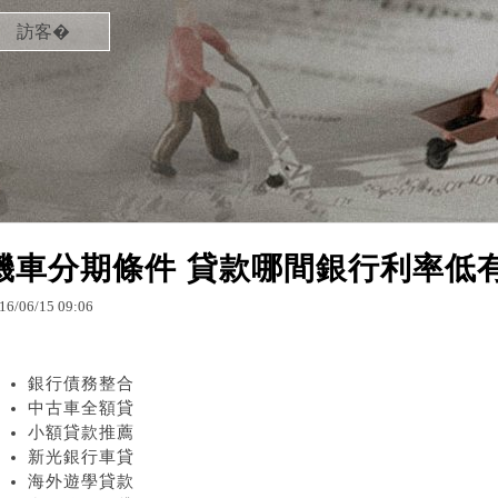
訪客�
機車分期條件 貸款哪間銀行利率低
16
/
06
/
15
09
:
06
銀行債務整合
中古車全額貸
小額貸款推薦
新光銀行車貸
海外遊學貸款