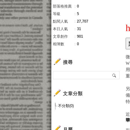
部落格推薦
：
0
等級
：
5
點閱人氣
：
27,707
h
本日人氣
：
31
文章創作
：
901
相簿數
：
0
微
搜尋
文章分類
不分類(0)
月曆