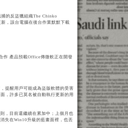
反盜獵組織The Chinko
自動更新，該台電腦在後台作業默默下載
合作 產品預載Office傳微軟正在開發
視窗，提醒用戶可能成為盜版軟體的受害
的畫面，許多已莫名被自動執行更新的用
萬則，目前還繼續在累加中；上個月也
失在Win10升級的藍畫面裡，也丟