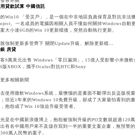
引發各界關
用貸款試算 中國信託
的Win10 「受災戶」，是一個在中非地區負責保育及對抗非法獵捕的
roject。一名成員的電腦因相關人員不懂如何關掉Windows
案大小達6GB的Win 10更新檔後，突然自動執行更新。
脫強制更新多管齊下 關閉Update升級、解除更新檔…
銀 房貸
客9萬美元出售 Windows「零日漏洞」, 15億人受影響小米微軟
R版XBOX，攜手Oculus對抗HTC和Sony
★更多相關新聞
過去使用微軟Windows系統，最懊惱的是畫面不斷彈出反盜版
；但近1年來的Windows 10免費升級，卻成了大家最怕看到
，抱怨成了Win 10強迫升級受害者。
而光是在中國新浪微博上，抱怨被強制升級的PO文數就超過120
傳出有名中國用戶來不及儲存寫到一半的重要文案企畫，無預警的消
300萬人民幣的案子。