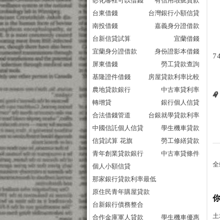
彰化哪裡可以借錢
有信用瑕疵貸款
台東借錢
台灣銀行小額信貸
南投借錢
嘉義身分證借款
台新信貸試算
宜蘭借錢
宜蘭身分證借款
身份證影本借錢
7
屏東借錢
勞工貸款查詢
基隆證件借錢
房屋貸款利率比較
農地貸款銀行
中古車貸利率
轉增貸
銀行個人信貸
合法借錢管道
台銀就學貸款利率
中國信託個人信貸
學生機車貸款
信貸試算 花旗
勞工修繕貸款
青年創業貸款銀行
中古車貸條件
全
個人小額信貸
那家銀行貸款利率最低
原住民青年購屋貸款
台新銀行債務整合
土
合作金庫軍人貸款
學生機車優惠