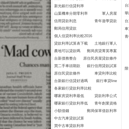
台
新光銀行信貸利率
華
山葉機車分期零利率
軍人房屋
信用貸款利息
青年遊學貸款
台
郵局信用貸款
車
個人信貸利率比較2016
青
貸款利率試算表下載
土地銀行軍人
農地可以貸款嗎
郵局房貸菁英專案
台新債務整合
原住民房屋貸款條件
買二手車頭期款
銀行信用貸款試算
限
原住民貸款條件
車貸利率比較
台新銀行信貸好過嗎
銀行車貸line
各家銀行貸款利率比較
哪家房貸利率最低
貸款利率公式
哪家銀行貸款利率低
青年創業資格
小額借錢
郵局保單借款利率
中古汽車貸款試算
買中古車貸款利率