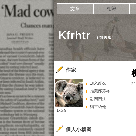
文章
相簿
Kfrhtr
（
到舊版
）
作家
加入好友
20
推薦部落格
訂閱關注
留言給他
t1k6r9
個人小檔案