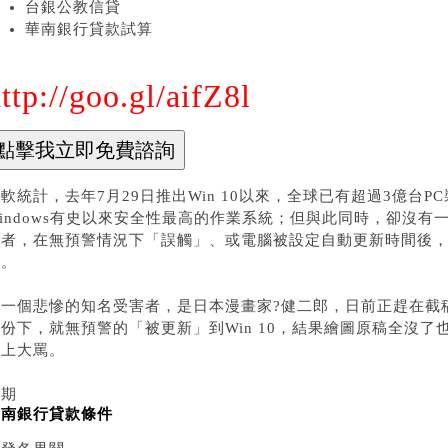
台銀公教信貸
華南銀行貸款試算
ttp://goo.gl/aifZ8l
軟統計，去年7月29日推出Win 10以來，全球已有超過3億台
Windows有史以來安全性最高的作業系統；但與此同時，卻沒
用者，在無預警情況下「誤觸」、或電腦被設定自動更新時間後
重。
另一個悲慘的知名受害者，是日本漫畫家?健二郎，日前正趕在截
備份下，就無預警的「被更新」到Win 10，結果繪圖原稿全沒
特上大罵。
近期
華南銀行貸款條件