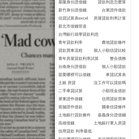
基隆身分證借錢
貸款利息怎麼算
新竹身分證借錢
台東證件借款
信貸試算表excel
房屋貸款利率計算
新北市借錢管道
台灣銀行就學貸款利息
青年貸款利率
農地貸款條件
貸款買車流程
個人小額信貸比較
青年房屋貸款利率試算
整合債務
台南身分證借款
個人小額貸款
苗栗哪裡可以借錢
車貸試算表
土銀 房貸
沒工作可以貸款嗎
二手車貸試算
小額現金借款
屏東證件借錢
信用貸款買車
當舖證件借款
國泰信貸條件
土地銀行貸款條件
嘉義身分證借錢
高雄借錢
土地銀行軍人房貸
信用貸款 利率最低