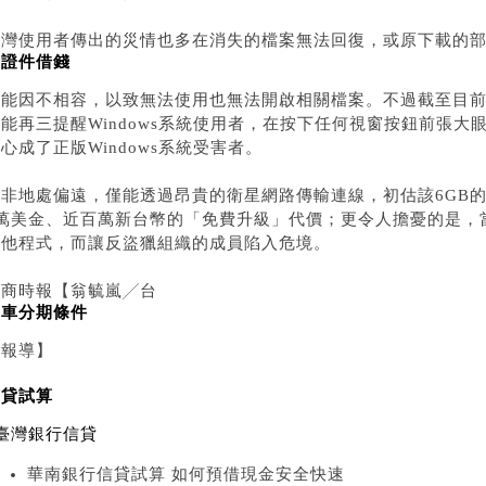
台灣使用者傳出的災情也多在消失的檔案無法回復，或原下載的
雙證件借錢
可能因不相容，以致無法使用也無法開啟相關檔案。不過截至目
只能再三提醒Windows系統使用者，在按下任何視窗按鈕前張
心成了正版Windows系統受害者。
中非地處偏遠，僅能透過昂貴的衛星網路傳輸連線，初估該6GB
3萬美金、近百萬新台幣的「免費升級」代價；更令人擔憂的是，
其他程式，而讓反盜獵組織的成員陷入危境。
工商時報【翁毓嵐╱台
機車分期條件
北報導】
房貸試算
臺灣銀行信貸
華南銀行信貸試算 如何預借現金安全快速