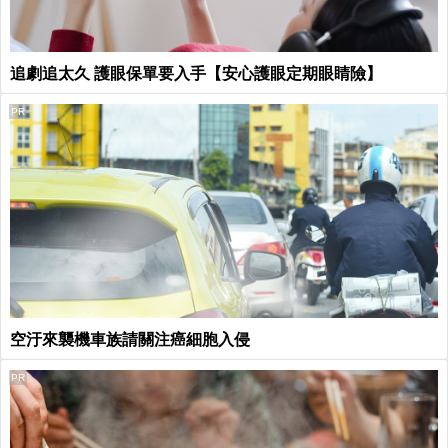
追劇追太久 護眼保單要入手【安心護眼定期眼睛險】
PR
空汙來襲機車族請關注癌細胞入侵
PR