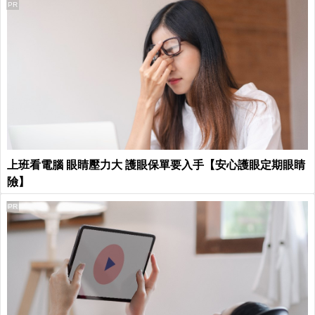
PR
上班看電腦 眼睛壓力大 護眼保單要入手【安心護眼定期眼睛
險】
PR