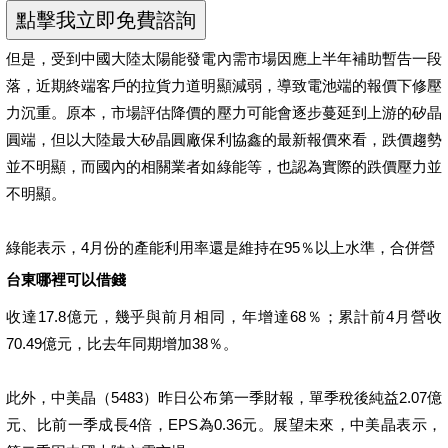
但是，受到中國大陸太陽能發電內需市場因應上半年補助暫告一段
落，近期終端客戶的拉貨力道明顯減弱，導致電池端的報價下修壓
力沉重。原本，市場評估降價的壓力可能會逐步蔓延到上游的矽晶
圓端，但以大陸最大矽晶圓廠保利協鑫的最新報價來看，跌價趨勢
並不明顯，而國內的相關業者如綠能等，也認為實際的跌價壓力並
不明顯。
綠能表示，4月份的產能利用率還是維持在95％以上水準，合併營
台東哪裡可以借錢
收達17.8億元，幾乎與前月相同，年增達68％；累計前4月營收
70.49億元，比去年同期增加38％。
此外，中美晶（5483）昨日公布第一季財報，單季稅後純益2.07億
元、比前一季成長4倍，EPS為0.36元。展望未來，中美晶表示，