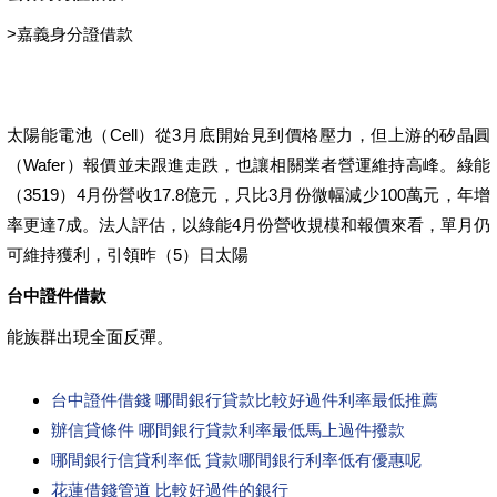
>
嘉義身分證借款
太陽能電池（Cell）從3月底開始見到價格壓力，但上游的矽晶圓
（Wafer）報價並未跟進走跌，也讓相關業者營運維持高峰。綠能
（3519）4月份營收17.8億元，只比3月份微幅減少100萬元，年增
率更達7成。法人評估，以綠能4月份營收規模和報價來看，單月仍
可維持獲利，引領昨（5）日太陽
台中證件借款
能族群出現全面反彈。
台中證件借錢 哪間銀行貸款比較好過件利率最低推薦
辦信貸條件 哪間銀行貸款利率最低馬上過件撥款
哪間銀行信貸利率低 貸款哪間銀行利率低有優惠呢
花蓮借錢管道 比較好過件的銀行