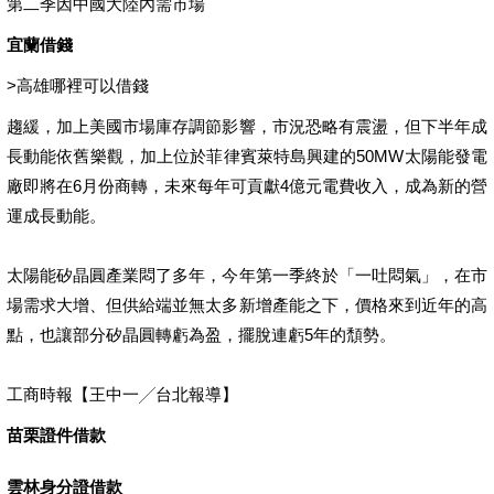
第二季因中國大陸內需市場
宜蘭借錢
>
高雄哪裡可以借錢
趨緩，加上美國市場庫存調節影響，市況恐略有震盪，但下半年成
長動能依舊樂觀，加上位於菲律賓萊特島興建的50MW太陽能發電
廠即將在6月份商轉，未來每年可貢獻4億元電費收入，成為新的營
運成長動能。
太陽能矽晶圓產業悶了多年，今年第一季終於「一吐悶氣」，在市
場需求大增、但供給端並無太多新增產能之下，價格來到近年的高
點，也讓部分矽晶圓轉虧為盈，擺脫連虧5年的頹勢。
工商時報【王中一╱台北報導】
苗栗證件借款
雲林身分證借款