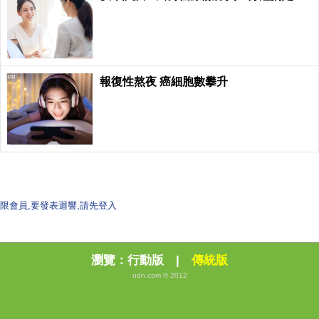
PR
報復性熬夜 癌細胞數攀升
限會員,要發表迴響,請先登入
瀏覽：
行動版
|
傳統版
udn.com © 2012