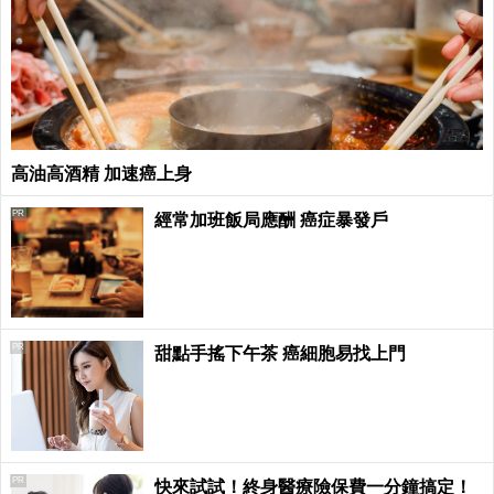
高油高酒精 加速癌上身
PR
經常加班飯局應酬 癌症暴發戶
PR
甜點手搖下午茶 癌細胞易找上門
PR
快來試試！終身醫療險保費一分鐘搞定！