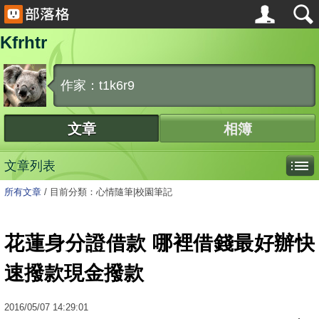
Kfrhtr
作家：t1k6r9
文章
相簿
文章列表
所有文章
/
目前分類：心情隨筆|校園筆記
花蓮身分證借款 哪裡借錢最好辦快
速撥款現金撥款
2016
/
05
/
07
14:29:01