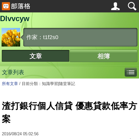
Dlvvcyw
作家：t1f2s0
文章
相簿
文章列表
所有文章
/
目前分類：知識學習|隨堂筆記
渣打銀行個人信貸 優惠貸款低率方
案
2016
/
08
/
24
05:02:56