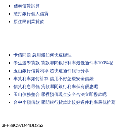
國泰信貸試算
渣打銀行個人信貸
原住民創業貸款
卡債問題 急用錢如何快速辦理
學生遊學貸款 貸款哪間銀行利率最低過件率100%呢
玉山銀行信貸利率 超快速過件銀行分享
車貸利率如何計算 信用不好怎麼安全借錢
信貸利息最低 貸款哪間銀行利率低有優惠呢
玉山債務整合 哪裡預借現金安全合法立即撥款呢
台中小額借款 哪間銀行貸款比較好過件利率最低推薦
3FF88C97D44DD253