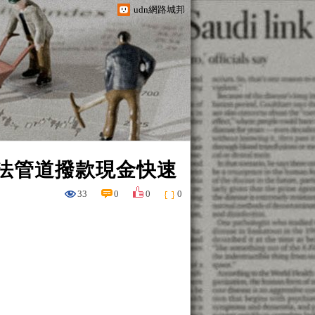
udn網路城邦
合法管道撥款現金快速
33
0
0
0