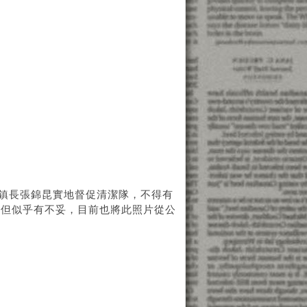
年鎮長張錦昆實地督促清潔隊，不得有
，但似乎有不妥，目前也將此照片從公