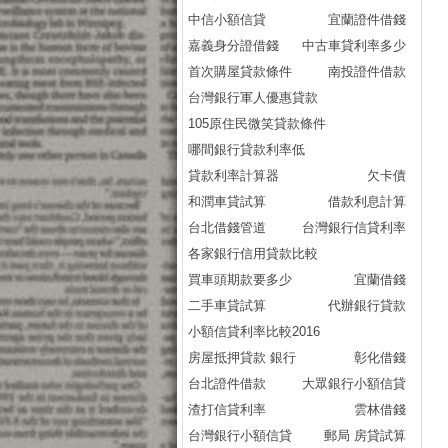
中信小額信貸
宜蘭證件借錢
嘉義身分證借錢
中古車貸利率多少
首次購屋貸款條件
南投證件借款
台灣銀行軍人優惠貸款
105原住民微笑貸款條件
哪間銀行貸款利率低
貸款利率計算器
欠卡債
和潤車貸試算
借款利息計算
台北借錢管道
台灣銀行信貸利率
各家銀行信用貸款比較
買車頭期款要多少
宜蘭借錢
二手車貸試算
代辦銀行貸款
小額信貸利率比較2016
房屋抵押貸款 銀行
彰化借錢
台北證件借款
大眾銀行小額信貸
渣打信貸利率
雲林借錢
台灣銀行小額信貸
郵局 房貸試算