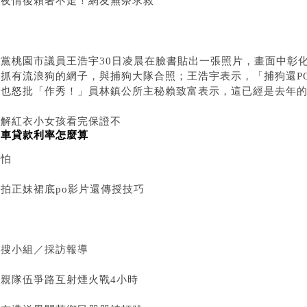
一夜情後賴著不走！網友無奈求救
綠黨桃園市議員王浩宇30日凌晨在臉書貼出一張照片，畫面中彰
著抓有流浪狗的網子，與捕狗大隊合照；王浩宇表示，「捕狗還P
友也怒批「作秀！」員林鎮公所主秘賴致富表示，這已經是去年
破解紅衣小女孩看完保證不
汽車貸款利率怎麼算
再怕
偷拍正妹裙底po影片還傳授技巧
網搜小組／採訪報導
迎親隊伍爭路互射煙火戰4小時