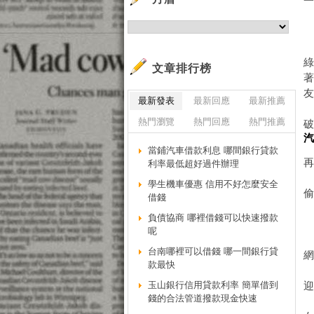
文章排行榜
最新發表
最新回應
最新推薦
熱門瀏覽
熱門回應
熱門推薦
當鋪汽車借款利息 哪間銀行貸款
利率最低超好過件辦理
學生機車優惠 信用不好怎麼安全
借錢
負債協商 哪裡借錢可以快速撥款
呢
台南哪裡可以借錢 哪一間銀行貸
款最快
玉山銀行信用貸款利率 簡單借到
錢的合法管道撥款現金快速