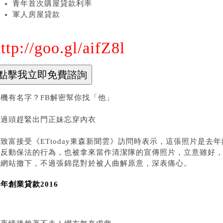
青年首次購屋貸款利率
軍人房屋貸款
ttp://goo.gl/aifZ8l
手機有名字？FB解密幫你找「他」
睡過頭趕緊出門正妹忘穿內衣
致富接受《ETtoday東森新聞雲》訪問時表示，這張照片是去
違反動保法的行為，也被拿來當作清潔隊的宣傳照片，立意雖好
所網站撤下，不過張錦昆對於被人曲解原意，深表痛心。
年創業貸款2016