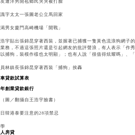
女友遭洋男開苞鄉民哭哭被打臉
不識字太太一張圖老公立馬回家
飢渴男女廈門高崎機場「開戰」
王浩宇貼出張錦昆穿著西裝，並握著已捕獲一隻黃色流浪狗網子
隊業務，不過這張照片還是引起網友的批評聲浪，有人表示「作
可以捕狗，裝模作樣也太明顯」；也有人說「很值得炫耀嗎」、
▲員林鎮長張錦昆穿著西裝「捕狗」挨轟
汽車貸款試算表
青年創業貸款銀行
。（圖／翻攝自王浩宇臉書）
日韓港泰要注意的28項禁忌
大學
軍人房貸