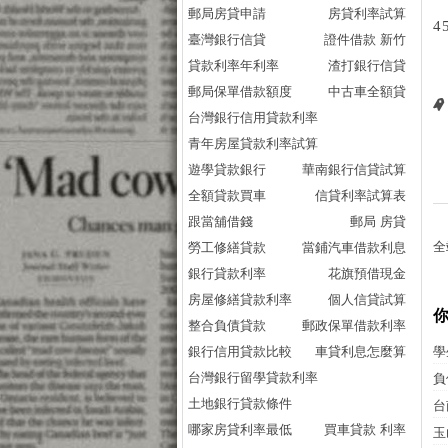
郵局房貸申請
房貸利率試算
4
臺灣銀行信貸
證件借款 新竹
貸款利率年利率
渣打銀行信貸
郵局保單借款額度
中古車全額貸
台灣銀行信用貸款利率
青年房屋貸款利率試算
遊學貸款銀行
華南銀行信貸試算
全額貸款買車
信貸利率試算表
跟當舖借錢
郵局 房貸
全
勞工修繕貸款
當鋪汽車借款利息
銀行貸款利率
花旗預借現金
房屋修繕貸款利率
個人信貸試算
整合負債貸款
郵政保單借款利率
銀行信用貸款比較
車貸利息怎麼算
學
台灣銀行留學貸款利率
負
土地銀行貸款條件
台
哪家房貸利率最低
買車貸款 利率
玉