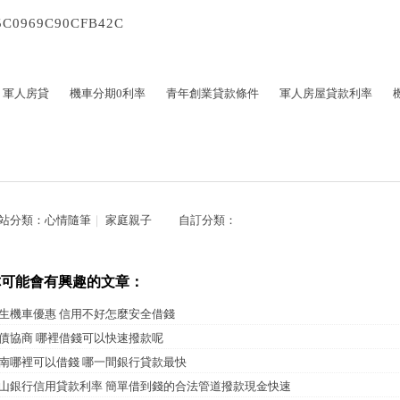
5C0969C90CFB42C
軍人房貸
機車分期0利率
青年創業貸款條件
軍人房屋貸款利率
站分類：
心情隨筆
｜
家庭親子
自訂分類：
你可能會有興趣的文章：
生機車優惠 信用不好怎麼安全借錢
債協商 哪裡借錢可以快速撥款呢
南哪裡可以借錢 哪一間銀行貸款最快
山銀行信用貸款利率 簡單借到錢的合法管道撥款現金快速