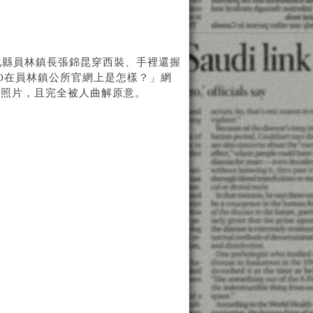
化縣員林鎮長張錦昆穿西裝、手裡還握
O在員林鎮公所官網上是怎樣？」網
的照片，且完全被人曲解原意。