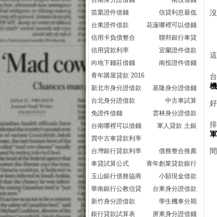
苗栗證件借錢
信貸利息最低
沒
台東證件借款
花蓮哪裡可以借錢
信用卡負債整合
聯邦銀行車貸
信用貸款利率
宜蘭證件借款
這
向地下錢莊借錢
南投證件借錢
青年購屋貸款 2016
新北市身分證借款
基隆身分證借錢
台北身分證借款
中古車試算
免證件借錢
雲林身分證借款
台南哪裡可以借錢
軍人貸款 土銀
買中古車貸款利率
台灣銀行貸款利率
債務整合推薦
車貸試算公式
青年創業貸款銀行
玉山銀行債務協商
小額現金借款
華南銀行公教信貸
台東身分證借款
新竹身分證借款
學生機車分期
銀行貸款試算表
屏東身分證借錢