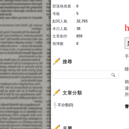
部落格推薦
：
0
等級
：
5
點閱人氣
：
32,765
h
本日人氣
：
38
文章創作
：
859
相簿數
：
0
搜尋
賴
文章分類
不分類(0)
青
月曆