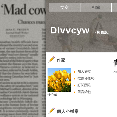
文章
相簿
Dlvvcyw
（
到舊版
）
作家
加入好友
20
推薦部落格
訂閱關注
留言給他
t1f2s0
個人小檔案