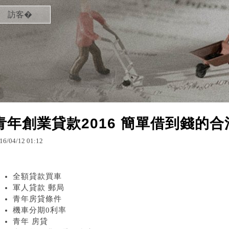
訪客�
青年創業貸款2016 簡單借到錢的
16
/
04
/
12
01
:
12
全額貸款買車
軍人貸款 郵局
青年房貸條件
機車分期0利率
青年 房貸