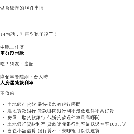
做會後悔的10件事情
14句話，別再對孩子說了！
台中晚上什麼
機車分期付款
好吃？網友：慶記
排隊領早餐陸網：台人時
軍人房屋貸款利率
間不值錢
土地銀行貸款 最快撥款的銀行哪間
農地貸款銀行 貸款哪間銀行利率最低過件率高好貸
房屋二胎貸款銀行 代辦貸款過件率最高哪間
土地銀行貸款利率 貸款哪間銀行利率最低過件率100%呢
嘉義小額借貸 銀行貸不下來哪裡可以快速貸