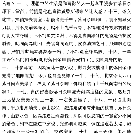
哈哈？ 十二、理想中的生活是和喜歡的人一起牽手漫步在落日余
暉下，當然，前提是他也喜歡黃昏所帶來的迷人感？ 十三、落入
此世，揮袖撣去前塵，朝霞出走千里，落日余暉歸山，前不知獄火
刀戟，后不見荊棘碎牙。爬不上九重云霄，不得知滿身寒露的神佛
可明人世冷暖；下不到萬丈深淵，不得見青面獠牙的鬼怪是否扒皮
嚼骨。此間尚為此間，光陰窗間過馬，皮囊潰爛之日，風煙飄逝也
罷，只怕后世無孟婆熬湯一碗，了不卻這塵緣萬般。 十四、一早
穿著它出門回來時剛好落日余暉借著光拍了定妝照周身的暖……
十五、十多年前，因為沉迷一部小說，對西安城樓邊上的落日余暉
充滿了無限遐想，今天也算是見識了一半。 十六、北京今天西山
落日簡直美爆了，看見了落日余暉下佛塔和幾百上千只向南飛的烏
鴉？。 十七、真的好喜歡落日余暉波光粼粼這樣的景象，然后穿
上比基尼美美的拍上一張，一定美麗極了。 十八、一路從北向
南，平原漸漸消失，群山起伏，鐵路邊偶爾有未融的積雪，落日余
暉，山影水色，因為路途足夠漫長，所以可以悠閑的一覽窗外不同
的景色，列車在隧道中穿梭，光影明明滅滅，像在追逐著太陽，游
子歸家那一分惶亂的心，突然安定。 十九、落日余暉，美不勝