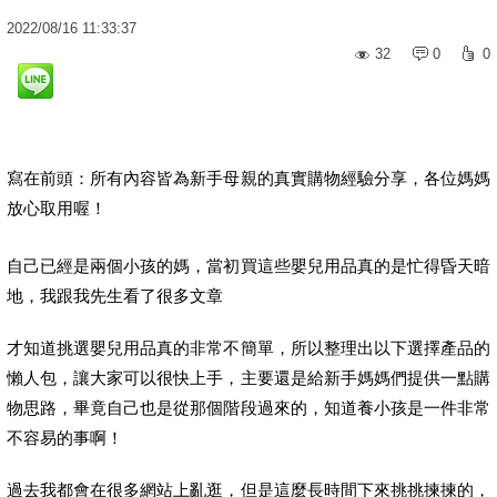
2022
/
08
/
16
11:33:37
32
0
0
寫在前頭：所有內容皆為新手母親的真實購物經驗分享，各位媽媽
放心取用喔！
自己已經是兩個小孩的媽，當初買這些嬰兒用品真的是忙得昏天暗
地，我跟我先生看了很多文章
才知道挑選嬰兒用品真的非常不簡單，所以整理出以下選擇產品的
懶人包，讓大家可以很快上手，主要還是給新手媽媽們提供一點購
物思路，畢竟自己也是從那個階段過來的，知道養小孩是一件非常
不容易的事啊！
過去我都會在很多網站上亂逛，但是這麼長時間下來挑挑揀揀的，