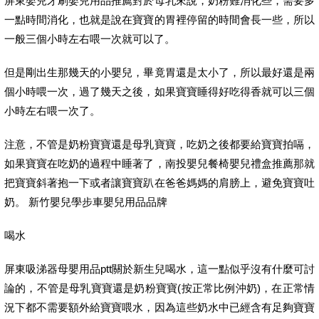
屏東嬰兒牙刷嬰兒用品推薦對於母乳來說，奶粉難消化些，需要多
一點時間消化，也就是說在寶寶的胃裡停留的時間會長一些，所以
一般三個小時左右喂一次就可以了。
但是剛出生那幾天的小嬰兒，畢竟胃還是太小了，所以最好還是兩
個小時喂一次，過了幾天之後，如果寶寶睡得好吃得香就可以三個
小時左右喂一次了。
注意，不管是奶粉寶寶還是母乳寶寶，吃奶之後都要給寶寶拍嗝，
如果寶寶在吃奶的過程中睡著了，南投嬰兒餐椅嬰兒禮盒推薦那就
把寶寶斜著抱一下或者讓寶寶趴在爸爸媽媽的肩膀上，避免寶寶吐
奶。 新竹嬰兒學步車嬰兒用品品牌
喝水
屏東吸涕器母嬰用品ptt關於新生兒喝水，這一點似乎沒有什麼可討
論的，不管是母乳寶寶還是奶粉寶寶(按正常比例沖奶)，在正常情
況下都不需要額外給寶寶喂水，因為這些奶水中已經含有足夠寶寶