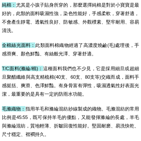
純棉：
尤其是小孩子貼身所穿的，那麼選擇純棉是對於小寶寶是最
好的，此類的面料吸濕性強，染色性能好，手感柔軟，穿著舒適，
不會產生靜電、透氣性良好、防敏感、外觀樸素、堅牢耐用、容易
清洗。
全棉絲光面料：
此類面料棉織物經過了高濃度燒鹼(毛)處理後，手
感滑爽、顏色鮮豔、有絲般光澤、穿著舒適。
T/C面料(滌綸/棉)：
這種面料我們也不少見，它是採用細旦或超細
旦聚醋纖維與高支精梳棉(40支、60支、80支等)交織而成，面料手
感挺括、爽滑、色澤鮮豔。有身骨富有彈性，吸濕透氣性好表面光
潔，最重要的是具有一定的防雨水功能。
毛滌織物：
指用羊毛和滌綸混紡紗線製成的織物。毛滌混紡的常用
比例是45:55，既可保持羊毛的優點，又能發揮滌綸的長處，羊毛
與滌綸混紡，質地輕薄、折皺回復性能好。堅固耐磨、易洗快乾、
尺寸穩定、褶襇持久。