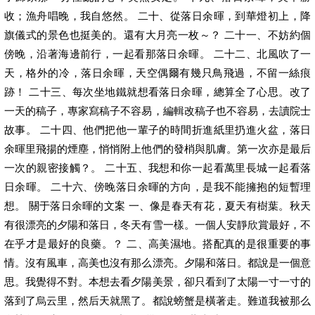
收；漁舟唱晚，我自悠然。 二十、從落日余暉，到華燈初上，降
旗儀式的景色也挺美的。還有大月亮一枚～？ 二十一、不妨約個
傍晚，沿著海邊前行，一起看那落日余暉。 二十二、北風吹了一
天，格外的冷，落日余暉，天空偶爾有幾只鳥飛過，不留一絲痕
跡！ 二十三、每次坐地鐵就想看落日余暉，總算全了心思。改了
一天的稿子，專家寫稿子不容易，編輯改稿子也不容易，去讀院士
故事。 二十四、他們把他一輩子的時間折進紙里扔進火盆，落日
余暉里飛揚的煙塵，悄悄附上他們的發梢與肌膚。第一次亦是最后
一次的親密接觸？。 二十五、我想和你一起看萬里長城一起看落
日余暉。 二十六、傍晚落日余暉的方向，是我不能擁抱的短暫理
想。 關于落日余暉的文案 一、像是春天有花，夏天有樹葉。秋天
有很漂亮的夕陽和落日，冬天有雪一樣。一個人安靜欣賞最好，不
在乎才是最好的良藥。？ 二、高美濕地。搭配真的是很重要的事
情。沒有風車，高美也沒有那么漂亮。夕陽和落日。都說是一個意
思。我覺得不對。本想去看夕陽美景，卻只看到了太陽一寸一寸的
落到了烏云里，然后天就黑了。都說螃蟹是橫著走。難道我被那么