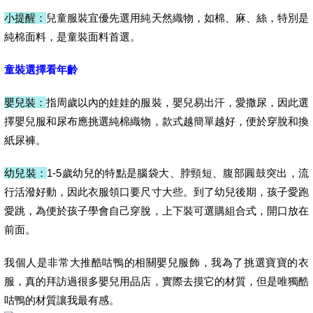
小提醒：
兒童服裝宜優先選用純天然織物，如棉、麻、絲，特別是
純棉面料，是童裝面料首選。
童裝選擇看年齡
嬰兒裝：
指周歲以內的娃娃的服裝，嬰兒易出汗，愛撒尿，因此選
擇嬰兒服和尿布應挑選純棉織物，款式越簡單越好，便於穿脫和換
紙尿褲。
幼兒裝：
1-5歲幼兒的特點是腦袋大、脖頸短、腹部圓鼓突出，流
行活潑好動，因此衣服領口要尺寸大些。到了幼兒後期，孩子愛跑
愛跳，為便於孩子學會自己穿脫，上下裝可選購組合式，開口放在
前面。
我個人是非常大推酷咕鴨的相關嬰兒服飾，我為了挑選寶寶的衣
服，真的拜訪過很多嬰兒用品店，實際去摸它的材質，但是唯獨酷
咕鴨的材質讓我最有感。