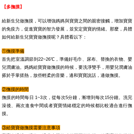
【多撫摸】
給新生兒做撫摸，可以增強媽媽與寶寶之間的親密接觸，增加寶寶
的免疫力，促進寶寶的智力發展，並安定寶寶的情緒。那麼，具體
如何給新生兒寶寶做撫摸呢？具體看以下：
①撫摸準備
首先把室溫調節到22~26℃，準備好毛巾、尿布、替換的衣物、嬰
兒潤膚油。媽媽給寶寶做撫摸的時候，要洗淨雙手，用嬰兒潤膚油
搽於手掌搓熱，放些輕柔的音樂，邊和寶寶說話，邊做撫摸。
②撫摸的時間
撫摸的時間每日 1~3次，從每次5分鐘，漸增到每次15分鐘。洗完
澡後、兩次進食中間或者寶寶情緒穩定的時候都比較適合進行撫
摸。
③給寶寶做撫摸需要注意事項