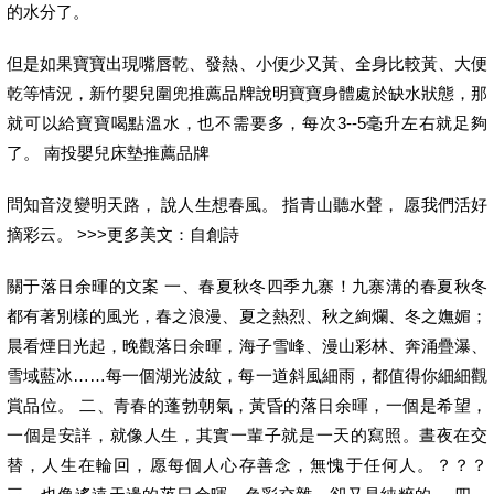
的水分了。
但是如果寶寶出現嘴唇乾、發熱、小便少又黃、全身比較黃、大便
乾等情況，新竹嬰兒圍兜推薦品牌說明寶寶身體處於缺水狀態，那
就可以給寶寶喝點溫水，也不需要多，每次3--5毫升左右就足夠
了。 南投嬰兒床墊推薦品牌
問知音沒變明天路， 說人生想春風。 指青山聽水聲， 愿我們活好
摘彩云。 >>>更多美文：自創詩
關于落日余暉的文案 一、春夏秋冬四季九寨！九寨溝的春夏秋冬
都有著別樣的風光，春之浪漫、夏之熱烈、秋之絢爛、冬之嫵媚；
晨看煙日光起，晚觀落日余暉，海子雪峰、漫山彩林、奔涌疊瀑、
雪域藍冰……每一個湖光波紋，每一道斜風細雨，都值得你細細觀
賞品位。 二、青春的蓬勃朝氣，黃昏的落日余暉，一個是希望，
一個是安詳，就像人生，其實一輩子就是一天的寫照。晝夜在交
替，人生在輪回，愿每個人心存善念，無愧于任何人。？？？