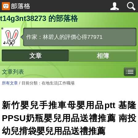
t14g3nt38273 的部落格
作家：林碧人的評價心得77971
文章
相簿
文章列表
所有文章
/
目前分類：在地生活|工作職場
新竹嬰兒手推車母嬰用品ptt 基隆
PPSU奶瓶嬰兒用品送禮推薦 南投
幼兒揹袋嬰兒用品送禮推薦