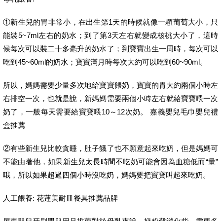
①新生兒的胃非常小，在出生笫1天的時候就像一顆葡萄大小，只
能裝5~7ml左右的奶水；到了第3天左右就變成核桃大小了，這時
候每次可以裝二十多毫升的奶水了；到寶寶出生一周時，每次可以
吃到45~60ml的奶水；寶寶滿月時每次大約可以吃到60~90ml。
所以，媽媽需要少量多次地給寶寶餵奶，寶寶的胃大約兩個小時左
右排空一次，也就是說，新媽媽需要兩個小時左右就給寶寶喂一次
奶了，一般每天需要給寶寶喂10～12次奶。 嘉義嬰兒毛巾嬰兒禮
盒推薦
②有些新生兒比較貪睡，肚子餓了也不願意起來吃奶，但是媽媽可
不能由著他，如果新生兒太長時間不吃奶可能會因為血糖低而“暈”
哦，所以如果超過四個小時沒吃奶，媽媽要把寶寶叫起來吃奶。
人工餵養: 花蓮美耐皿餐具推薦品牌