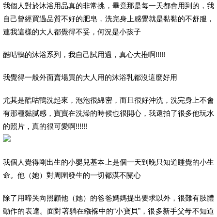
我個人對於沐浴用品真的非常挑，畢竟那是每一天都會用到的，我
自己曾經買過品質不好的肥皂，洗完身上感覺就是黏黏的不舒服，
連我這樣的大人都覺得不妥，何況是小孩子
酷咕鴨的沐浴系列，我自己試用過，真心大推啊!!!!!
我覺得一般外面賣場買的大人用的沐浴乳都沒這麼好用
尤其是酷咕鴨洗起來，泡泡很綿密，而且很好沖洗，洗完身上不會
有那種黏膩感，寶寶在洗澡的時候也很開心，我還拍了很多他玩水
的照片，真的很可愛啊!!!!!!
我個人覺得剛出生的小嬰兒基本上是個一天到晚只知道睡覺的小生
命。他（她）對周圍發生的一切都漠不關心
除了用啼哭向照顧他（她）的爸爸媽媽提出要求以外，很難有肢體
動作的表達。面對著躺在繈褓中的“小寶貝”，很多新手父母不知道