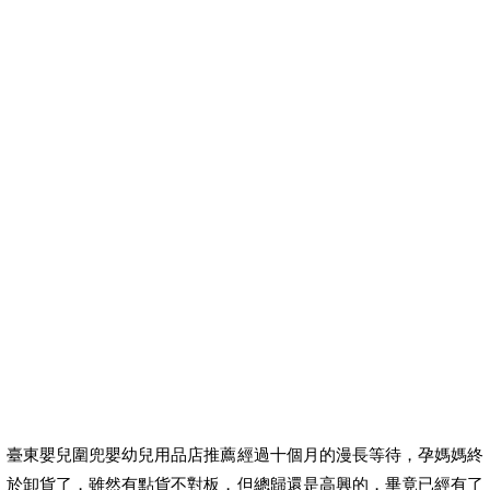
臺東嬰兒圍兜嬰幼兒用品店推薦經過十個月的漫長等待，孕媽媽終
於卸貨了，雖然有點貨不對板，但總歸還是高興的，畢竟已經有了