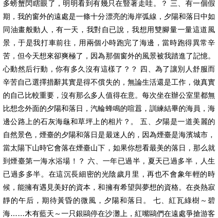
多螃蟹閃瞎眼了，明明看到有幾只在豎著走哇。？ 三、有一個假
期，我的窗外的遠處是一條十分漂亮的海岸弧線，夕陽和落日中如
同油畫般動人，有一天，我對自已說，我想用雙腳量一量這道風
景，于是我打車前往，用兩個小時跑完了海邊，當時跑得異常辛
苦，但今天想來卻爽極了，因為那個窗外的風景被我踏進了記憶。
心動然后行動，你有多久沒有這樣了？？ 四、為了讓別人舒服而
辛苦自己選擇措辭其實是得不償失的，無論生活還是工作，做真實
的自己比較重要，沒有那么多人值得在意。每次坐在辦公室里都無
比想念外面的夕陽和落日，汽輪蜂鳴的喧囂，訓練結畢的海員，海
邊公路上的石灰海龜和草坪上的相片？。 五、夕陽是一道美麗的
自然景色，煙臺的夕陽和落日是最迷人的，因為煙臺是海濱城市，
當太陽下山時它會落在煙臺山下，如果你想看最美的落日，那么就
到煙臺第一海水浴場！？ 六、一年已過半，夏天已過多半，人生
已過多多半。在這沉長細密的光陰歲月里，再也不會象年輕的時
候，能擁有遇見美好的資本，和擁有希望與夢想的資格。在炎熱寂
靜的午后，期待黃昏的微風，夕陽和落日。 七、紅瓦綠樹～碧
海……木有藍天～一只銀鷗停在沙灘上，紅嘴鷗們在遠處爭搶游客