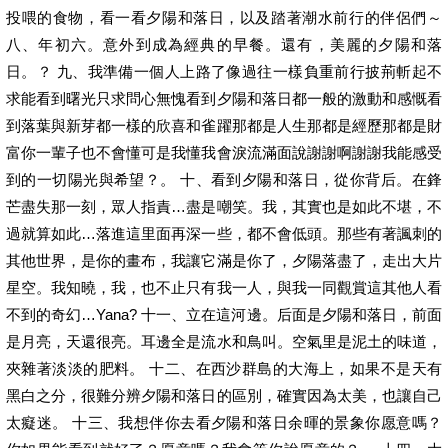
投喂的食物，看一看夕陽和落日，以及踏著潮水前行的伴侶們～
八、年初六。意外到成為經典的早餐。還有，美麗的夕陽和落
日。？ 九、我準備一個人上路了像過往一樣負重前行披荊斬起不
求能看到曙光只求問心無愧看到夕陽和落日都一般的激動和感慨看
到落葉與新芽都一樣的欣喜和雀躍那都是人生那都是經歷那都是財
富你一輩子也不會懂可是我懂我會淚流滿面說謝謝啊謝謝我能感受
到的一切陽光與希望？。 十、看到夕陽和落日，從你背后。在鋒
芒盡失那一刻，眾人指責…盡是嘲笑。我，其實也是如此不堪，不
過就算如此…落進這里面再深一些，都不會低頭。那些有著諷刺的
其他世界，是你的畫布，我讓它滿是你了，夕陽落盡了，走出大片
星空。我知曉，我，也不止只有我一人，與我一同觀賞這其他人看
不到的奇幻…Yana? 十一、立在這河邊。后面是夕陽和落日，前面
是月亮，天還很亮。耳邊全是流水和鳥叫。空氣里是泥土的味道，
夾雜著淡淡的肥料。 十二、在西沙群島的大海上，如果不是天有
黑白之分，很難分辨夕陽和落日的區別，確實因為太美，也讓自己
太癡迷。 十三、我想伴你去看夕陽和落日余暉的景象你愿意嗎？