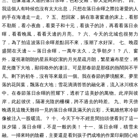
三、也像遙遠天邊的落日余暉，色彩交雜，卻又是純粹的。 四、
我這個人有時候也沒有太大出息，只想在落日余暉之際拉著愛的人
的手在海邊走一走。？ 五、想回家，躺在靠著窗邊的床上，看那
不勒斯，看小夜曲，看栗子和十元，看孩子的詩，再看看落日余
暉，看看晚風，看看天邊的月亮。？ 六、今天的北城也很努力
了，為了拍這波落日余暉差點回不來，漲潮了水好深。 七、晚霞
盛開在天邊～～落日余暉，一萬年太久，之爭朝夕！？ 八、窗
外，凝視著朗朗的星辰和皎潔的月光星疏月朗，繁星遍布星空，將
星光撒下大地，顯得格外的凄涼。可是那春節是那樣的熱鬧與不平
凡。剩下的初冬，沒有等來最后一個。我在春節的夢境醒來。夢里
落的花與葉，飄落在大地；雪花滴滴答答的融化著，流入冰川積水
中。在春節落日余暉的照耀下，透析了這美妙的萬物。此岸與彼
岸，此起彼伏，隔著光陰的柵欄，跨不過去的時差。 九、昨天傍
晚遇見這幾天難得一見的落日余暉及滿天的云彩，天氣雖然寒冷卻
像被注入一股暖流。？ 十、今天下午不經意間抬頭便看到了這一
抹夕陽，落日余暉，不是一般的美！ 十一、落日余暉，積雪未
融。一掃來時的陰霾，主要還是看到孩子們成堆的作業印刷開心哈