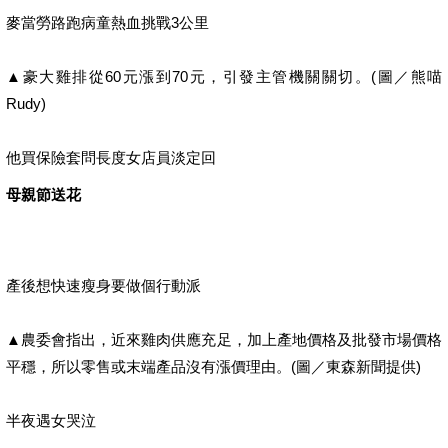
麥當勞路跑病童熱血挑戰3公里
▲豪大雞排從60元漲到70元，引發主管機關關切。(圖／熊喵
Rudy)
他買保險套問長度女店員淡定回
母親節送花
產後想快速瘦身要做個行動派
▲農委會指出，近來雞肉供應充足，加上產地價格及批發市場價格
平穩，所以零售或末端產品沒有漲價理由。(圖／東森新聞提供)
半夜遇女哭泣