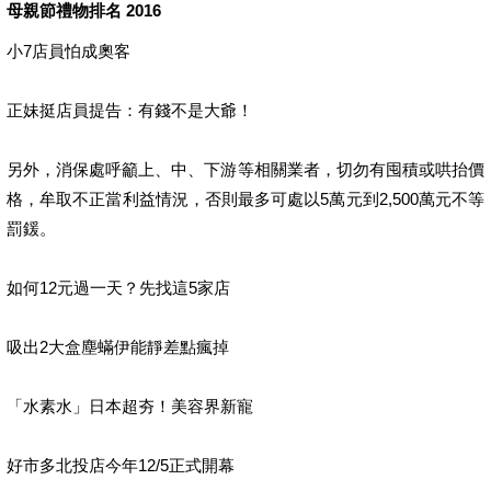
母親節禮物排名 2016
小7店員怕成奧客
正妹挺店員提告：有錢不是大爺！
另外，消保處呼籲上、中、下游等相關業者，切勿有囤積或哄抬價
格，牟取不正當利益情況，否則最多可處以5萬元到2,500萬元不等
罰鍰。
如何12元過一天？先找這5家店
吸出2大盒塵蟎伊能靜差點瘋掉
「水素水」日本超夯！美容界新寵
好市多北投店今年12/5正式開幕