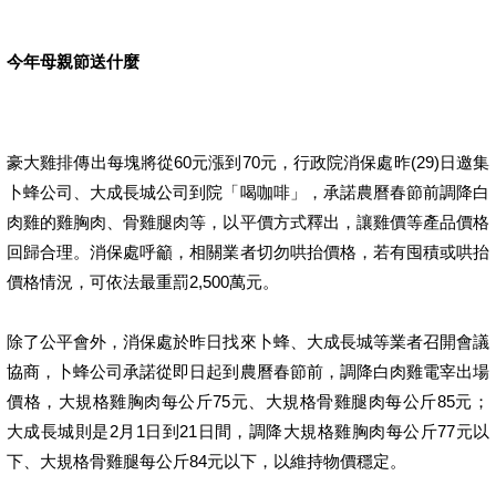
今年母親節送什麼
豪大雞排傳出每塊將從60元漲到70元，行政院消保處昨(29)日邀集
卜蜂公司、大成長城公司到院「喝咖啡」，承諾農曆春節前調降白
肉雞的雞胸肉、骨雞腿肉等，以平價方式釋出，讓雞價等產品價格
回歸合理。消保處呼籲，相關業者切勿哄抬價格，若有囤積或哄抬
價格情況，可依法最重罰2,500萬元。
除了公平會外，消保處於昨日找來卜蜂、大成長城等業者召開會議
協商，卜蜂公司承諾從即日起到農曆春節前，調降白肉雞電宰出場
價格，大規格雞胸肉每公斤75元、大規格骨雞腿肉每公斤85元；
大成長城則是2月1日到21日間，調降大規格雞胸肉每公斤77元以
下、大規格骨雞腿每公斤84元以下，以維持物價穩定。