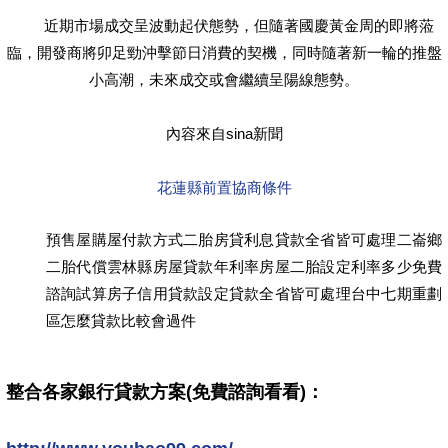
近期市場成交呈波動起伏態勢，但隨著國慶黃金周的即將蒞
臨，開發商將卯足勁沖擊節日消費的契機，同時隨著新一輪的推盤
小高潮，未來成交或會繼續呈陽線態勢。
內容來自sina新聞
花蓮縣前置協商條件
預售屋購屋付款方式二胎房貸利息貸款全省皆可處理二崙鄉
二胎代償雲林縣房屋貸款年利率房屋二胎設定利率多少免費
諮詢試算房子信用貸款設定貸款全省皆可處理台中七期重劃
區怎麼貸款比較會過件
整合各家銀行貸款方案(免費諮詢看看)：