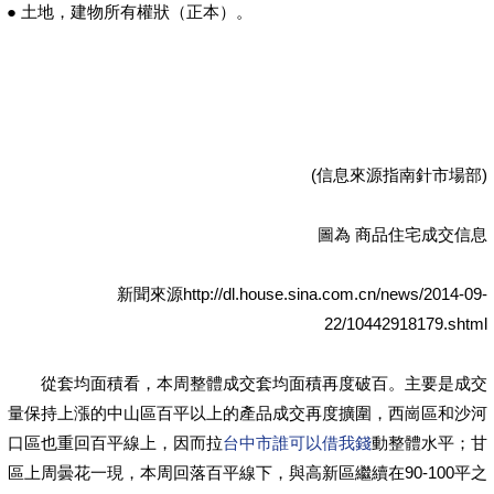
● 土地，建物所有權狀（正本）。
(信息來源指南針市場部)
圖為 商品住宅成交信息
新聞來源http://dl.house.sina.com.cn/news/2014-09-
22/10442918179.shtml
從套均面積看，本周整體成交套均面積再度破百。主要是成交
量保持上漲的中山區百平以上的產品成交再度擴圍，西崗區和沙河
口區也重回百平線上，因而拉
台中市誰可以借我錢
動整體水平；甘
區上周曇花一現，本周回落百平線下，與高新區繼續在90-100平之