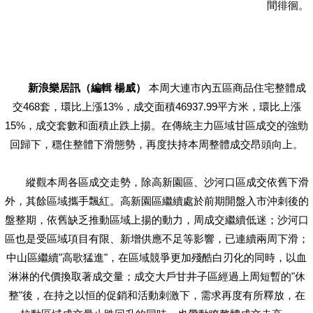
間徘徊。
新浪樂居訊（編輯 楊威）
本周大連市內五區商品住宅整體成
交468套，環比上漲13%，成交面積46937.99平方米，環比上漲
15%，成交套數和面積止跌上揚。在傳統主力區域甘區成交的強勁
回歸下，穩住整體下滑態勢，再度扶持本周整體成交昂頭向上。
縱觀本周各區成交走勢，除高新園區、沙河口區成交依舊下滑
外，其餘區域攜手飄紅。高新園區繼續處於前期開盤入市沖刺後的
盤整期，依舊缺乏推動區域上揚的動力，周成交繼續低迷；沙河口
區也是受區域項目有限、新增供應不足等影響，已連續兩周下滑；
中山區繼續"高歌猛進"，在區域競爭更加殘酷白刃化的同時，以血
淋淋的代價換取著成交量；成交大戶甘井子區經過上周短暫的"休
整"後，在持之以恒的促銷和活動刺激下，需求再度有所釋放，在