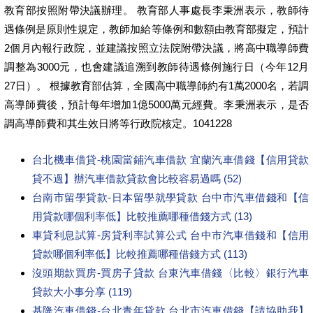
教育部按照附帶決議辦理。 教育部人事處長李秉洲表示，教師待
遇條例是原則性規定，教師加給等條例和數額由教育部擬定，預計
2個月內報行政院，並建議按照立法院附帶決議，將高中職導師費
調整為3000元，也會建議追溯到教師待遇條例施行日（今年12月
27日）。 根據教育部估算，全國高中職導師約有1萬2000名，若調
高導師費後，預計每年增加1億5000萬元經費。李秉洲表示，是否
調高導師費和其生效日將等行政院核定。1041228
台北機車借貸-桃園當鋪汽車借款 宜蘭汽車借錢【信用貸款
貸不過】辦汽車借款貸款會比較容易過嗎 (52)
台南市留學貸款-日本留學就學貸款 台中市汽車借錢和【信
用貸款哪個利率低】比較推薦哪種借錢方式 (13)
車貸利息試算-房貸利率試算公式 台中市汽車借錢和【信用
貸款哪個利率低】比較推薦哪種借錢方式 (113)
沒頭期款買房-買房子貸款 台東汽車借錢〈比較〉銀行汽車
貸款大小事分享 (119)
基隆汽車借錢-台北青年貸款 台北市汽車借錢【請協助我】