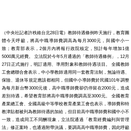
（中央社記者許秩維台北28日電）教師待遇條例昨天施行，教育團
體今天呼籲，將高中職導師費調高為每月3000元，與國中小一
致；教育部表示，2個月內將報行政院核定，預計每年增加1億
5000萬元經費。 立法院於今年5月通過的「教師待遇條例」，12月
27日正式施行，明訂適用、準用對象和教師待遇項目。 全國教師
工會總聯合會表示，中小學教師適用同一套教育法制，無論待遇、
保險、退休等規定應該都相同，但國中小導師費於民國101年調整
為每月新台幣3000元後，高中職導師費卻仍停留在2000元，造成
差別待遇，希望教育部將高中職導師費調高至3000元。 全國教育
產業總工會、全國高級中等學校教育產業工會也表示，導師費和特
教津貼都被列為教師待遇的加給，但目前高中職導師費和國中小不
一致，造成同工不同酬現象，立法院通過「教育經費編列與管理
法」修正案時，也通過附帶決議，要調高高中職導師費，因此呼籲