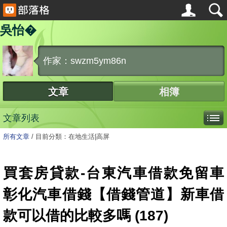
吳怡�
作家：swzm5ym86n
文章
相簿
文章列表
所有文章
/
目前分類：在地生活|高屏
買套房貸款-台東汽車借款免留車
彰化汽車借錢【借錢管道】新車借
款可以借的比較多嗎 (187)