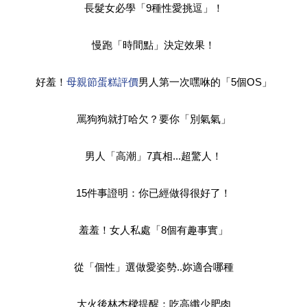
長髮女必學「9種性愛挑逗」！
慢跑「時間點」決定效果！
好羞！
母親節蛋糕評價
男人第一次嘿咻的「5個OS」
罵狗狗就打哈欠？要你「別氣氣」
男人「高潮」7真相...超驚人！
15件事證明：你已經做得很好了！
羞羞！女人私處「8個有趣事實」
從「個性」選做愛姿勢..妳適合哪種
大火後林杰樑提醒：吃高纖少肥肉