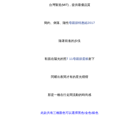
台灣製造(MIT)，提供最優品質
簡約、俐落、隨性
母親節特惠組2017
隨著前進的步伐
鞋面在陽光的照
7 11母親節蛋糕
射下
閃耀出夜間才有的星光熠熠
那是一種在行走間流動的時尚感
此款共有三種顏色可以選擇黑色/金色/銀色