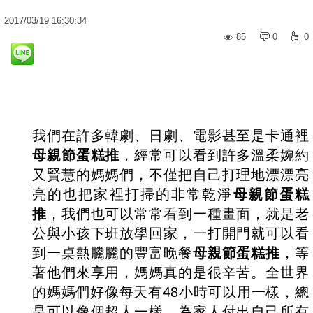
2017
/
03
/
19
16:30:34
85
0
0
我們在許多韓劇、日劇、電影甚至是卡通裡
母親節蛋糕推
，經常可以看到許多溫柔婉約
又賢慧的媽媽們，不僅把自己打理地漂漂亮
亮的也把家裡打掃的非常乾淨
母親節蛋糕
推
，我們也可以常常看到一種畫面，就是老
公與小孩下班放學回家，一打開門就可以看
到一桌熱騰騰的豐富晚餐
母親節蛋糕推
，等
著他們來享用，媽媽真的是很辛苦。全世界
的媽媽們好像每天有48小時可以用一樣，總
是可以像個超人一樣，為家人付出自己所有