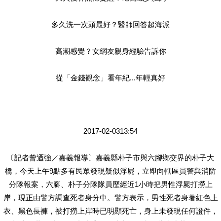
多久洗一次頭最好？醫師回答超海派
高潮感覺？女網友親身經驗告訴你
從「金錢觀念」看年紀...年輕真好
2017-02-0313:54
〔記者曾迺強／嘉義報導〕嘉義縣朴子市與六腳鄉交界的朴子大
橋，今天上午9點多有民眾發現疑似浮屍，立即向轄區員警與消防
分隊報案，六腳、朴子分隊隊員歷經近1小時把男性浮屍打撈上
岸，現正由警方調查死者身分中。警方表示，男性死者身著紅色上
衣、黑色長褲，被打撈上岸時已明顯死亡，身上未發現任何證件，