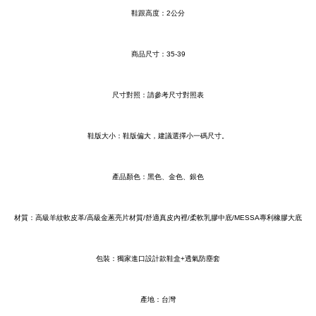
鞋跟高度：2公分
商品尺寸：35-39
尺寸對照：請參考尺寸對照表
鞋版大小：鞋版偏大，建議選擇小一碼尺寸。
產品顏色：黑色、金色、銀色
材質：高級羊紋軟皮革/高級金蔥亮片材質/舒適真皮內裡/柔軟乳膠中底/MESSA專利橡膠大底
包裝：獨家進口設計款鞋盒+透氣防塵套
產地：台灣