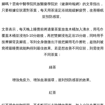
腳嗎？雲南中醫學院民族醫藥學院於《健康時報網》的文章指出，
只要根據症狀選對茶葉，每天用茶湯足浴就能緩解疲勞，改善睡眠
並預防感冒。
文章表示，每天晚上睡覺前將適量茶葉放進木桶加入沸水，用毛巾
覆蓋木桶並浸泡5-10分鐘後，再把雙腳浸泡足浴15分鐘，同時用手
按摩腳背及腳底，等到全身微微出汗後把腳用毛巾擦乾，趁熱到被
窩裡最睡覺就能夠得到最佳效果。若是想改善不同症狀，則需使用
不同茶葉：
綠茶
增強免疫力、增加血液循環，達到預防感冒的效果。
紅茶