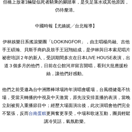
但橋上放著1輛疑似死者騎乘的腳踏車，是失足落水或其他原因，
仍待釐清。
中國時報【尤嬿妮╱台北報導】
伊林娛樂日系搖滾樂團「LOOKINGFOR」，由主唱楊尚融、吉他
手王碩瀚、貝斯手商鈞及鼓手王冠翔組成，是伊林與日本索尼唱片
祕密培訓２年的新人，受訓期間多次在日本LIVE HOUSE表演，出
道３個多月的他們，日前在公館河岸留言開唱，看到大批應援粉
絲，讓他們好感動。
他們之前受邀為台中洲際棒球場跨年演唱會暖場，台風穩健毫不怯
場，受當天轉播的中視及中天激賞，原先沒安排直播的表演，當晚
立刻被剪入重播節目中；經歷大場面演出後，此次演唱會他們完全
不緊張，反而
台南蛋糕
更興奮更享受，中場和歌迷互動，團員輕鬆
講冷笑話，氣氛歡樂。