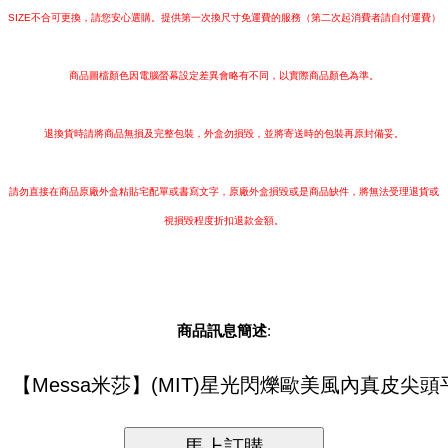
SIZE不合可更換，請您安心選購。提供第一次換尺寸免運費的服務（第二次起消費者請自付運費）
商品圖檔顏色因電腦螢幕設定差異會略有不同，以實際商品顏色為準。
退換貨時請將商品無損及完整包裝，外盒勿損毀，並將寄送時的包裝再原封備妥。
請勿直接在商品原廠外盒粘貼宅配單或書寫文字，原廠外盒損毀或是商品缺件，將無法受理退貨或
視損毀程度折扣退款金額。
商品訊息簡述
: