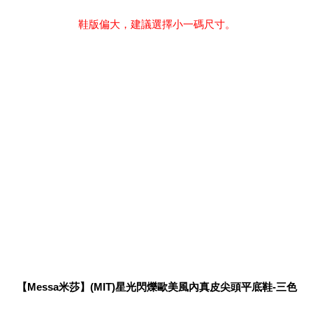
鞋版偏大，建議選擇小一碼尺寸。
【Messa米莎】(MIT)星光閃爍歐美風內真皮尖頭平底鞋-三色