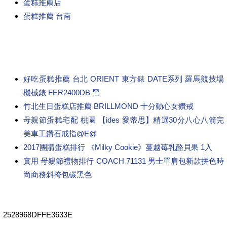
蛋糕推薦店
蛋糕推薦 台南
好吃蛋糕推薦 台北 ORIENT 東方錶 DATE系列 羅馬競技場
機械錶 FER2400DB 黑
竹北生日蛋糕店推薦 BRILLMOND 十分動心女鑽戒
母親節蛋糕宅配 桃園 【ides 愛蒂思】精選30分八心八箭完
美車工鑽石戒指@E@
2017團購蛋糕排行 《Milky Cookie》蔓越莓乳酪貝果 1入
實用 母親節禮物排行 COACH 71131 男士單肩包新款拼色時
尚商務斜挎包碳黑色
2528968DFFE3633E