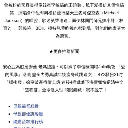
曾被粉絲形容長得像韓星李敏鎬的王碩瀚，私下愛模仿且個性搞
笑，演唱會中他即興模仿流行樂天王麥可傑克森（Michael
Jackson）的唱腔，歌迷笑聲連連；而伊林同門師兄姊小胖（林
育?）、郭曉曉、BOi!、模特兒蔡昀羲也都到場，對他們的表演大
為讚賞。
★更多推薦新聞
安心亞為戲磨廚藝 老媽認證：可以嫁了李佳薇開唱Jolin助攻 「愛
的風暴」巡演 盡全力秀真誠年後瘦身就跳這支！ BY2騷扭21吋
「楊柳腰」徐亨破產揹債上億 連接4檔戲兼下海賣麵快還清中文
「這程度」全場沒人理 潤娥氣喊：我不說了！
母親節蛋糕推
母親節優惠餐廳
網購蛋糕排行榜