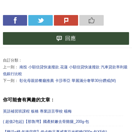
回應
自訂分類：
上一則：
南投 小額信貸快速撥款.花蓮 小額信貸快速撥款 汽車貸款率利最
低銀行比較
下一則：
彰化母親節餐廳推薦 卡莎蒂亞 華麗滿分奢華30分鑽戒(M)
你可能會有興趣的文章：
英語補習班課程 板橋 專業語言學校 楊梅
( 超值2包起)【那魯灣】國產鮮嫩去骨雞腿_200g-包
【樂活e棧 年後窈窕】低卡飽足夏威夷豆光棍糖(300g-包X5包)