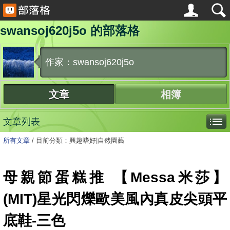
swansoj620j5o 的部落格
作家：swansoj620j5o
文章
相簿
文章列表
所有文章
/
目前分類：興趣嗜好|自然園藝
母親節蛋糕推 【Messa米莎】
(MIT)星光閃爍歐美風內真皮尖頭平
底鞋-三色