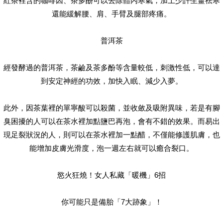
紅茶裡含的咖啡因、茶多酚可以去除體內寒氣，加上少許生薑祛寒
還能緩解腰、肩、手臂及腿部疼痛。
普洱茶
經發酵過的普洱茶，茶鹼及茶多酚等含量較低，刺激性低，可以達
到安定神經的功效，加快入眠、減少入夢。
此外，因茶葉裡的單寧酸可以殺菌，並收斂及吸附異味，若是有腳
臭困擾的人可以在茶水裡加點鹽巴再泡，會有不錯的效果。而易出
現足裂狀況的人，則可以在茶水裡加一點醋，不僅能修護肌膚，也
能增加皮膚光滑度，泡一週左右就可以癒合裂口。
慾火狂燒！女人私藏「暖機」6招
你可能只是備胎「7大跡象」！