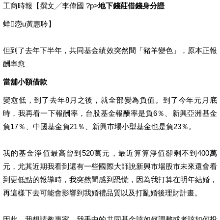
工商時報【撰文╱李偉國 ?p>
地下錢莊借錢身分證
蛘悫u黃惠聆】
但到了去年下半年，共同基金績效突然間「豬羊變色」，原本正報
酬率愈
當舖小額借款
變愈低，到了去年8月之後，就全部變為負值。到了今年元月底
時，我再看一下報酬率，台股基金報酬率是負6％、新興亞洲基金
負17％、中國基金負21％、新興市場小型基金也是負23％。
我的基金淨值最高曾到520萬元，最近算算淨值卻剩不到400萬
元，尤其近期我看到還有一些國際大師說新興市場股市未來還會看
到更低點的報導時，我突然間感到恐慌，因為我打算在明年結婚，
再這樣下去可能會影響到我婚禮品質以及打亂婚後理財計畫。
因此，我想請教專家，我手中的共同基金該如何調整或者該如何投