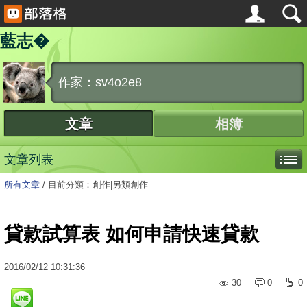
藍志�
作家：sv4o2e8
文章
相簿
文章列表
所有文章
/
目前分類：創作|另類創作
貸款試算表 如何申請快速貸款
2016
/
02
/
12
10:31:36
30
0
0