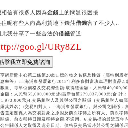
我相信有很多人因為
金錢
上的問題很困擾
往往呢有些人向高利貸地下錢莊
借錢
害了不少人..
因此我分享了一些合法的
借錢
管道
http://goo.gl/URy8ZL
鉅亨網新聞中心第二條第20款1.標的物之名稱及性質（屬特別股
息率等）:上海浦東發展銀行2015年利多多財富班車理財產品2.事實發生日
數量、每單位價格及交易總金額:取得總金額：人民幣40,000,000元
金額：人民幣55,000,000元(約當新台幣279,037,000元)合 計
81,973,000元)4.交易相對人及其與公司之關係（交易相對
揭露其姓名）:交易相對人：上海浦東發展銀行。與公司之關係：無
公告選定關係人為交易對象之原因及前次移轉之所有人、前次移
之關係、前次移轉日期及移轉金額:不適用。6.交易標的最近五年
應公告關係人之取得及處分日期、價格及交易當時與公司之關係:不