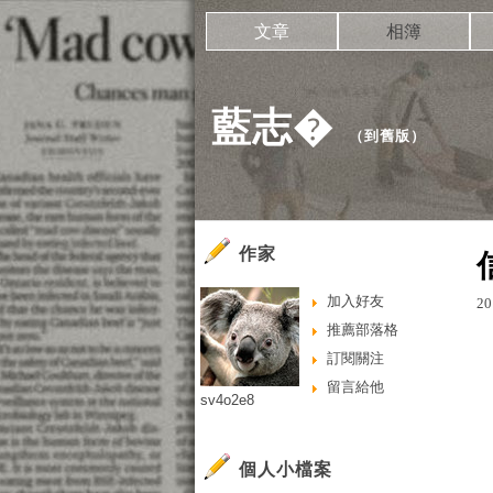
文章
相簿
藍志�
（
到舊版
）
作家
加入好友
20
推薦部落格
訂閱關注
留言給他
sv4o2e8
個人小檔案