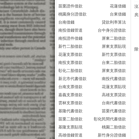
苗栗證件借款
花蓮借錢
沒
桃園身分證借款
台東借錢
房
台南借錢
貸款利率算法
南投借錢管道
台中身分證借款
南投證件借錢
屏東二胎借款
新竹二胎借款
屏東支票貼現
限
花蓮支票借款
新竹支票借款
南投支票借款
台東二胎借款
彰化二胎借款
屏東支票借款
新北市代書借款
南投代書借款
台南支票借款
花蓮支票貼現
嘉義支票借款
高雄支票貸款
雲林支票借款
台南代書借款
基隆代書借款
苗栗代書借款
苗栗二胎借款
彰化民間代書借款
基隆支票貼現
桃園二胎借款
高雄借錢管道
新竹身分證借錢