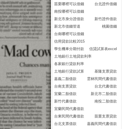
苗栗哪裡可以借錢
台北證件借錢
南投哪裡可以借錢
新北市身分證借款
新竹證件借款
新北市借錢管道
桃園借錢
台南哪裡可以借錢
信用貸款比較2015
學生機車分期付款
信貸試算表excel
土地銀行土地貸款利率
各家銀行貸款利率
土地銀行貸款試算
基隆支票貸款
嘉義二胎借款
雲林民間代書借款
台南支票貸款
台北代書借款
宜蘭二胎借款
新北市二胎借款
新竹代書借款
南投二胎借款
宜蘭民間代書借款
台東民間代書借款
苗栗支票貸款
台北支票借款
嘉義民間代書借款