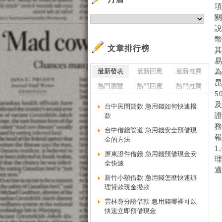
說
幣
文章排行榜
最新發表
最新回應
最新推薦
昆
熱門瀏覽
熱門回應
熱門推薦
5
台中民間貸款 急用錢如何快速撥
款
台中借錢管道 急用錢安全預借現
金的方法
1
屏東證件借錢 急用錢預借現金安
理
全快速
適
新竹小額借款 急用錢怎麼快速辦
理貸款現金撥款
雲林身分證借款 急用錢哪裡可以
快速立即預借現金