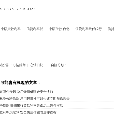
B8C8328319BED27
小額貸款利率
信貸利率低
小額借款 台北
信貸利率最低銀行
信貸
站分類：
心情隨筆
｜
心情日記
自訂分類：
你可能會有興趣的文章：
東證件借錢 急用錢預借現金安全快速
林身分證借款 急用錢哪裡可以快速立即預借現金
學貸款 哪間銀行貸款利率最低馬上過件撥款
款利率怎麼算 安全快速借錢管道哪裡有