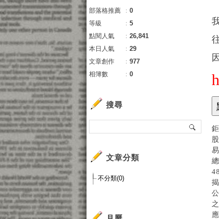
部落格推薦
：
0
等級
：
5
點閱人氣
：
26,841
本日人氣
：
29
文章創作
：
977
相簿數
：
0
搜尋
股
易
文章分類
總
4
不分類(0)
月曆