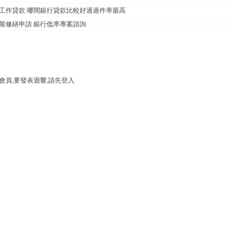
工作貸款 哪間銀行貸款比較好過過件率最高
屋修繕申請 銀行低率專案諮詢
會員,要發表迴響,請先登入