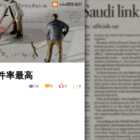
udn網路城邦
件率最高
34
0
0
0