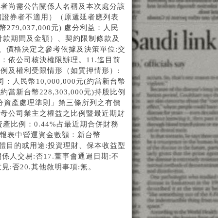
權者尚需公告關係人名稱及本次處分該
價證券者不適用）（原遞延者應列表
79,037,000元) 處分利益：人民
條件（含付款期間及金額）、契約限制條款及
式、價格決定之參考依據及決策單位:交
：依公司核決權限辦理。11.迄目前
例及權利受限情形（如質押情形）:
民幣10,000,000元(約當新台幣
(約當新台幣228,303,000元)持股比例
處分資產處理準則」第三條所列之有價
於母公司業主之權益之比例暨最近期財
產比例：0.44%占最近期合併財務
務報表中營運資金數額：新台幣
分之具體目的或用途:投資理財、保本收益型
係人交易:否17.董事會通過日期:不
見:否20.其他敘明事項:無。