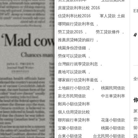
房屋貸款利率比較 2016
E
信貸利率比較2016
軍人貸款 土銀
哪間銀行貸款利率低 ，
勞工貸款2015 ，
勞工貸款條件 ，
推薦房貸轉貸的銀行 ，
桃園身份證借錢 ，
勞保可以貸款嗎 ，
台灣銀行就學貸款利息 ，
農地可以貸款嗎 ，
全
哪家銀行信貸利率最低 ，
土地銀行小額信貸 ，
桃園民間借款
新北市民間借款
中古車貸利率
郵局小額信貸利率
屏
個人信用貸款比較
雲
聯邦銀行車貸利率
花蓮小額借款
留
宜蘭小額借款
桃園小額借款
台東小額借貸
台北民間小額借款
貸