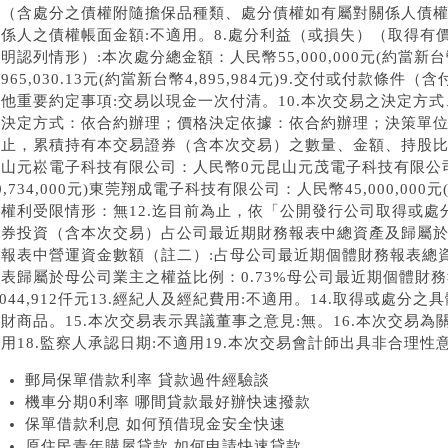
項（含處分之債權附隨擔保品種類、處分債權如有屬對關係人債
關係人之債權帳面金額:不適用。8.處分利益（或損失）（取得有
明認列情形）:本次處分總金額：人民幣55,000,000元(約當新台幣2
965,030.13元(約當新台幣4,895,984元)9.交付或付款
其他重要約定事項:交易以現金一次付清。10.本次交易之決定方
易決定方式：依合約辦理；價格決定依據：依合約辦理；決策單位
為止，累積持有本交易證券（含本次交易）之數量、金額、持股比
山元崧電子科技有限公司：人民幣0元昆山元茂電子科技有限公司：人
0,734,000元)東莞翔成電子科技有限公司：人民幣45,000,000元
及權利受限情形：無12.迄目前為止，依「公開發行公司取得或
證券投資（含本次交易）占公司最近期財務報表中總資產及歸屬
務報表中營運資金數額（註二）:占母公司最近期個體財務報表總資
報表歸屬於母公司業主之權益比例：0.73%母公司最近期個體財
,044,912仟元13.經紀人及經紀費用:不適用。14.取得或處
財商品。15.本次交易表示異議董事之意見:無。16.本次交易為關
用18.監察人承認日期:不適用19.本次交易會計師出具非合理性意
郵局保單借款利率 貸款過件經驗談
機車分期0利率 哪間貸款最好辦快速撥款
保單借款利息 如何預借現金安全快速
原住民青年購屋貸款 如何申請快速貸款