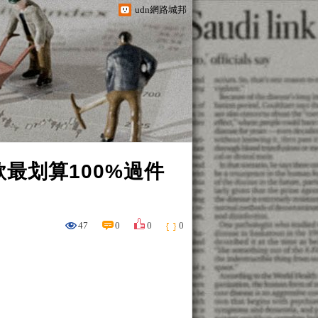
udn網路城邦
最划算100%過件
47
0
0
0