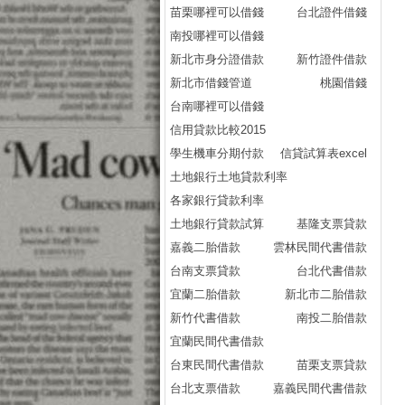
苗栗哪裡可以借錢
台北證件借錢
小
南投哪裡可以借錢
庫
新北市身分證借款
新竹證件借款
民
新北市借錢管道
桃園借錢
民
台南哪裡可以借錢
庫
信用貸款比較2015
民
學生機車分期付款
信貸試算表excel
民
土地銀行土地貸款利率
信
各家銀行貸款利率
庫
土地銀行貸款試算
基隆支票貸款
民
嘉義二胎借款
雲林民間代書借款
小
台南支票貸款
台北代書借款
資
宜蘭二胎借款
新北市二胎借款
庫
新竹代書借款
南投二胎借款
民
宜蘭民間代書借款
新
台東民間代書借款
苗栗支票貸款
實
台北支票借款
嘉義民間代書借款
桃