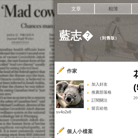
文章
相簿
藍志�
（
到舊版
）
作家
加入好友
(
推薦部落格
20
訂閱關注
留言給他
sv4o2e8
個人小檔案