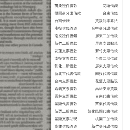
苗栗證件借款
花蓮借錢
民間
桃園身分證借款
台東借錢
..
台南借錢
貸款利率算法
更
南投借錢管道
台中身分證借款
小
南投證件借錢
屏東二胎借款
享
新竹二胎借款
屏東支票貼現
期
花蓮支票借款
新竹支票借款
庫
南投支票借款
台東二胎借款
桃
彰化二胎借款
屏東支票借款
桃
新北市代書借款
南投代書借款
島
台南支票借款
花蓮支票貼現
庫
嘉義支票借款
高雄支票貸款
民
雲林支票借款
台南代書借款
民
基隆代書借款
苗栗代書借款
薦
苗栗二胎借款
彰化民間代書借款
庫
基隆支票貼現
桃園二胎借款
民
高雄借錢管道
新竹身分證借錢
“