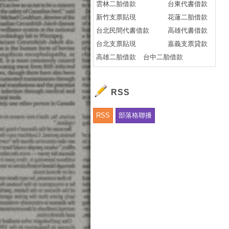
雲林二胎借款
台東代書借款
實
新竹支票貼現
花蓮二胎借款
「
台北民間代書借款
高雄代書借款
.
台北支票貼現
嘉義支票貸款
更
高雄二胎借款
台中二胎借款
民
北
H
RSS
免
【
RSS
部落格聯播
專
免
廣
快
H
民
免
民