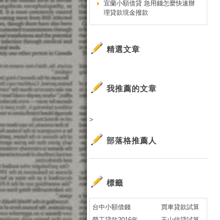
宜蘭小額借貸 急用錢怎麼快速辦
民
理貸款現金撥款
北
H
免
精選文章
【
專
免
我推薦的文章
廣
快
>
H
民
部落格推薦人
免
民
4
標籤
廣
【
台中小額借錢
買車貸款試算
【
勞工貸款2016年
玉山信貸試算