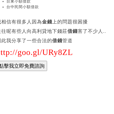
台東小額借款
台中民間小額借款
我相信有很多人因為
金錢
上的問題很困擾
往往呢有些人向高利貸地下錢莊
借錢
害了不少人..
因此我分享了一些合法的
借錢
管道
http://goo.gl/URy8ZL
ahoo奇摩 網頁搜尋
頁信箱新聞股市氣象運動名人娛樂App下載購物中心商城拍賣更多
hoo
詢詞
間貸款民間借款民間借貸小額借款民間小額借款小額借錢小額借貸
尋