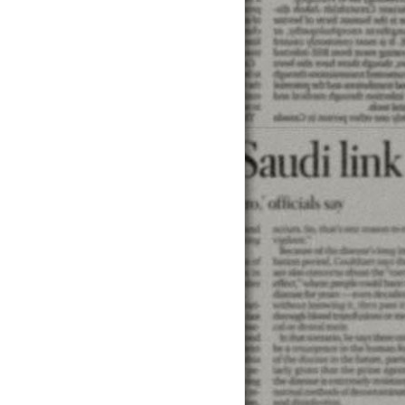
一般身份證的民間小額借款，當然利率是比較高的。
 ...
要有薪轉、勞保,月入2萬以上即可辦理！不查聯徵、不看負債,
 【民間借款】【民間借錢】【民間貸款. 信用貸款】【民間融