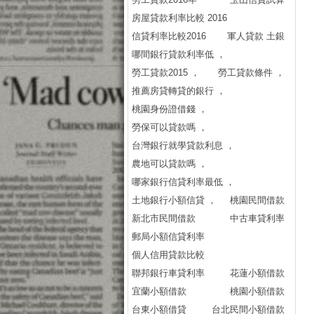
【
房屋貸款利率比較 2016
廣
信貸利率比較2016
軍人貸款 土銀
信
哪間銀行貸款利率低 ，
信
勞工貸款2015 ，
勞工貸款條件 ，
代
推薦房貸轉貸的銀行 ，
庫
桃園身份證借錢 ，
快
勞保可以貸款嗎 ，
有
台灣銀行就學貸款利息 ，
保
農地可以貸款嗎 ，
庫
哪家銀行信貸利率最低 ，
民
土地銀行小額信貸 ，
桃園民間借款
-
新北市民間借款
中古車貸利率
庫
郵局小額信貸利率
民
個人信用貸款比較
民 
聯邦銀行車貸利率
花蓮小額借款
民間
宜蘭小額借款
桃園小額借款
..
台東小額借貸
台北民間小額借款
民 