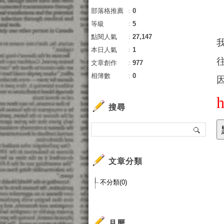
部落格推薦
：
0
等級
：
5
點閱人氣
：
27,147
本日人氣
：
1
文章創作
：
977
相簿數
：
0
搜尋
Y
文章分類
首
Ya
不分類(0)
查
民
搜
月曆