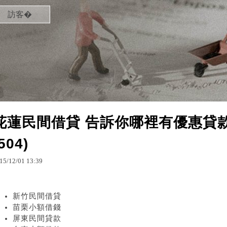
訪客�
花蓮民間借貸 告訴你哪裡有優惠貸款
504)
15
/
12
/
01
13
:
39
新竹民間借貸
苗栗小額借錢
屏東民間貸款