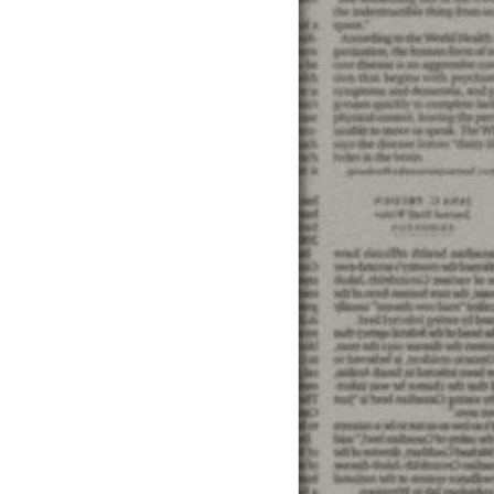
種問題，當您有借款上的疑惑，全力幫您代書民間貸款到預
速借錢網站 ... 桃竹苗 中彰投 雲嘉南 高屏區 東部離
 民間信貸 民間借貸 ... 小額貸款推薦 新竹小額借款推
提供最新的借錢,借貸廣告黃頁資訊,更多相關詞：小額借錢,