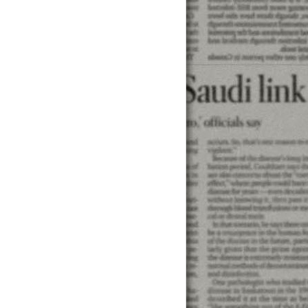
公教小額借款 公教民間借款 公教信用貸款 公教信貸貸款 公教
！專營汽機車、工商融資、精品質借等快速借貸，審核絕對
:00~晚上10:00 六,日 照常服務
 ...