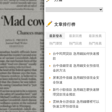
網
知
圖
影
文章排行榜
部
最新發表
最新回應
最新推薦
購
熱門瀏覽
熱門回應
熱門推薦
在
字
台中民間貸款 急用錢如何快速撥
新
款
更
台中借錢管道 急用錢安全預借現
台
金的方法
全
屏東證件借錢 急用錢預借現金安
全快速
繁
不
新竹小額借款 急用錢怎麼快速辦
理貸款現金撥款
過
雲林身分證借款 急用錢哪裡可以
過
快速立即預借現金
過