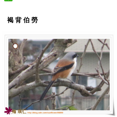
褐 背 伯 勞