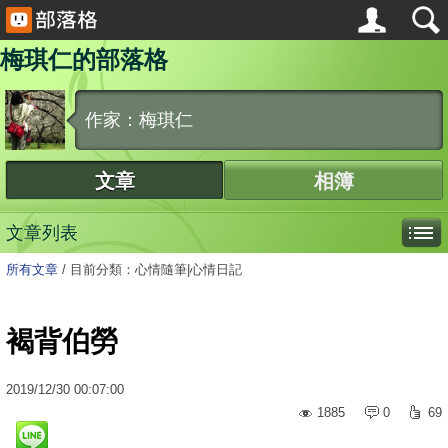
梅琪仁的部落格
作家：梅琪仁
文章
相簿
文章列表
所有文章
/
目前分類：心情隨筆|心情日記
褐背伯勞
2019
/
12
/
30
00:07:00
1885
0
69