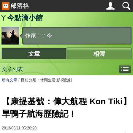
ㄚ今點滴小館
作家：ㄚ今
文章
相簿
文章列表
所有文章
/
目前分類：休閒生活|影視戲劇
【康提基號：偉大航程 Kon Tiki】
旱鴨子航海歷險記！
2013
/
05
/
11
05:20:20