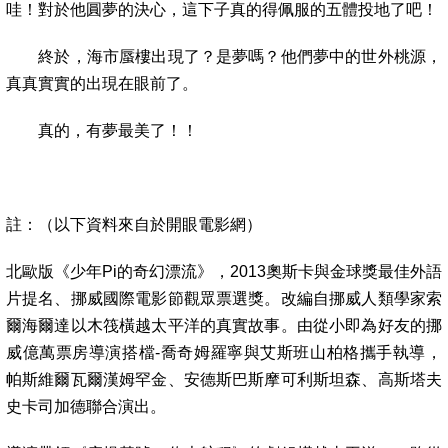
哇！對於他圓夢的決心，這下子真的得佩服的五體投地了吧！
終於，海市蜃樓出現了？是夢嗎？他們夢中的世外桃源，
真真實實的出現在眼前了。
真的，有夢最美了！！
註：（以下資料來自於開眼電影網）
北歐版《少年
Pi
的奇幻漂流》，
2013
奧斯卡與金球獎最佳外語
片提名、挪威國際電影節觀眾票選獎。改編自挪威人類學家索
爾海爾達以木筏橫越太平洋的真實故事。由從小即為好友的挪
威億萬票房導演搭檔
-
喬奇姆羅寧與艾斯班山柏格攜手執導，
帕斯維爾瓦爾漢姆罕金、安德斯巴斯摩可利斯坦森、高斯塔夫
史卡司加德聯合演出。