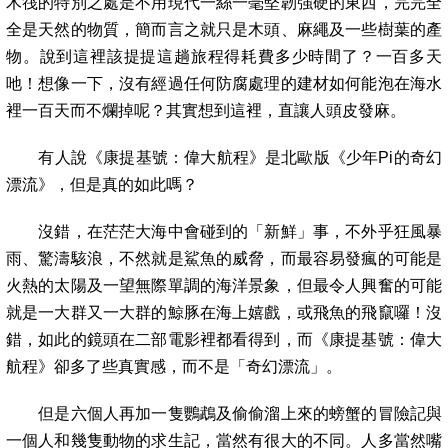
木筏的特別之處是不用現代一絲一毫堅韌強硬的東西，完完全
全是天然的物質，簡而言之就只是木頭、麻繩及一些樹葉的產
物。說到這裡該提提這趟旅程得耗費多少時間了？一百多天
吔！想像一下，沒有經過任何防腐處理的建材如何能泡在海水
裡一百天而不爛掉呢？其實想到這裡，直讓人頭皮發麻。
有人說《康提基號：偉大航程》是北歐版《少年
Pi
的奇幻
漂流》，但是真的如此嗎？
沒錯，在茫茫大海中會碰到的「新鮮」事，不外乎狂風暴
雨、驚濤駭浪，不然就是鯊魚的威脅，而最容易發瘋的可能是
火熱的太陽及一望無際單調的海洋景象，但最令人興奮的可能
就是一大群又一大群的鯨豚在海上嬉戲，或飛魚的飛竄囉！沒
錯，如此的鏡頭在二部電影裡都看得到，而《康提基號：偉大
航程》卻多了些真實感，而不是「奇幻漂流」。
但是六個人再加一隻鸚鵡及偷偷溜上來的螃蟹的冒險記與
一個人和幾隻動物的求生記，當然有很大的不同。人多當然嘴