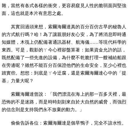
雜，當然有各式各樣的衝突，更容易窺見人性的脆弱面與堅強
面，這也就是本片有意思之處。
其實回過頭來想，索爾海爾達真的百分百仿古早的秘魯人
的方式航行嗎？哈！為了讓親朋好友心安，為了將消息即時通
知媒體，木筏上仍配備著通訊器材、航海儀……等現代科學的
東西。可是，觀影的ㄚ今心裡卻盤算著：如果資金允許的話，
既然配備了一些先進的設備，為什麼不乾脆打理一艘補給船跟
在旁邊呢？雖然不能百分百保證他們的生命安全，至少心裡也
踏實些。想想：到底是ㄚ今迂腐，還是索爾海爾達心中的「提
基」力量大呢？
索爾海爾達曾說：「我們漂流在海上的那一百多天裡，最
恐怖的不是迷路，而是時時刻刻來自於大自然的威脅，而強烈
的信念則是支持我們永不放棄的動力。」
偷偷告訴各位：索爾海爾達是個旱鴨子，完全不諳水性。