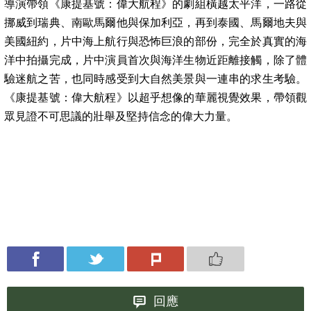
導演帶領《康提基號：偉大航程》的劇組橫越太平洋，一路從
挪威到瑞典、南歐馬爾他與保加利亞，再到泰國、馬爾地夫與
美國紐約，片中海上航行與恐怖巨浪的部份，完全於真實的海
洋中拍攝完成，片中演員首次與海洋生物近距離接觸，除了體
驗迷航之苦，也同時感受到大自然美景與一連串的求生考驗。
《康提基號：偉大航程》以超乎想像的華麗視覺效果，帶領觀
眾見證不可思議的壯舉及堅持信念的偉大力量。
回應