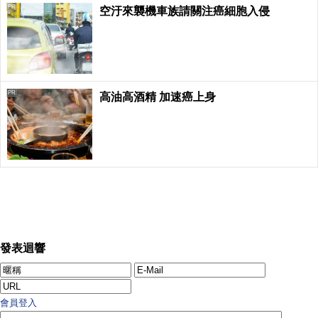
PR
空汙來襲機車族請關注癌細胞入侵
PR
高油高酒精 加速癌上身
發表迴響
會員登入