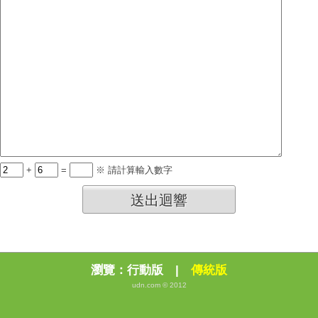
+
=
※ 請計算輸入數字
送出迴響
瀏覽：
行動版
|
傳統版
udn.com © 2012