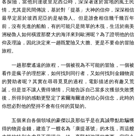
各探險，當他到達玻里尼西亞時，深深著迷於當地的風土民
情，尤其是民間傳說，基於對「提基」大神的信仰，深深相信
最早定居於玻西尼亞的是秘魯人。但是誰會相信幾千幾百年
前，沒有先進的船舶，有的可能只是簡單的木筏，生活於南美
洲秘魯人如何橫渡那麼大的海洋來到歐洲呢？為了證明他的信
仰及理論，因此決定來一趟既驚險又大膽、更是不要命的冒險
旅程。
一趟那麼遙遠的旅程，一個被視為不可能的冒險，一個被
看作是瘋子的理想家，如何找到同行者，又如何找到金錢物資
的贊助者呢？其實在尋尋覓覓的過程，電影描述的有趣又荒
誕，但是並不讓人覺得矯情，只能告訴自己當多次獲頒失敗獎
後，所得到的感動更堅定了索爾海爾達的信心與信念，此時的
你想必對他的堅持不會有任何的質疑的。
五個來自各個領域的豪傑以及那似乎是在真誠帶點欺騙獲
得的物資金錢，建造了一艘名為「康提基號」的木筏，而這艘