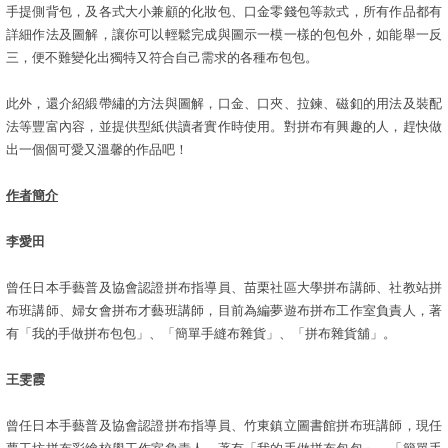
手提側背包，及各式大小兼顧的化妝包、口金零錢包等款式，所有作品都有
詳細作法及圖解，讓你可以輕鬆完成與圖示一模一樣的包包外，如能舉一反
三，便不難變化出獨特又符合自己需求的各種布包包。
此外，還介紹緞帶繡的方法與圖解，口金、口夾、拉鍊、磁釦的用法及裝配
法等豐富內容，並提供型紙供讀者實作時使用。對拼布有興趣的人，趕快做
出一個個可愛又溫馨的作品吧！
作者簡介
李愛田
曾任日本手藝普及協會認證拼布指導員、苗栗社區大學拼布講師、社教站拼
布班講師、婦女會拼布才藝班講師，目前為編夢遊布拼布工作室負責人，著
有「我的手做拼布包包」、「簡單手縫布雜貨」、「拼布雜貨舖」。
王雯霞
曾任日本手藝普及協會認證拼布指導員、竹東鎮立圖書館拼布班講師，現任