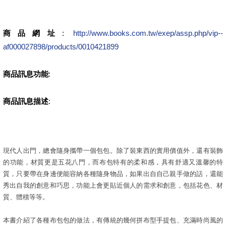
商品網址
:
http://www.books.com.tw/exep/assp.php/vip--
af000027898/products/0010421899
商品訊息功能
:
商品訊息描述
:
現代人出門，總會隨身攜帶一個包包。除了裝東西的實用價值外，還有裝飾
的功能，材質更是五花八門，而布包特有的柔和感，具有舒適又溫馨的特
質，只要帶在身邊便能容納各種隨身物品，如果出自自己親手做的話，還能
秀出自我的創意和巧思，功能上會更貼近個人的需求和創意，包括花色、材
質、體積等等。
本書介紹了各種布包包的做法，有傳統的幾何拼布型手提包、充滿時尚風的