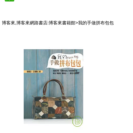
博客來,博客來網路書店:博客來書籍館>我的手做拼布包包