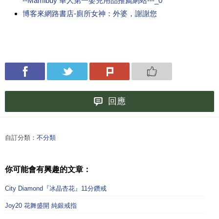
--Mamibuy 華人第一嬰兒用品推薦網站---_0
博客來網路書店-廁所女神：外婆，謝謝您
回應
自訂分類：
不分類
你可能會有興趣的文章：
City Diamond『冰晶杏花』11分鑽戒
Joy20 花舞盛開 純銀戒指