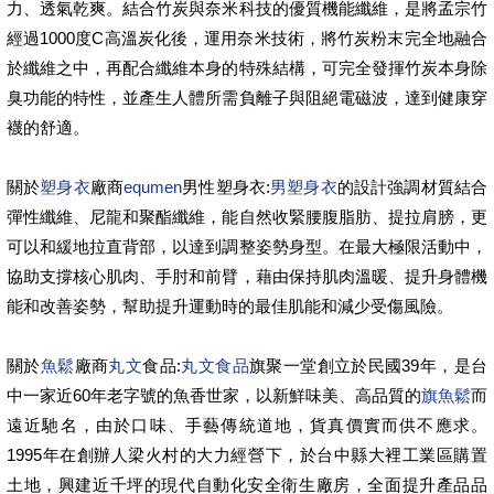
力、透氣乾爽。結合竹炭與奈米科技的優質機能纖維，是將孟宗竹
經過1000度C高溫炭化後，運用奈米技術，將竹炭粉末完全地融合
於纖維之中，再配合纖維本身的特殊結構，可完全發揮竹炭本身除
臭功能的特性，並產生人體所需負離子與阻絕電磁波，達到健康穿
襪的舒適。
關於
塑身衣
廠商
equmen
男性塑身衣:
男塑身衣
的設計強調材質結合
彈性纖維、尼龍和聚酯纖維，能自然收緊腰腹脂肪、提拉肩膀，更
可以和緩地拉直背部，以達到調整姿勢身型。在最大極限活動中，
協助支撐核心肌肉、手肘和前臂，藉由保持肌肉溫暖、提升身體機
能和改善姿勢，幫助提升運動時的最佳肌能和減少受傷風險。
關於
魚鬆
廠商
丸文
食品:
丸文食品
旗聚一堂創立於民國39年，是台
中一家近60年老字號的魚香世家，以新鮮味美、高品質的
旗魚鬆
而
遠近馳名，由於口味、手藝傳統道地，貨真價實而供不應求。
1995年在創辦人梁火村的大力經營下，於台中縣大裡工業區購置
土地，興建近千坪的現代自動化安全衛生廠房，全面提升產品品