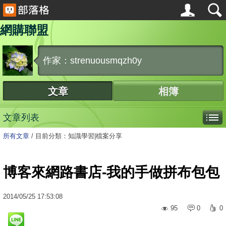
網購聯盟
作家：strenuousmqzh0y
文章
相簿
文章列表
所有文章
/
目前分類：知識學習|檔案分享
博客來網路書店-我的手做拼布包包
2014
/
05
/
25
17:53:08
95
0
0