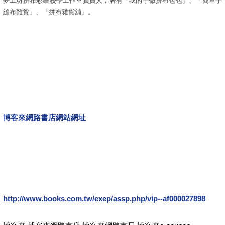
夢工坊拼布彩繪校學工作室負責人，著有「我的手做拼布包包」、「簡單手
縫布雜貨」、「拼布雜貨舖」。
博客來網路書店網站網址
http://www.books.com.tw/exep/assp.php/vip--af000027898