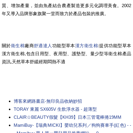
質、增加產量，並由魚產結合農產製造更多元化調理美食。2002
年又導入品牌形象旗聚一堂而致力於產品包裝的推廣。
關於
衛生棉
廠商
舒適達人
功能型草本
漢方衛生棉
:提供功能型草本
漢方衛生棉,包含日用型、夜用型、護墊型、量少型等衛生棉產品
資訊,天然草本舒緩經期悶熱不適
博客來網路書店-無印良品收納妙招
TORAY 東麗 SX605V 生飲淨水器 - 超薄型
CLAIR☆BEAUTY假髮【KH39】日本三管電棒捲19MM
MamiBuy-【瑞典MICKI】嬰幼兒系列／狗狗賽車手(紅色) - -