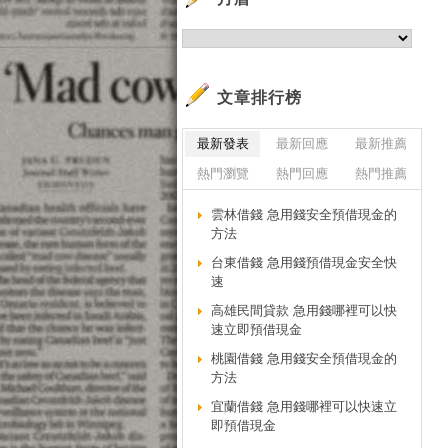
網
知
圖
影
文章排行榜
部
最新發表
最新回應
最新推薦
購
熱門瀏覽
熱門回應
熱門推薦
在
字
雲林借錢 急用錢安全預借現金的
新
方法
更
台東借錢 急用錢預借現金安全快
台
速
全
高雄民間貸款 急用錢哪裡可以快
速立即預借現金
繁
不
桃園借錢 急用錢安全預借現金的
方法
過
宜蘭借錢 急用錢哪裡可以快速立
過
即預借現金
過