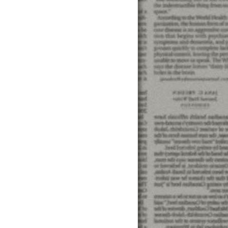
種問題，當您有借款上的疑惑，全力幫您代書民間貸款到預
速借錢網站 ... 桃竹苗 中彰投 雲嘉南 高屏區 東部離
 民間信貸 民間借貸 ... 小額貸款推薦 新竹小額借款推
提供最新的借錢,借貸廣告黃頁資訊,更多相關詞：小額借錢,