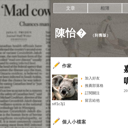
文章
相簿
陳怡�
（
到舊版
）
作家
加入好友
推薦部落格
20
訂閱關注
留言給他
stf1c3j1
個人小檔案