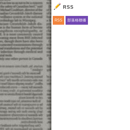
實
RSS
「
.
RSS
部落格聯播
更
民
北
H
免
【
專
免
廣
快
H
民
免
民