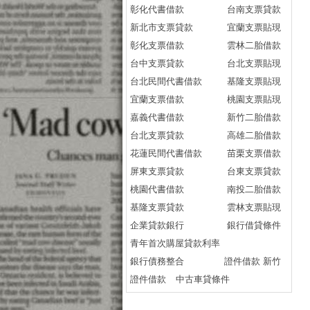
彰化代書借款
台南支票貸款
小
新北市支票貸款
宜蘭支票貼現
庫
彰化支票借款
雲林二胎借款
民
台中支票貸款
台北支票貼現
民
台北民間代書借款
基隆支票貼現
庫
宜蘭支票借款
桃園支票貼現
民
嘉義代書借款
新竹二胎借款
民
台北支票貸款
高雄二胎借款
信
花蓮民間代書借款
苗栗支票借款
庫
屏東支票貸款
台東支票貸款
民
桃園代書借款
南投二胎借款
小
基隆支票貸款
雲林支票貼現
資
企業貸款銀行
銀行借貸條件
庫
青年首次購屋貸款利率
民
銀行債務整合
證件借款 新竹
新
證件借款
中古車貸條件
實
桃