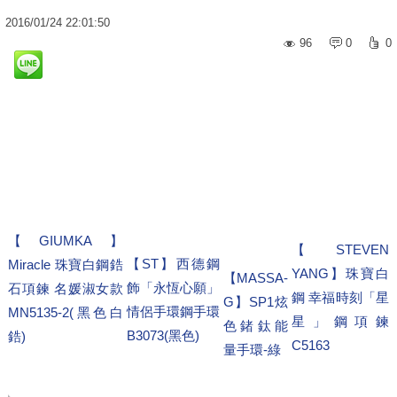
2016
/
01
/
24
22:01:50
96
0
0
【GIUMKA】
【STEVEN
【ST】西德鋼
Miracle 珠寶白鋼鋯
YANG】珠寶白
【MASSA-
飾「永恆心願」
石項鍊 名媛淑女款
鋼 幸福時刻「星
G】SP1炫
情侶手環鋼手環
MN5135-2(黑色白
星」鋼項鍊
色鍺鈦能
B3073(黑色)
鋯)
C5163
量手環-綠