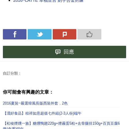
2016~LATTE 幸福宣言 刻字合金對鍊
回應
自訂分類：
你可能會有興趣的文章：
2016夏裝~嚴選韓風長版西裝外套．2色
【濎好食品】桔祥如意超值七件組(2-3人份)端午
【松稜煙燻一族】糖燻鴨翅220g+煙霧蛋5粒+去骨腿排150g+百頁豆腐6
塊(含運)端午