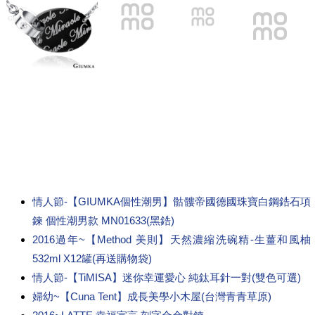
情人節-【GIUMKA個性潮男】骷髏帝國德國珠寶白鋼鋯石項
鍊 個性潮男款 MN01633(黑鋯)
2016過年~【Method 美則】天然濃縮洗碗精-生薑和風柚
532ml X12罐(再送購物袋)
情人節-【TiMISA】迷你幸運愛心 純鈦耳針一對(雙色可選)
婦幼~【Cuna Tent】成長美學小木屋(台灣青青草原)