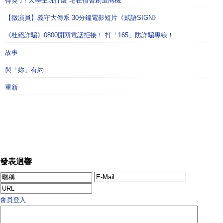
得獎了! 大學生玩什麼 宅在宿舍創造商機
【徵演員】義守大傳系 30分鐘電影短片《貳語SIGN》
《杜絕詐騙》0800開頭電話拒接！ 打「165」防詐騙專線！
故事
與「妳」有約
重新
發表迴響
會員登入