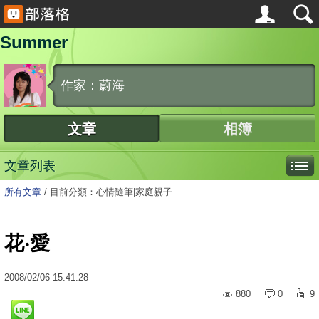
Summer
作家：蔚海
文章
相簿
文章列表
所有文章
/
目前分類：心情隨筆|家庭親子
花‧愛
2008
/
02
/
06
15:41:28
880
0
9