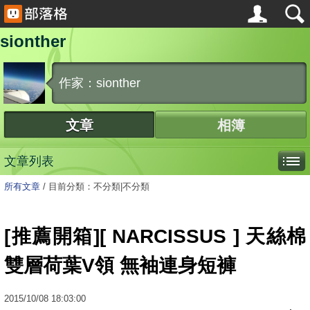
sionther
作家：sionther
文章
相簿
文章列表
所有文章
/
目前分類：不分類|不分類
[推薦開箱][ NARCISSUS ] 天絲棉
雙層荷葉V領 無袖連身短褲
2015
/
10
/
08
18:03:00