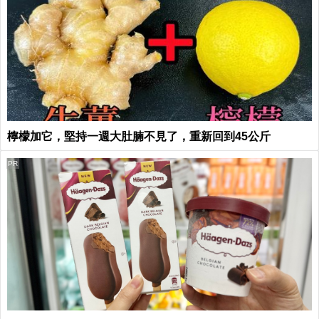
檸檬加它，堅持一週大肚腩不見了，重新回到45公斤
PR