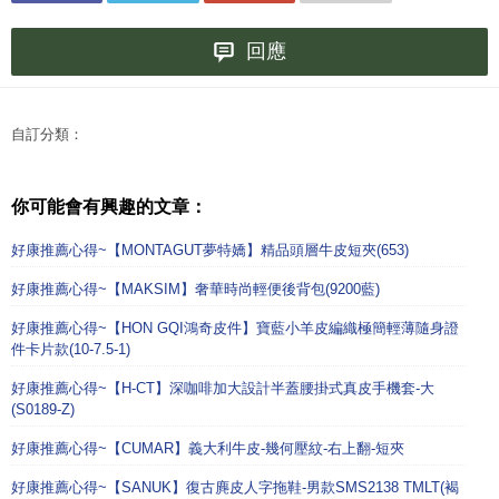
回應
自訂分類：
你可能會有興趣的文章：
好康推薦心得~【MONTAGUT夢特嬌】精品頭層牛皮短夾(653)
好康推薦心得~【MAKSIM】奢華時尚輕便後背包(9200藍)
好康推薦心得~【HON GQI鴻奇皮件】寶藍小羊皮編織極簡輕薄隨身證
件卡片款(10-7.5-1)
好康推薦心得~【H-CT】深咖啡加大設計半蓋腰掛式真皮手機套-大
(S0189-Z)
好康推薦心得~【CUMAR】義大利牛皮-幾何壓紋-右上翻-短夾
好康推薦心得~【SANUK】復古麂皮人字拖鞋-男款SMS2138 TMLT(褐