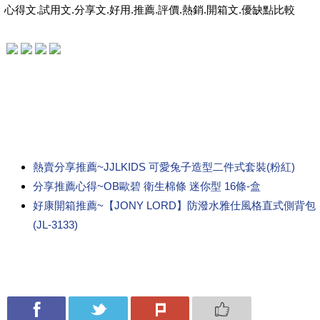
心得文.試用文.分享文.好用.推薦.評價.熱銷.開箱文.優缺點比較
熱賣分享推薦~JJLKIDS 可愛兔子造型二件式套裝(粉紅)
分享推薦心得~OB歐碧 衛生棉條 迷你型 16條-盒
好康開箱推薦~【JONY LORD】防潑水雅仕風格直式側背包
(JL-3133)