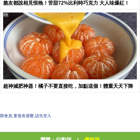
脆友都說相見恨晚！苦甜72%比利時巧克力 大人味爆紅！
PR
超神減肥神器！橘子不要直接吃，加點這個！體重天天下降
限會員,要發表迴響,請先登入
瀏覽：
行動版
|
傳統版