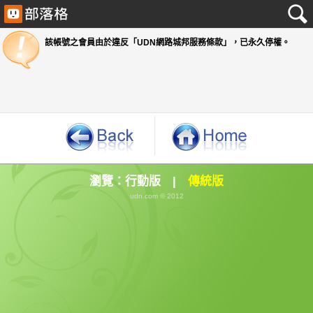
該帳號之會員由於違反「UDN網路城邦服務條款」
瀏覽：
行動版
|
傳統版
udn.com © 2012