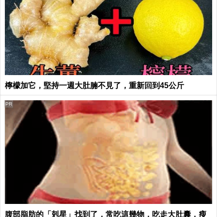
檸檬加它，堅持一週大肚腩不見了，重新回到45公斤
PR
腹部脂肪的「剋星」找到了，常吃這幾物，吃走大肚囊，瘦