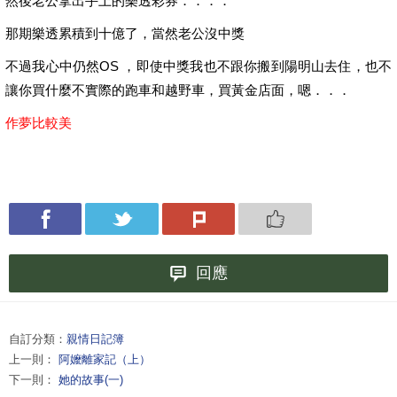
然後老公拿出手上的樂透彩券．．．．
那期樂透累積到十億了，當然老公沒中獎
不過我心中仍然OS ，即使中獎我也不跟你搬到陽明山去住，也不
讓你買什麼不實際的跑車和越野車，買黃金店面，嗯．．．
作夢比較美
回應
自訂分類：
親情日記簿
上一則：
阿嬤離家記（上）
下一則：
她的故事(一)