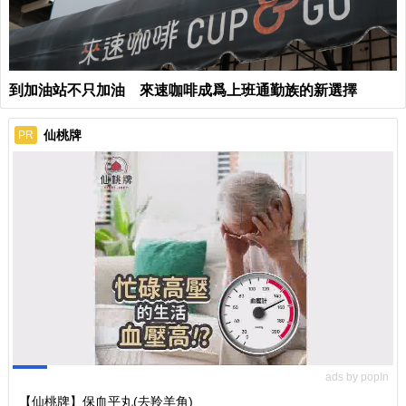
到加油站不只加油 來速咖啡成爲上班通勤族的新選擇
仙桃牌
PR
ads by popIn
【仙桃牌】保血平丸(去羚羊角)