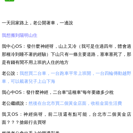
一天回家路上，老公開著車，一邊說
我想搬到陽明山住
我中心OS：發什麼神經呀，山上又冷（我可是住過四年，體會過
那種冷到睡不著的經驗）下山只有一條主要道路，塞車塞死了，那
是有錢有閒不用上班的人住的地方
老公說：
我想買二台車，一台跑車平常上班開，一台四輪傳動越野
車，可以載著兒子上山下海
我心中OS：發什麼神經，二台車”這種車”每年要繳多少稅
老公繼續說：
然後在台北市買二個黃金店面，收租金當生活費
我又OS：神經病呀，前二項還有點可能，台北市二個黃金店
面？？？搶銀行去買呀