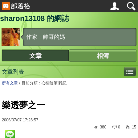
sharon13108 的網誌
作家：帥哥的媽
文章
相簿
文章列表
所有文章
/
目前分類：心情隨筆|雜記
樂透夢之一
2006
/
07
/
07
17:23:57
380
0
15