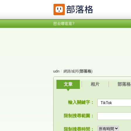
想去哪逛逛?
udn
/
網路城邦(
部落格
)
文章
相片
部落格
輸入關鍵字：
限制搜尋範圍：
限制搜尋時間：