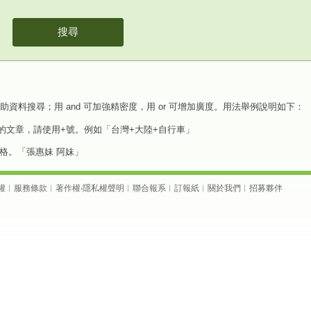
搜尋
元來協助資料搜尋；用 and 可加強精密度，用 or 可增加廣度。用法舉例說明如下：
的文章，請使用+號。例如「台灣+大陸+自行車」
格。「張惠妹 阿妹」
權
︱
服務條款
︱
著作權
‧
隱私權聲明
︱
聯合報系
︱
訂報紙
︱
關於我們
︱
招募夥伴