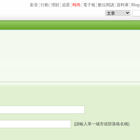
影音
│
行動
│
理財
│
追星
│
時尚
│
電子報
│
數位閱讀
│
資料庫
│
Blog
(請輸入單一城市或部落格名稱)