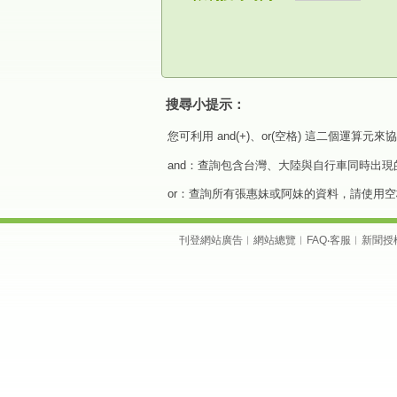
搜尋小提示：
您可利用 and(+)、or(空格) 這二個運算
and：查詢包含台灣、大陸與自行車同時出現
or：查詢所有張惠妹或阿妹的資料，請使用空
刊登網站廣告
︱
網站總覽
︱
FAQ
‧
客服
︱
新聞授