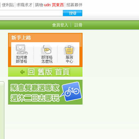
│
便利貼
│
求職求才
│
購物
‧
udn 買東西
│
招募夥伴
會員登入
註冊