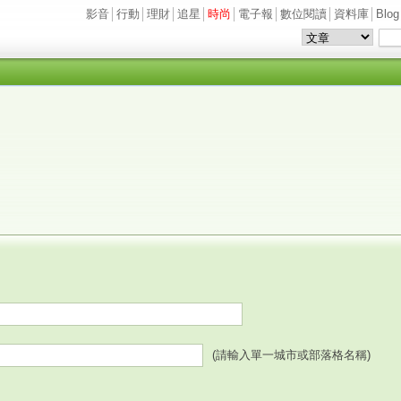
影音
│
行動
│
理財
│
追星
│
時尚
│
電子報
│
數位閱讀
│
資料庫
│
Blog
(請輸入單一城市或部落格名稱)