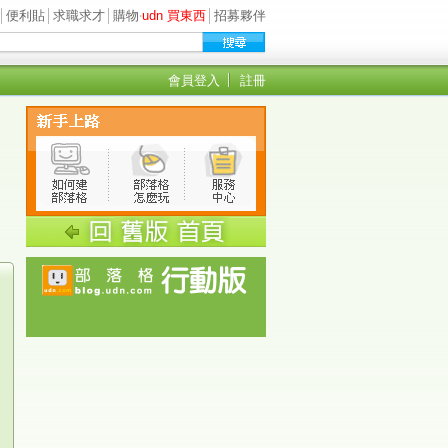
│
便利貼
│
求職求才
│
購物
‧
udn 買東西
│
招募夥伴
會員登入
註冊