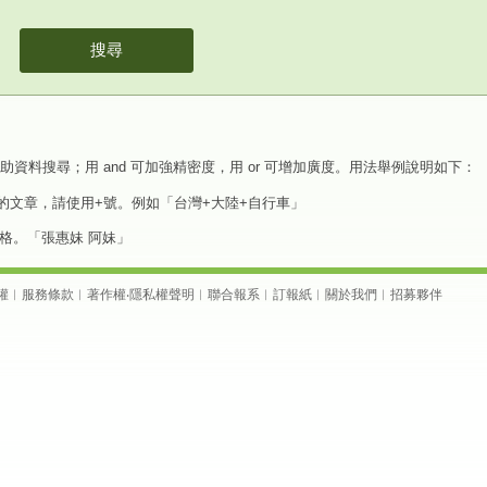
搜尋
元來協助資料搜尋；用 and 可加強精密度，用 or 可增加廣度。用法舉例說明如下：
的文章，請使用+號。例如「台灣+大陸+自行車」
格。「張惠妹 阿妹」
權
︱
服務條款
︱
著作權
‧
隱私權聲明
︱
聯合報系
︱
訂報紙
︱
關於我們
︱
招募夥伴