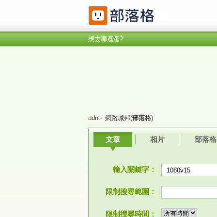
想去哪逛逛?
udn
/
網路城邦(
部落格
)
文章
相片
部落格
輸入關鍵字：
限制搜尋範圍：
限制搜尋時間：