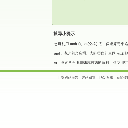
搜尋小提示：
您可利用 and(+)、or(空格) 這二個運算
and：查詢包含台灣、大陸與自行車同時出現
or：查詢所有張惠妹或阿妹的資料，請使用空
刊登網站廣告
︱
網站總覽
︱
FAQ
‧
客服
︱
新聞授