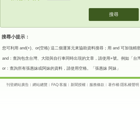
搜尋
搜尋小提示：
您可利用 and(+)、or(空格) 這二個運算元來協助資料搜尋；用 and 可加
and：查詢包含台灣、大陸與自行車同時出現的文章，請使用+號。例如「台
or：查詢所有張惠妹或阿妹的資料，請使用空格。「張惠妹 阿妹」
刊登網站廣告
︱
網站總覽
︱
FAQ
‧
客服
︱
新聞授權
︱
服務條款
︱
著作權
‧
隱私權聲明