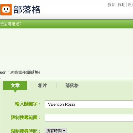
影音
│
行動
│
理
想去哪逛逛?
udn
/
網路城邦(
部落格
)
文章
相片
部落格
輸入關鍵字：
限制搜尋範圍：
限制搜尋時間：