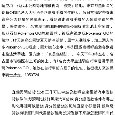
晴空塔、代代木公園等地都被視為「抓寶」勝地。東京都墨田區的
錦糸公園也湧入大批邊走路邊滑手機的年輕人。假日常攜家帶眷來
這座公園野餐的民眾表示，看到邊走邊滑手機的人陸續湧進的光
景，感覺很怪。 名古屋市昭和區的鶴舞公園從噴水池上空俯瞰，
形狀看似Pokemon GO的精靈球，被玩家視為玩Pokemon GO的
勝地，昨天這座公園辦夏天納涼活動，原本人潮就多，加上湧入許
多Pokemon GO玩家，園方擔心出事，特別透過廣播呼籲遊客別邊
走路邊滑手機。園方說：「真是傷腦筋」。 今天下午3時左右，名
古屋市瑞穗區村上町的路上，有1名女大學生邊騎自行車邊滑手機
玩Pokemon GO，她放在自行車前方籃子的包包，被從後方來的機
車騎士搶走。1050724
宜蘭民間借貸 沒有工作可以申請貸款嗎台東當鋪汽車借款
貸款條件找哪間比較好屏東汽車借款 身分證借款條件有哪些
彰化哪裡可以借錢 身分證借錢的風險宜蘭小額借貸 低利息
貸款有哪些民間代書借款苗栗 沒貸過接下來該怎麼辦民間代