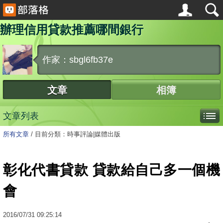
辦理信用貸款推薦哪間銀行
作家：sbgl6fb37e
文章
相簿
文章列表
所有文章
/
目前分類：時事評論|媒體出版
彰化代書貸款 貸款給自己多一個機
會
2016
/
07
/
31
09:25:14