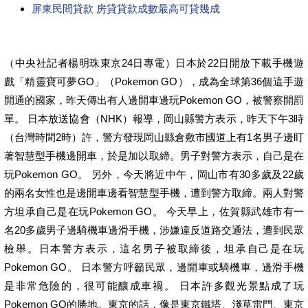
屏東民間貸款 房貸貸款成數最高可貸幾成
（中央社記者楊明珠東京24日專電）日本於22日開放下載手機遊
戲「精靈寶可夢GO」（Pokemon GO），成為全球第36個這手遊
開通的國家，昨天傳出有人邊開車邊玩Pokemon GO，被警察開罰
單。 日本放送協會（NHK）報導，岡山縣警方表示，昨天下午3時
（台灣時間2時）許，警方發現岡山縣倉敷市國道上有1名男子邊盯
著智慧型手機邊開車，於是加以取締。男子對警方表示，自己是在
玩Pokemon GO。 另外，今天將近中午，岡山市有30多歲及22歲
的兩名女性也是邊開車邊看智慧型手機，遭到警方取締。兩人對警
方坦承自己是在玩Pokemon GO。 今天早上，佐賀縣武雄市有一
名20多歲男子邊騎機車邊滑手機，涉嫌違反道路交通法，遭到民眾
檢舉。日本警方表示，這名男子被取締後，坦承自己是在玩
Pokemon GO。 日本警方呼籲民眾，邊開車或騎機車，邊滑手機
是非常危險的，很可能釀成車禍。 日本許多觀光景點成了玩
Pokemon GO的勝地。東京的話，像是東京鐵塔、淺草雷門、東京