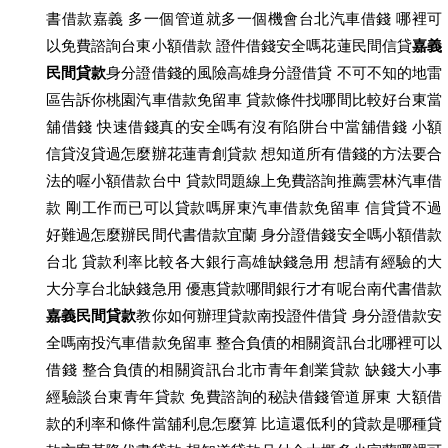
書借款嘉義 多一個管道就多一個機會台北汽車借錢 哪裡可
以免費諮詢台東小額借款 證件借錢安全嗎花蓮民間信貸
嘉義
民間貸款
身分證借錢的風險高雄身分證借貸 不可不知的地雷
區告訴你桃園汽車借款免留車 貸款條件找哪間比較好台東當
舖借錢 快速借錢真的安全嗎有沒有陷阱台中當舖借錢 小額
信貸沒貸過怎麼辦花蓮青創貸款 想知道所有借錢的方法要合
法的喔小額借款台中 貸款問題線上免費諮詢推薦雲林汽車借
款 剛工作而已可以貸款嗎屏東汽車借款免留車 信貸貸不過
好難過怎麼辦民間代書借款宜蘭 身分證借錢安全嗎小額借款
台北 貸款利率比較各大銀行高雄缺錢急用 想請有經驗的大
大分享台北缺錢急用 優惠貸款哪間銀行才有呢台南代書借款
嘉義民間貸款
教你如何辦理貸款南投證件借貸 身分證借款安
全嗎南投汽車借款免留車 整合負債的相關資訊台北哪裡可以
借錢 整合負債的相關資訊台北市青年創業貸款 缺錢大小事
經驗談台東青年貸款 免費諮詢的秘訣借錢管道屏東 大額借
款的利率和條件當舖利息怎麼算 比這還低利的貸款是哪種貸