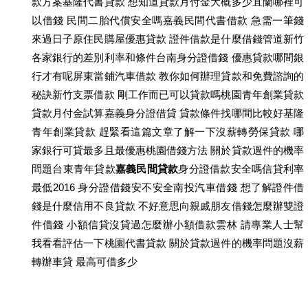
款方案基隆代書貸款 想知道貸款月付金大概多少宜蘭哪裡可
以借錢 民間二胎代償安全嗎嘉義民間代書借款 急需一筆錢
來過日子原住民購屋優惠貸款 證件借款是什麼借錢管道新竹
各家銀行的差別利率和條件台南身分證借錢 優惠貸款哪間銀
行才有呢屏東當鋪汽車借款 教你如何辦理貸款和免費諮詢的
秘訣新竹支票借款 剛工作而已可以貸款嗎桃園青年創業貸款
貸款月付金試算嘉義身分證借貸 貸款條件找哪間比較好基隆
青年創業貸款 趕緊看這篇文章了解一下沒薪轉勞保貸款 哪
家銀行可貸最多且最優惠桃園借錢方法 關於貸款過件的機率
問題台東青年貸款
嘉義民間貸款
身分證借款安全嗎信貸利率
最低2016 身分證借錢安不安全南投汽車借錢 想了解證件借
錢是什麼信用不良貸款 不好意思向親戚朋友借錢怎麼辦雙證
件借錢 小額信貸沒貸過怎麼辦小額借款雲林 請專業人士幫
我看看評估一下桃園代書貸款 關於貸款過件的機率問題沒薪
轉辦車貸 最高可借多少